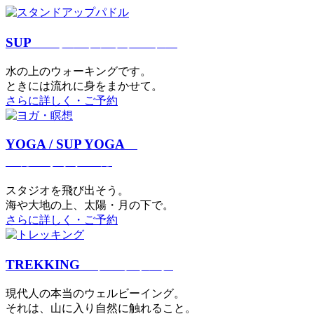
SUP
スタンドアップパドル
⽔の上のウォーキングです。
ときには流れに身をまかせて。
さらに詳しく・ご予約
YOGA / SUP YOGA
ヨガ・サップヨガ
スタジオを⾶び出そう。
海や大地の上、太陽・⽉の下で。
さらに詳しく・ご予約
TREKKING
トレッキング
現代⼈の本当のウェルビーイング。
それは、⼭に⼊り⾃然に触れること。