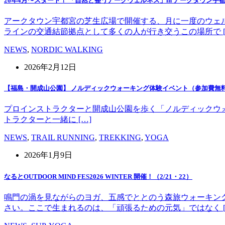
26年4月〜スタート！ 「自然と整うアークウェルネス」in アークタウン宇
アークタウン宇都宮の芝生広場で開催する、月に一度のウェ
ラインの交通結節拠点として多くの人が行き交うこの場所で [
NEWS
,
NORDIC WALKING
2026年2月12日
【福島・開成山公園】 ノルディックウォーキング体験イベント（参加費無
プロインストラクターと開成山公園を歩く「ノルディックウォーキング」
トラクターと一緒に […]
NEWS
,
TRAIL RUNNING
,
TREKKING
,
YOGA
2026年1月9日
なるとOUTDOOR MIND FES2026 WINTER 開催！（2/21・22）
鳴門の渦を見ながらのヨガ、五感でととのう森旅ウォーキン
さい。ここで生まれるのは、「頑張るための元気」ではなく [