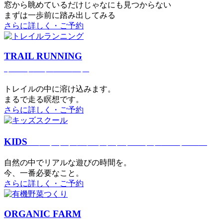
窓から眺めているだけじゃなにも見つからない
まずは一歩前に踏み出してみる
さらに詳しく・ご予約
TRAIL RUNNING
トレイルランニング
トレイルの中に溶け込みます。
まるで⾛る瞑想です。
さらに詳しく・ご予約
KIDS
アウトドアフィットネス
キッズスクール
⾃然の中でリアルな遊びの時間を。
今、⼀番必要なこと。
さらに詳しく・ご予約
ORGANIC FARM