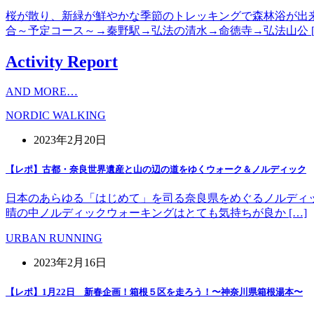
桜が散り、新緑が鮮やかな季節のトレッキングで森林浴が出
合～予定コース～→秦野駅→弘法の清水→命徳寺→弘法山公 [
Activity Report
AND MORE…
NORDIC WALKING
2023年2月20日
【レポ】古都・奈良世界遺産と山の辺の道をゆくウォーク＆ノルディック
日本のあらゆる「はじめて」を司る奈良県をめぐるノルディッ
晴の中ノルディックウォーキングはとても気持ちが良か […]
URBAN RUNNING
2023年2月16日
【レポ】1月22日 新春企画！箱根５区を走ろう！〜神奈川県箱根湯本〜