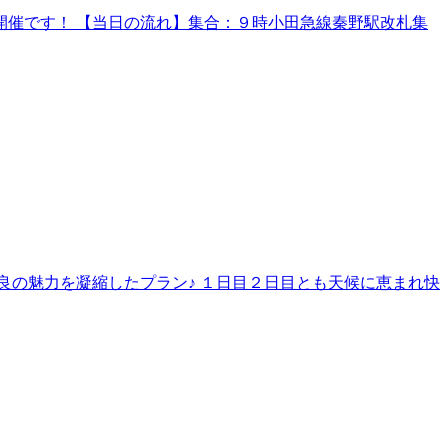
催です！ 【当日の流れ】集合：９時小田急線秦野駅改札集
良の魅力を凝縮したプラン♪ １日目２日目とも天候に恵まれ快