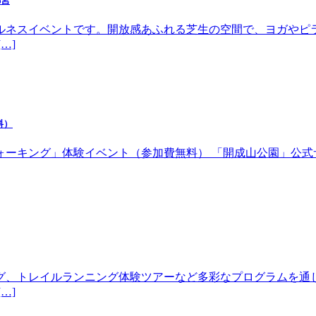
都宮
ルネスイベントです。開放感あふれる芝生の空間で、ヨガやピ
…]
料）
体験イベント（参加費無料） 「開成山公園」公式サイトhttps://w
グ、トレイルランニング体験ツアーなど多彩なプログラムを通
…]