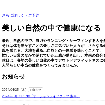
有機野菜つくり
さらに詳しく・ご予約
美しい⾃然の中で健康になる
最近、⾃然の中で、ヨガやランニング・サーフィンする⼈を
それは体を動かすことの楽しさに気づいた⼈々が、さらなる
⾵を感じる、⼤地を蹴る…⾃然との⼀体感を味わうことで、
忙しい⽇常のなかで閉じていた五感が動き出し、本来の⾃分
休⽇は、各地の美しい⾃然の中でアウトドアフィットネスに
⼈間らしい本当の健康をつくってみませんか。
お知らせ
2024/04/25（木)
お知らせ
2024年5月 OPEN!!「オーシャンライフクラブ 湘南」