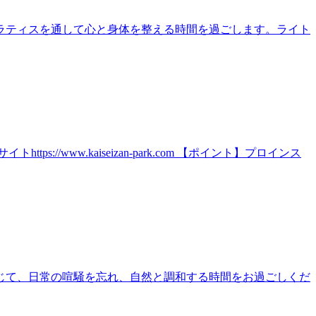
ラティスを通して心と身体を整える時間を過ごします。ライト
ww.kaiseizan-park.com 【ポイント】プロインス
じて、日常の喧騒を忘れ、自然と調和する時間をお過ごしくだ