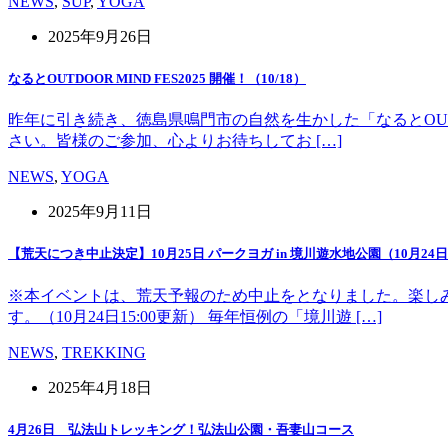
NEWS
,
SUP
,
YOGA
2025年9月26日
なるとOUTDOOR MIND FES2025 開催！（10/18）
昨年に引き続き、徳島県鳴門市の自然を生かした「なるとOUT 
さい。皆様のご参加、心よりお待ちしてお […]
NEWS
,
YOGA
2025年9月11日
【荒天につき中止決定】10月25日 パークヨガ in 境川遊水地公園（10月24日1
※本イベントは、荒天予報のため中止をとなりました。楽し
す。（10月24日15:00更新） 毎年恒例の「境川遊 […]
NEWS
,
TREKKING
2025年4月18日
4月26日 弘法山トレッキング！弘法山公園・吾妻山コース