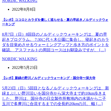
NORDIC WALKING
2022年8月8日
【レポ】ココロとカラダを優しく巡らせる・夏の早起きノルディックウォ
ーキング
8月7日（日）8回目のノルディックウォーキングは、夏の早
起きプログラム。 7:30に代々木公園に集合し、寝起きのカラ
ダを目覚めさせるウォーミングアップと歩き方のポイントを
確認。 アスファルトの周回コースはお馴染みですが、 […]
NORDIC WALKING
2022年5月23日
【レポ】新緑の野川ノルディックウォーキング・国分寺〜深大寺
5月23日（日）5回目となるノルディックウォーキングは、新
緑まぶしい野川沿いを国分寺から深大寺まで約10km歩きま
した。 野川は、国分寺の日立製作所敷地内の水源から二子
玉川で多摩川に合流するまでの全長約20kmの川。 幅 […]