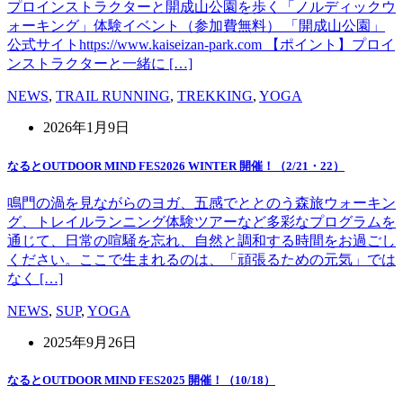
プロインストラクターと開成山公園を歩く「ノルディックウ
ォーキング」体験イベント（参加費無料） 「開成山公園」
公式サイトhttps://www.kaiseizan-park.com 【ポイント】プロイ
ンストラクターと一緒に […]
NEWS
,
TRAIL RUNNING
,
TREKKING
,
YOGA
2026年1月9日
なるとOUTDOOR MIND FES2026 WINTER 開催！（2/21・22）
鳴門の渦を見ながらのヨガ、五感でととのう森旅ウォーキン
グ、トレイルランニング体験ツアーなど多彩なプログラムを
通じて、日常の喧騒を忘れ、自然と調和する時間をお過ごし
ください。ここで生まれるのは、「頑張るための元気」では
なく […]
NEWS
,
SUP
,
YOGA
2025年9月26日
なるとOUTDOOR MIND FES2025 開催！（10/18）