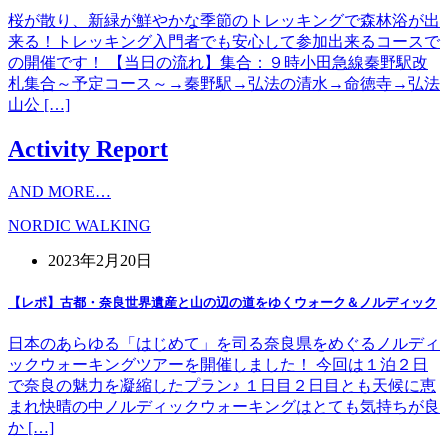
桜が散り、新緑が鮮やかな季節のトレッキングで森林浴が出
来る！トレッキング入門者でも安心して参加出来るコースで
の開催です！ 【当日の流れ】集合：９時小田急線秦野駅改
札集合～予定コース～→秦野駅→弘法の清水→命徳寺→弘法
山公 […]
Activity Report
AND MORE…
NORDIC WALKING
2023年2月20日
【レポ】古都・奈良世界遺産と山の辺の道をゆくウォーク＆ノルディック
日本のあらゆる「はじめて」を司る奈良県をめぐるノルディ
ックウォーキングツアーを開催しました！ 今回は１泊２日
で奈良の魅力を凝縮したプラン♪ １日目２日目とも天候に恵
まれ快晴の中ノルディックウォーキングはとても気持ちが良
か […]