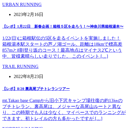
URBAN RUNNING
2023年2月16日
【レポ】1月22日 新春企画！箱根５区を走ろう！〜神奈川県箱根湯本〜
1/22(日)に箱根駅伝の5区を走るイベントを実施しました！
箱根湯本駅スタートの芦ノ湖ゴール。距離は18kmで標高差
857mと8割登り坂のコース！最高地点はマイナス2℃という
中、皆様素晴らしい走りでした。 このイベント […]
TRAIL RUNNING
2022年8月23日
【レポ】8/20 裏高尾プチトレランツアー
mt.Takao base Campから旧小下沢キャンプ場往復の約13㎞の
プチトレラン。裏高尾は、メジャーな高尾山ルートと異な
り、この時期でも人は少なく、マイペースでのランニングが
できます。初トレイルの方も多かったですが […]