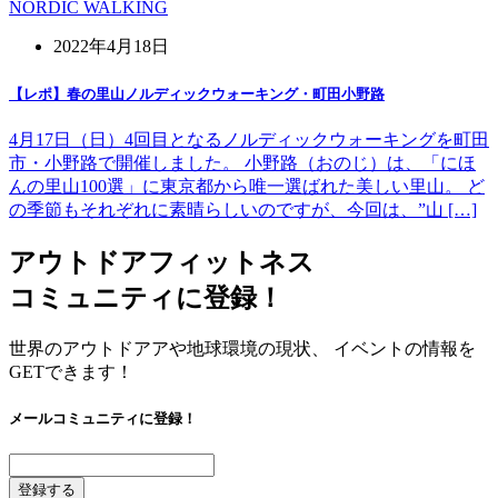
NORDIC WALKING
2022年4月18日
【レポ】春の里山ノルディックウォーキング・町田小野路
4月17日（日）4回目となるノルディックウォーキングを町田
市・小野路で開催しました。 小野路（おのじ）は、「にほ
んの里山100選」に東京都から唯一選ばれた美しい里山。 ど
の季節もそれぞれに素晴らしいのですが、今回は、”山 […]
アウトドアフィットネス
コミュニティに登録！
世界のアウトドアアや地球環境の現状、 イベントの情報を
GETできます！
メールコミュニティに登録！