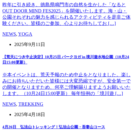
昨年に引き続き、徳島県鳴門市の自然を生かした「なると
OUT DOOR MIND FES2025」を開催いたします。海・山・
公園それぞれの魅力を感じられるアクティビティを是非ご体
験ください。皆様のご参加、心よりお待ちしてお […]
NEWS
,
YOGA
2025年9月11日
【荒天につき中止決定】10月25日 パークヨガ in 境川遊水地公園（10月24
日15:00更新）
※本イベントは、荒天予報のため中止をとなりました。楽し
みにお待ちいただいた皆様には大変恐縮ですが、安全第一で
の開催となりますため、何卒ご理解賜りますようお願いいた
します。（10月24日15:00更新） 毎年恒例の「境川遊 […]
NEWS
,
TREKKING
2025年4月18日
4月26日 弘法山トレッキング！弘法山公園・吾妻山コース