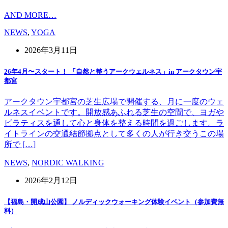
AND MORE…
NEWS
,
YOGA
2026年3月11日
26年4月〜スタート！ 「自然と整うアークウェルネス」in アークタウン宇
都宮
アークタウン宇都宮の芝生広場で開催する、月に一度のウェ
ルネスイベントです。開放感あふれる芝生の空間で、ヨガや
ピラティスを通して心と身体を整える時間を過ごします。ラ
イトラインの交通結節拠点として多くの人が行き交うこの場
所で […]
NEWS
,
NORDIC WALKING
2026年2月12日
【福島・開成山公園】 ノルディックウォーキング体験イベント（参加費無
料）