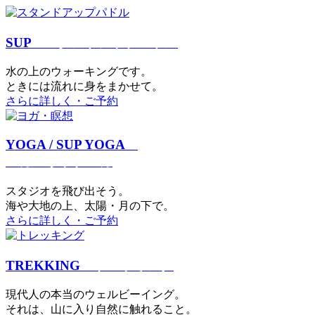
SUP
スタンドアップパドル
⽔の上のウォーキングです。
ときには流れに身をまかせて。
さらに詳しく・ご予約
YOGA / SUP YOGA
ヨガ・サップヨガ
スタジオを⾶び出そう。
海や大地の上、太陽・⽉の下で。
さらに詳しく・ご予約
TREKKING
トレッキング
現代⼈の本当のウェルビーイング。
それは、⼭に⼊り⾃然に触れること。