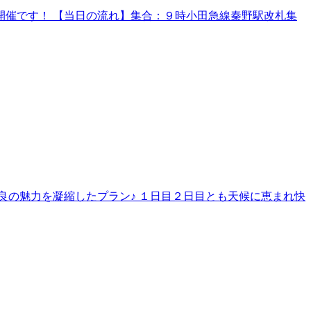
催です！ 【当日の流れ】集合：９時小田急線秦野駅改札集
良の魅力を凝縮したプラン♪ １日目２日目とも天候に恵まれ快