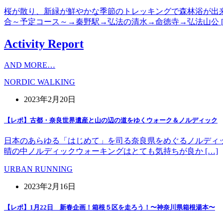
桜が散り、新緑が鮮やかな季節のトレッキングで森林浴が出
合～予定コース～→秦野駅→弘法の清水→命徳寺→弘法山公 [
Activity Report
AND MORE…
NORDIC WALKING
2023年2月20日
【レポ】古都・奈良世界遺産と山の辺の道をゆくウォーク＆ノルディック
日本のあらゆる「はじめて」を司る奈良県をめぐるノルディッ
晴の中ノルディックウォーキングはとても気持ちが良か […]
URBAN RUNNING
2023年2月16日
【レポ】1月22日 新春企画！箱根５区を走ろう！〜神奈川県箱根湯本〜