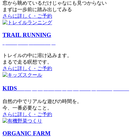
窓から眺めているだけじゃなにも見つからない
まずは一歩前に踏み出してみる
さらに詳しく・ご予約
TRAIL RUNNING
トレイルランニング
トレイルの中に溶け込みます。
まるで⾛る瞑想です。
さらに詳しく・ご予約
KIDS
アウトドアフィットネス
キッズスクール
⾃然の中でリアルな遊びの時間を。
今、⼀番必要なこと。
さらに詳しく・ご予約
ORGANIC FARM