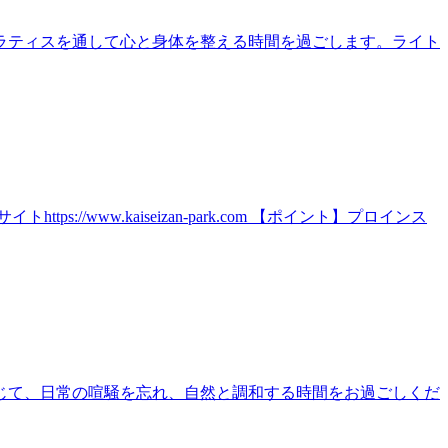
ラティスを通して心と身体を整える時間を過ごします。ライト
ww.kaiseizan-park.com 【ポイント】プロインス
じて、日常の喧騒を忘れ、自然と調和する時間をお過ごしくだ