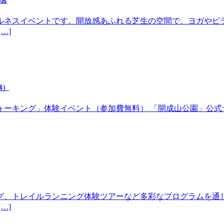
都宮
ルネスイベントです。開放感あふれる芝生の空間で、ヨガやピ
…]
料）
体験イベント（参加費無料） 「開成山公園」公式サイトhttps://w
グ、トレイルランニング体験ツアーなど多彩なプログラムを通
…]