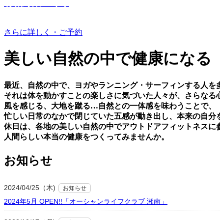
有機野菜つくり
さらに詳しく・ご予約
美しい⾃然の中で健康になる
最近、⾃然の中で、ヨガやランニング・サーフィンする⼈を
それは体を動かすことの楽しさに気づいた⼈々が、さらなる
⾵を感じる、⼤地を蹴る…⾃然との⼀体感を味わうことで、
忙しい⽇常のなかで閉じていた五感が動き出し、本来の⾃分
休⽇は、各地の美しい⾃然の中でアウトドアフィットネスに
⼈間らしい本当の健康をつくってみませんか。
お知らせ
2024/04/25（木)
お知らせ
2024年5月 OPEN!!「オーシャンライフクラブ 湘南」