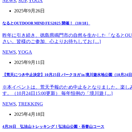
NEWS
,
SUP
,
YOGA
2025年9月26日
なるとOUTDOOR MIND FES2025 開催！（10/18）
昨年に引き続き、徳島県鳴門市の自然を生かした「なるとOUT 
さい。皆様のご参加、心よりお待ちしてお […]
NEWS
,
YOGA
2025年9月11日
【荒天につき中止決定】10月25日 パークヨガ in 境川遊水地公園（10月24日1
※本イベントは、荒天予報のため中止をとなりました。楽し
す。（10月24日15:00更新） 毎年恒例の「境川遊 […]
NEWS
,
TREKKING
2025年4月18日
4月26日 弘法山トレッキング！弘法山公園・吾妻山コース