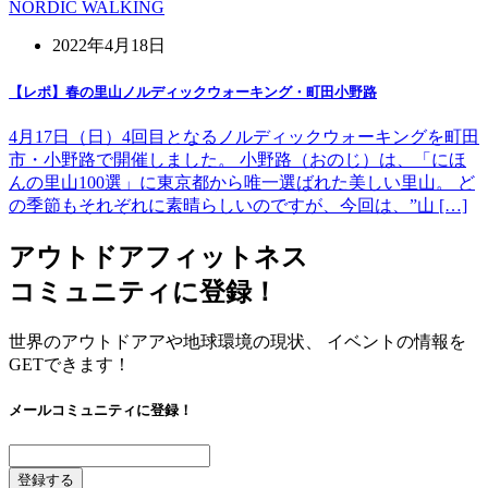
NORDIC WALKING
2022年4月18日
【レポ】春の里山ノルディックウォーキング・町田小野路
4月17日（日）4回目となるノルディックウォーキングを町田
市・小野路で開催しました。 小野路（おのじ）は、「にほ
んの里山100選」に東京都から唯一選ばれた美しい里山。 ど
の季節もそれぞれに素晴らしいのですが、今回は、”山 […]
アウトドアフィットネス
コミュニティに登録！
世界のアウトドアアや地球環境の現状、 イベントの情報を
GETできます！
メールコミュニティに登録！