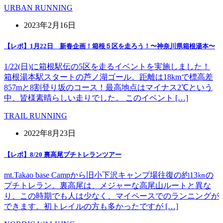
URBAN RUNNING
2023年2月16日
【レポ】1月22日 新春企画！箱根５区を走ろう！〜神奈川県箱根湯本〜
1/22(日)に箱根駅伝の5区を走るイベントを実施しました！
箱根湯本駅スタートの芦ノ湖ゴール。距離は18kmで標高差
857mと8割登り坂のコース！最高地点はマイナス2℃という
中、皆様素晴らしい走りでした。 このイベント […]
TRAIL RUNNING
2022年8月23日
【レポ】8/20 裏高尾プチトレランツアー
mt.Takao base Campから旧小下沢キャンプ場往復の約13㎞の
プチトレラン。裏高尾は、メジャーな高尾山ルートと異な
り、この時期でも人は少なく、マイペースでのランニングが
できます。初トレイルの方も多かったですが […]