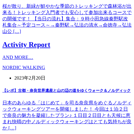
桜が散り、新緑が鮮やかな季節のトレッキングで森林浴が出
来る！トレッキング入門者でも安心して参加出来るコースで
の開催です！ 【当日の流れ】集合：９時小田急線秦野駅改
札集合～予定コース～→秦野駅→弘法の清水→命徳寺→弘法
山公 […]
Activity Report
AND MORE…
NORDIC WALKING
2023年2月20日
【レポ】古都・奈良世界遺産と山の辺の道をゆくウォーク＆ノルディック
日本のあらゆる「はじめて」を司る奈良県をめぐるノルディ
ックウォーキングツアーを開催しました！ 今回は１泊２日
で奈良の魅力を凝縮したプラン♪ １日目２日目とも天候に恵
まれ快晴の中ノルディックウォーキングはとても気持ちが良
か […]