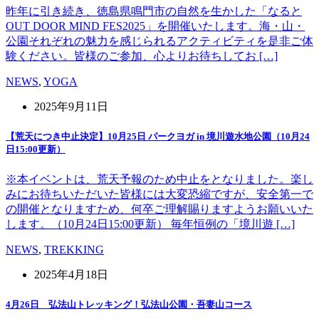
昨年に引き続き、徳島県鳴門市の自然を生かした「なると
OUT DOOR MIND FES2025」を開催いたします。海・山・
公園それぞれの魅力を感じられるアクティビティを是非ご体
験ください。皆様のご参加、心よりお待ちしてお […]
NEWS
,
YOGA
2025年9月11日
【荒天につき中止決定】10月25日 パークヨガ in 境川遊水地公園（10月24
日15:00更新）
※本イベントは、荒天予報のため中止をとなりました。楽し
みにお待ちいただいた皆様には大変恐縮ですが、安全第一で
の開催となりますため、何卒ご理解賜りますようお願いいた
します。（10月24日15:00更新） 毎年恒例の「境川遊 […]
NEWS
,
TREKKING
2025年4月18日
4月26日 弘法山トレッキング！弘法山公園・吾妻山コース