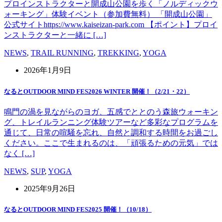
プロインストラクターと開成山公園を歩く「ノルディックウ
ォーキング」体験イベント（参加費無料） 「開成山公園」
公式サイトhttps://www.kaiseizan-park.com 【ポイント】プロイ
ンストラクターと一緒に […]
NEWS
,
TRAIL RUNNING
,
TREKKING
,
YOGA
2026年1月9日
なるとOUTDOOR MIND FES2026 WINTER 開催！（2/21・22）
鳴門の渦を見ながらのヨガ、五感でととのう森旅ウォーキン
グ、トレイルランニング体験ツアーなど多彩なプログラムを
通じて、日常の喧騒を忘れ、自然と調和する時間をお過ごし
ください。ここで生まれるのは、「頑張るための元気」では
なく […]
NEWS
,
SUP
,
YOGA
2025年9月26日
なるとOUTDOOR MIND FES2025 開催！（10/18）