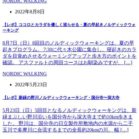
NORDIC WALKING
2022年8月8日
【レポ】ココロとカラダを優しく巡らせる・夏の早起きノルディックウォ
ーキング
8月7日（日）8回目のノルディックウォーキングは、夏の早
起きプログラム。 7:30に代々木公園に集合し、寝起きのカラ
ダを目覚めさせるウォーミングアップと歩き方のポイントを
確認。 アスファルトの周回コースはお馴染みですが、 […]
NORDIC WALKING
2022年5月23日
【レポ】新緑の野川ノルディックウォーキング・国分寺〜深大寺
5月23日（日）5回目となるノルディックウォーキングは、新
緑まぶしい野川沿いを国分寺から深大寺まで約10km歩きま
した。 野川は、国分寺の日立製作所敷地内の水源から二子
玉川で多摩川に合流するまでの全長約20kmの川。 幅 […]