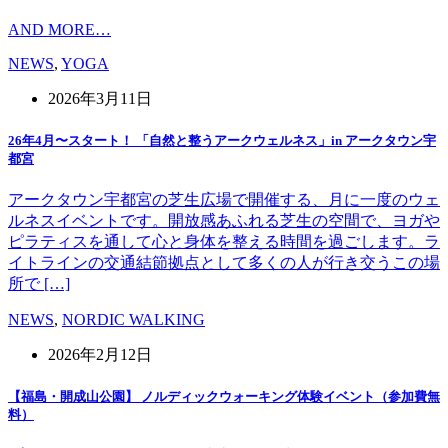
AND MORE…
NEWS
,
YOGA
2026年3月11日
26年4月〜スタート！ 「自然と整うアークウェルネス」in アークタウン宇
都宮
アークタウン宇都宮の芝生広場で開催する、月に一度のウェ
ルネスイベントです。開放感あふれる芝生の空間で、ヨガや
ピラティスを通して心と身体を整える時間を過ごします。ラ
イトラインの交通結節拠点として多くの人が行き交うこの場
所で […]
NEWS
,
NORDIC WALKING
2026年2月12日
【福島・開成山公園】 ノルディックウォーキング体験イベント（参加費無
料）