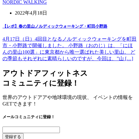
NORDIC WALKING
2022年4月18日
【レポ】春の里山ノルディックウォーキング・町田小野路
4月17日（日）4回目となるノルディックウォーキングを町田
市・小野路で開催しました。 小野路（おのじ）は、「にほ
んの里山100選」に東京都から唯一選ばれた美しい里山。 ど
の季節もそれぞれに素晴らしいのですが、今回は、”山 […]
アウトドアフィットネス
コミュニティに登録！
世界のアウトドアアや地球環境の現状、 イベントの情報を
GETできます！
メールコミュニティに登録！