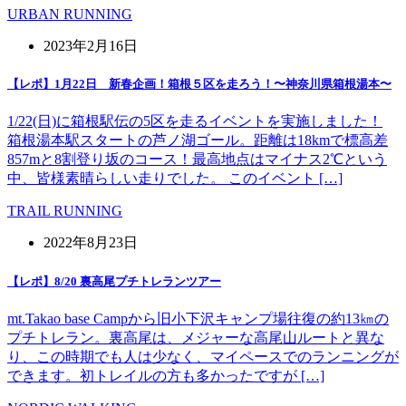
URBAN RUNNING
2023年2月16日
【レポ】1月22日 新春企画！箱根５区を走ろう！〜神奈川県箱根湯本〜
1/22(日)に箱根駅伝の5区を走るイベントを実施しました！
箱根湯本駅スタートの芦ノ湖ゴール。距離は18kmで標高差
857mと8割登り坂のコース！最高地点はマイナス2℃という
中、皆様素晴らしい走りでした。 このイベント […]
TRAIL RUNNING
2022年8月23日
【レポ】8/20 裏高尾プチトレランツアー
mt.Takao base Campから旧小下沢キャンプ場往復の約13㎞の
プチトレラン。裏高尾は、メジャーな高尾山ルートと異な
り、この時期でも人は少なく、マイペースでのランニングが
できます。初トレイルの方も多かったですが […]