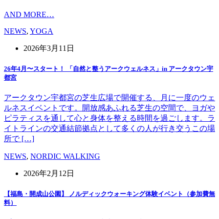
AND MORE…
NEWS
,
YOGA
2026年3月11日
26年4月〜スタート！ 「自然と整うアークウェルネス」in アークタウン宇
都宮
アークタウン宇都宮の芝生広場で開催する、月に一度のウェ
ルネスイベントです。開放感あふれる芝生の空間で、ヨガや
ピラティスを通して心と身体を整える時間を過ごします。ラ
イトラインの交通結節拠点として多くの人が行き交うこの場
所で […]
NEWS
,
NORDIC WALKING
2026年2月12日
【福島・開成山公園】 ノルディックウォーキング体験イベント（参加費無
料）