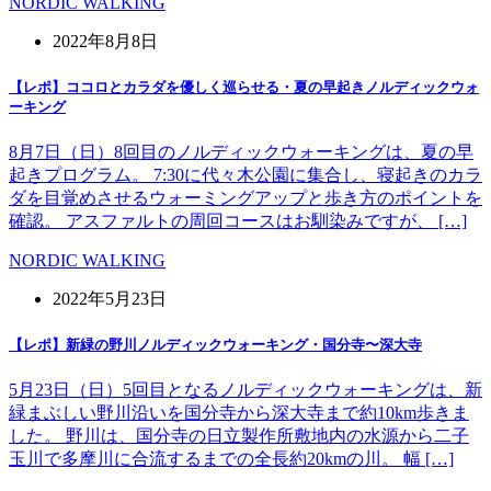
NORDIC WALKING
2022年8月8日
【レポ】ココロとカラダを優しく巡らせる・夏の早起きノルディックウォ
ーキング
8月7日（日）8回目のノルディックウォーキングは、夏の早
起きプログラム。 7:30に代々木公園に集合し、寝起きのカラ
ダを目覚めさせるウォーミングアップと歩き方のポイントを
確認。 アスファルトの周回コースはお馴染みですが、 […]
NORDIC WALKING
2022年5月23日
【レポ】新緑の野川ノルディックウォーキング・国分寺〜深大寺
5月23日（日）5回目となるノルディックウォーキングは、新
緑まぶしい野川沿いを国分寺から深大寺まで約10km歩きま
した。 野川は、国分寺の日立製作所敷地内の水源から二子
玉川で多摩川に合流するまでの全長約20kmの川。 幅 […]