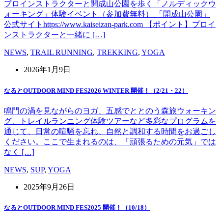
プロインストラクターと開成山公園を歩く「ノルディックウ
ォーキング」体験イベント（参加費無料） 「開成山公園」
公式サイトhttps://www.kaiseizan-park.com 【ポイント】プロイ
ンストラクターと一緒に […]
NEWS
,
TRAIL RUNNING
,
TREKKING
,
YOGA
2026年1月9日
なるとOUTDOOR MIND FES2026 WINTER 開催！（2/21・22）
鳴門の渦を見ながらのヨガ、五感でととのう森旅ウォーキン
グ、トレイルランニング体験ツアーなど多彩なプログラムを
通じて、日常の喧騒を忘れ、自然と調和する時間をお過ごし
ください。ここで生まれるのは、「頑張るための元気」では
なく […]
NEWS
,
SUP
,
YOGA
2025年9月26日
なるとOUTDOOR MIND FES2025 開催！（10/18）