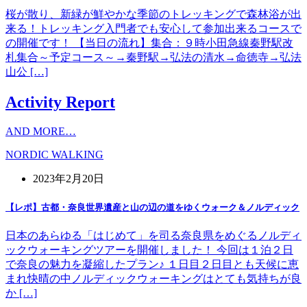
桜が散り、新緑が鮮やかな季節のトレッキングで森林浴が出
来る！トレッキング入門者でも安心して参加出来るコースで
の開催です！ 【当日の流れ】集合：９時小田急線秦野駅改
札集合～予定コース～→秦野駅→弘法の清水→命徳寺→弘法
山公 […]
Activity Report
AND MORE…
NORDIC WALKING
2023年2月20日
【レポ】古都・奈良世界遺産と山の辺の道をゆくウォーク＆ノルディック
日本のあらゆる「はじめて」を司る奈良県をめぐるノルディ
ックウォーキングツアーを開催しました！ 今回は１泊２日
で奈良の魅力を凝縮したプラン♪ １日目２日目とも天候に恵
まれ快晴の中ノルディックウォーキングはとても気持ちが良
か […]