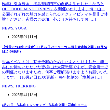
昨年に引き続き、徳島県鳴門市の自然を生かした「なると
OUT DOOR MIND FES2025」を開催いたします。海・山・
公園それぞれの魅力を感じられるアクティビティを是非ご体
験ください。皆様のご参加、心よりお待ちしてお […]
NEWS
,
YOGA
2025年9月11日
【荒天につき中止決定】10月25日 パークヨガ in 境川遊水地公園（10月24
日15:00更新）
※本イベントは、荒天予報のため中止をとなりました。楽し
みにお待ちいただいた皆様には大変恐縮ですが、安全第一で
の開催となりますため、何卒ご理解賜りますようお願いいた
します。（10月24日15:00更新） 毎年恒例の「境川遊 […]
NEWS
,
TREKKING
2025年4月18日
4月26日 弘法山トレッキング！弘法山公園・吾妻山コース