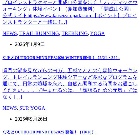
プロインストラクターと開成山公園を歩く「ノルディックウ
ォーキング」体験イベント（参加費無料） 「開成山公園」
公式サイトhttps://www.kaiseizan-park.com 【ポイント】プロイ
ンストラクターと一緒に […]
NEWS
,
TRAIL RUNNING
,
TREKKING
,
YOGA
2026年1月9日
なるとOUTDOOR MIND FES2026 WINTER 開催！（2/21・22）
鳴門の渦を見ながらのヨガ、五感でととのう森旅ウォーキン
グ、トレイルランニング体験ツアーなど多彩なプログラムを
通じて、日常の喧騒を忘れ、自然と調和する時間をお過ごし
ください。ここで生まれるのは、「頑張るための元気」では
なく […]
NEWS
,
SUP
,
YOGA
2025年9月26日
なるとOUTDOOR MIND FES2025 開催！（10/18）