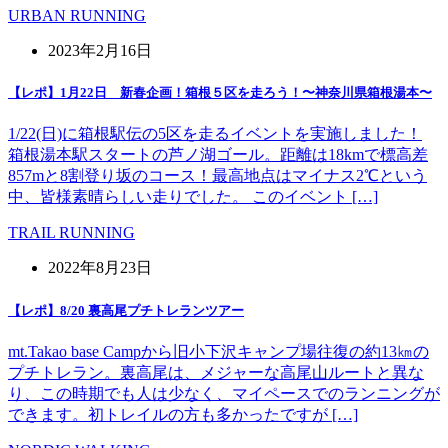
URBAN RUNNING
2023年2月16日
【レポ】1月22日 新春企画！箱根５区を走ろう！〜神奈川県箱根湯本〜
1/22(日)に箱根駅伝の5区を走るイベントを実施しました！
箱根湯本駅スタートの芦ノ湖ゴール。距離は18kmで標高差
857mと8割登り坂のコース！最高地点はマイナス2℃という
中、皆様素晴らしい走りでした。 このイベント […]
TRAIL RUNNING
2022年8月23日
【レポ】8/20 裏高尾プチトレランツアー
mt.Takao base Campから旧小下沢キャンプ場往復の約13㎞の
プチトレラン。裏高尾は、メジャーな高尾山ルートと異な
り、この時期でも人は少なく、マイペースでのランニングが
できます。初トレイルの方も多かったですが […]