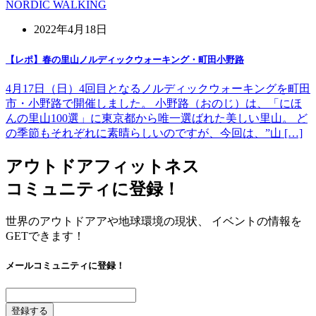
NORDIC WALKING
2022年4月18日
【レポ】春の里山ノルディックウォーキング・町田小野路
4月17日（日）4回目となるノルディックウォーキングを町田
市・小野路で開催しました。 小野路（おのじ）は、「にほ
んの里山100選」に東京都から唯一選ばれた美しい里山。 ど
の季節もそれぞれに素晴らしいのですが、今回は、”山 […]
アウトドアフィットネス
コミュニティに登録！
世界のアウトドアアや地球環境の現状、 イベントの情報を
GETできます！
メールコミュニティに登録！