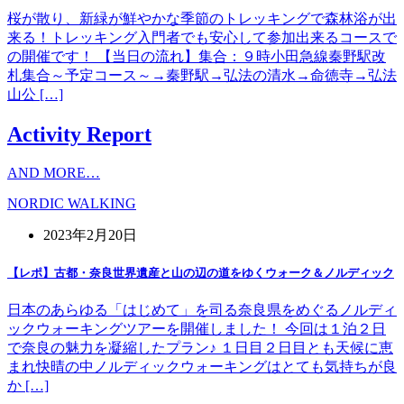
桜が散り、新緑が鮮やかな季節のトレッキングで森林浴が出
来る！トレッキング入門者でも安心して参加出来るコースで
の開催です！ 【当日の流れ】集合：９時小田急線秦野駅改
札集合～予定コース～→秦野駅→弘法の清水→命徳寺→弘法
山公 […]
Activity Report
AND MORE…
NORDIC WALKING
2023年2月20日
【レポ】古都・奈良世界遺産と山の辺の道をゆくウォーク＆ノルディック
日本のあらゆる「はじめて」を司る奈良県をめぐるノルディ
ックウォーキングツアーを開催しました！ 今回は１泊２日
で奈良の魅力を凝縮したプラン♪ １日目２日目とも天候に恵
まれ快晴の中ノルディックウォーキングはとても気持ちが良
か […]