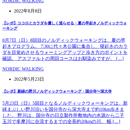
NORDIC WALKING
2022年8月8日
【レポ】ココロとカラダを優しく巡らせる・夏の早起きノルディックウォ
ーキング
8月7日（日）8回目のノルディックウォーキングは、夏の早
起きプログラム。 7:30に代々木公園に集合し、寝起きのカラ
ダを目覚めさせるウォーミングアップと歩き方のポイントを
確認。 アスファルトの周回コースはお馴染みですが、 […]
NORDIC WALKING
2022年5月23日
【レポ】新緑の野川ノルディックウォーキング・国分寺〜深大寺
5月23日（日）5回目となるノルディックウォーキングは、新
緑まぶしい野川沿いを国分寺から深大寺まで約10km歩きま
した。 野川は、国分寺の日立製作所敷地内の水源から二子
玉川で多摩川に合流するまでの全長約20kmの川。 幅 […]