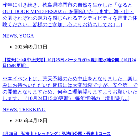
昨年に引き続き、徳島県鳴門市の自然を生かした「なると
OUT DOOR MIND FES2025」を開催いたします。海・山・
公園それぞれの魅力を感じられるアクティビティを是非ご体
験ください。皆様のご参加、心よりお待ちしてお […]
NEWS
,
YOGA
2025年9月11日
【荒天につき中止決定】10月25日 パークヨガ in 境川遊水地公園（10月24
日15:00更新）
※本イベントは、荒天予報のため中止をとなりました。楽し
みにお待ちいただいた皆様には大変恐縮ですが、安全第一で
の開催となりますため、何卒ご理解賜りますようお願いいた
します。（10月24日15:00更新） 毎年恒例の「境川遊 […]
NEWS
,
TREKKING
2025年4月18日
4月26日 弘法山トレッキング！弘法山公園・吾妻山コース