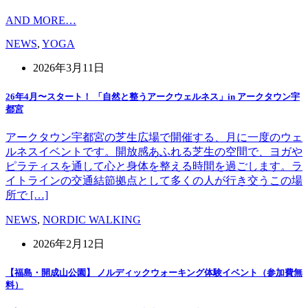
AND MORE…
NEWS
,
YOGA
2026年3月11日
26年4月〜スタート！ 「自然と整うアークウェルネス」in アークタウン宇
都宮
アークタウン宇都宮の芝生広場で開催する、月に一度のウェ
ルネスイベントです。開放感あふれる芝生の空間で、ヨガや
ピラティスを通して心と身体を整える時間を過ごします。ラ
イトラインの交通結節拠点として多くの人が行き交うこの場
所で […]
NEWS
,
NORDIC WALKING
2026年2月12日
【福島・開成山公園】 ノルディックウォーキング体験イベント（参加費無
料）