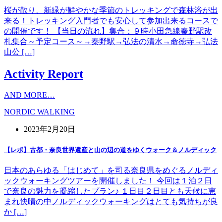
桜が散り、新緑が鮮やかな季節のトレッキングで森林浴が出
来る！トレッキング入門者でも安心して参加出来るコースで
の開催です！ 【当日の流れ】集合：９時小田急線秦野駅改
札集合～予定コース～→秦野駅→弘法の清水→命徳寺→弘法
山公 […]
Activity Report
AND MORE…
NORDIC WALKING
2023年2月20日
【レポ】古都・奈良世界遺産と山の辺の道をゆくウォーク＆ノルディック
日本のあらゆる「はじめて」を司る奈良県をめぐるノルディ
ックウォーキングツアーを開催しました！ 今回は１泊２日
で奈良の魅力を凝縮したプラン♪ １日目２日目とも天候に恵
まれ快晴の中ノルディックウォーキングはとても気持ちが良
か […]