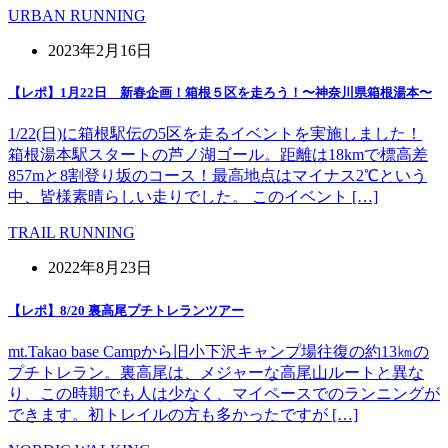
URBAN RUNNING
2023年2月16日
【レポ】1月22日 新春企画！箱根５区を走ろう！〜神奈川県箱根湯本〜
1/22(日)に箱根駅伝の5区を走るイベントを実施しました！
箱根湯本駅スタートの芦ノ湖ゴール。距離は18kmで標高差
857mと8割登り坂のコース！最高地点はマイナス2℃という
中、皆様素晴らしい走りでした。 このイベント […]
TRAIL RUNNING
2022年8月23日
【レポ】8/20 裏高尾プチトレランツアー
mt.Takao base Campから旧小下沢キャンプ場往復の約13㎞の
プチトレラン。裏高尾は、メジャーな高尾山ルートと異な
り、この時期でも人は少なく、マイペースでのランニングが
できます。初トレイルの方も多かったですが […]