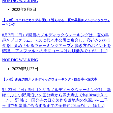
NORDIC WALKING
2022年8月8日
【レポ】ココロとカラダを優しく巡らせる・夏の早起きノルディックウォ
ーキング
8月7日（日）8回目のノルディックウォーキングは、夏の早
起きプログラム。 7:30に代々木公園に集合し、寝起きのカラ
ダを目覚めさせるウォーミングアップと歩き方のポイントを
確認。 アスファルトの周回コースはお馴染みですが、 […]
NORDIC WALKING
2022年5月23日
【レポ】新緑の野川ノルディックウォーキング・国分寺〜深大寺
5月23日（日）5回目となるノルディックウォーキングは、新
緑まぶしい野川沿いを国分寺から深大寺まで約10km歩きま
した。 野川は、国分寺の日立製作所敷地内の水源から二子
玉川で多摩川に合流するまでの全長約20kmの川。 幅 […]