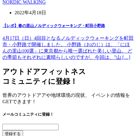
NORDIC WALKING
2022年4月18日
【レポ】春の里山ノルディックウォーキング・町田小野路
4月17日（日）4回目となるノルディックウォーキングを町田
市・小野路で開催しました。 小野路（おのじ）は、「にほ
んの里山100選」に東京都から唯一選ばれた美しい里山。 ど
の季節もそれぞれに素晴らしいのですが、今回は、”山 […]
アウトドアフィットネス
コミュニティに登録！
世界のアウトドアアや地球環境の現状、 イベントの情報を
GETできます！
メールコミュニティに登録！