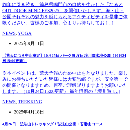
昨年に引き続き、徳島県鳴門市の自然を生かした「なると
OUT DOOR MIND FES2025」を開催いたします。海・山・
公園それぞれの魅力を感じられるアクティビティを是非ご体
験ください。皆様のご参加、心よりお待ちしてお […]
NEWS
,
YOGA
2025年9月11日
【荒天につき中止決定】10月25日 パークヨガ in 境川遊水地公園（10月24
日15:00更新）
※本イベントは、荒天予報のため中止をとなりました。楽し
みにお待ちいただいた皆様には大変恐縮ですが、安全第一で
の開催となりますため、何卒ご理解賜りますようお願いいた
します。（10月24日15:00更新） 毎年恒例の「境川遊 […]
NEWS
,
TREKKING
2025年4月18日
4月26日 弘法山トレッキング！弘法山公園・吾妻山コース