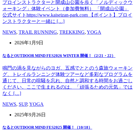
プロインストラクターと開成山公園を歩く「ノルディックウ
ォーキング」体験イベント（参加費無料） 「開成山公園」
公式サイトhttps://www.kaiseizan-park.com 【ポイント】プロイ
ンストラクターと一緒に […]
NEWS
,
TRAIL RUNNING
,
TREKKING
,
YOGA
2026年1月9日
なるとOUTDOOR MIND FES2026 WINTER 開催！（2/21・22）
鳴門の渦を見ながらのヨガ、五感でととのう森旅ウォーキン
グ、トレイルランニング体験ツアーなど多彩なプログラムを
通じて、日常の喧騒を忘れ、自然と調和する時間をお過ごし
ください。ここで生まれるのは、「頑張るための元気」では
なく […]
NEWS
,
SUP
,
YOGA
2025年9月26日
なるとOUTDOOR MIND FES2025 開催！（10/18）