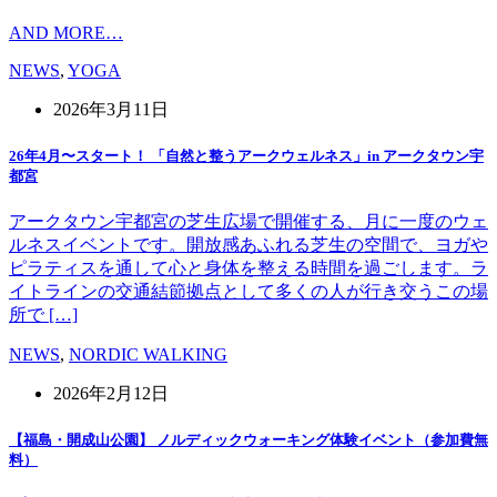
AND MORE…
NEWS
,
YOGA
2026年3月11日
26年4月〜スタート！ 「自然と整うアークウェルネス」in アークタウン宇
都宮
アークタウン宇都宮の芝生広場で開催する、月に一度のウェ
ルネスイベントです。開放感あふれる芝生の空間で、ヨガや
ピラティスを通して心と身体を整える時間を過ごします。ラ
イトラインの交通結節拠点として多くの人が行き交うこの場
所で […]
NEWS
,
NORDIC WALKING
2026年2月12日
【福島・開成山公園】 ノルディックウォーキング体験イベント（参加費無
料）