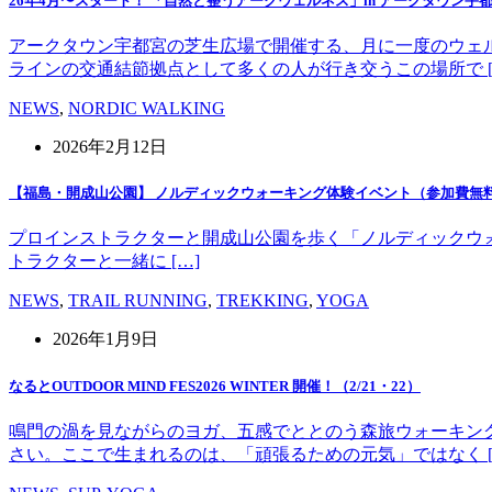
26年4月〜スタート！ 「自然と整うアークウェルネス」in アークタウン宇
アークタウン宇都宮の芝生広場で開催する、月に一度のウェ
ラインの交通結節拠点として多くの人が行き交うこの場所で [
NEWS
,
NORDIC WALKING
2026年2月12日
【福島・開成山公園】 ノルディックウォーキング体験イベント（参加費無
プロインストラクターと開成山公園を歩く「ノルディックウォーキング」
トラクターと一緒に […]
NEWS
,
TRAIL RUNNING
,
TREKKING
,
YOGA
2026年1月9日
なるとOUTDOOR MIND FES2026 WINTER 開催！（2/21・22）
鳴門の渦を見ながらのヨガ、五感でととのう森旅ウォーキン
さい。ここで生まれるのは、「頑張るための元気」ではなく [