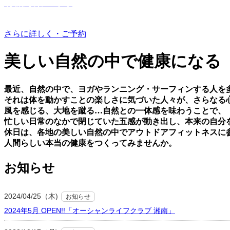
有機野菜つくり
さらに詳しく・ご予約
美しい⾃然の中で健康になる
最近、⾃然の中で、ヨガやランニング・サーフィンする⼈を
それは体を動かすことの楽しさに気づいた⼈々が、さらなる
⾵を感じる、⼤地を蹴る…⾃然との⼀体感を味わうことで、
忙しい⽇常のなかで閉じていた五感が動き出し、本来の⾃分
休⽇は、各地の美しい⾃然の中でアウトドアフィットネスに
⼈間らしい本当の健康をつくってみませんか。
お知らせ
2024/04/25（木)
お知らせ
2024年5月 OPEN!!「オーシャンライフクラブ 湘南」