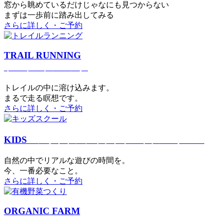
窓から眺めているだけじゃなにも見つからない
まずは一歩前に踏み出してみる
さらに詳しく・ご予約
TRAIL RUNNING
トレイルランニング
トレイルの中に溶け込みます。
まるで⾛る瞑想です。
さらに詳しく・ご予約
KIDS
アウトドアフィットネス
キッズスクール
⾃然の中でリアルな遊びの時間を。
今、⼀番必要なこと。
さらに詳しく・ご予約
ORGANIC FARM