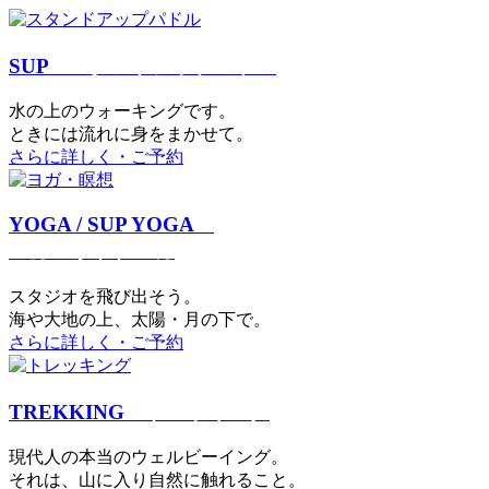
SUP
スタンドアップパドル
⽔の上のウォーキングです。
ときには流れに身をまかせて。
さらに詳しく・ご予約
YOGA / SUP YOGA
ヨガ・サップヨガ
スタジオを⾶び出そう。
海や大地の上、太陽・⽉の下で。
さらに詳しく・ご予約
TREKKING
トレッキング
現代⼈の本当のウェルビーイング。
それは、⼭に⼊り⾃然に触れること。