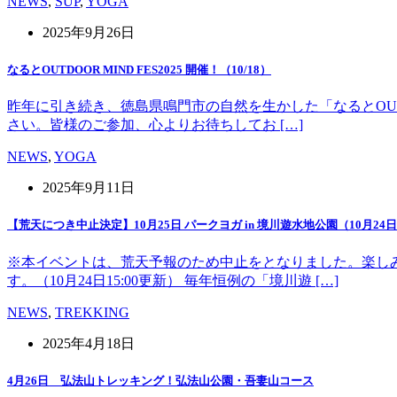
NEWS
,
SUP
,
YOGA
2025年9月26日
なるとOUTDOOR MIND FES2025 開催！（10/18）
昨年に引き続き、徳島県鳴門市の自然を生かした「なるとOUT 
さい。皆様のご参加、心よりお待ちしてお […]
NEWS
,
YOGA
2025年9月11日
【荒天につき中止決定】10月25日 パークヨガ in 境川遊水地公園（10月24日1
※本イベントは、荒天予報のため中止をとなりました。楽し
す。（10月24日15:00更新） 毎年恒例の「境川遊 […]
NEWS
,
TREKKING
2025年4月18日
4月26日 弘法山トレッキング！弘法山公園・吾妻山コース