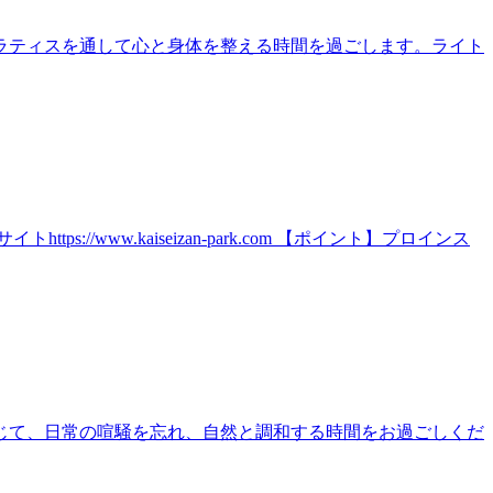
ラティスを通して心と身体を整える時間を過ごします。ライト
ww.kaiseizan-park.com 【ポイント】プロインス
じて、日常の喧騒を忘れ、自然と調和する時間をお過ごしくだ