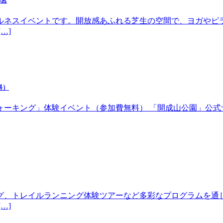
都宮
ルネスイベントです。開放感あふれる芝生の空間で、ヨガやピ
…]
料）
体験イベント（参加費無料） 「開成山公園」公式サイトhttps://w
グ、トレイルランニング体験ツアーなど多彩なプログラムを通
…]