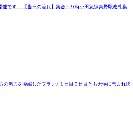
催です！ 【当日の流れ】集合：９時小田急線秦野駅改札集
良の魅力を凝縮したプラン♪ １日目２日目とも天候に恵まれ快