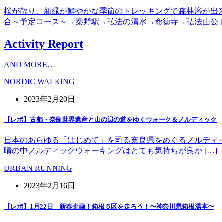
桜が散り、新緑が鮮やかな季節のトレッキングで森林浴が出
合～予定コース～→秦野駅→弘法の清水→命徳寺→弘法山公 [
Activity Report
AND MORE…
NORDIC WALKING
2023年2月20日
【レポ】古都・奈良世界遺産と山の辺の道をゆくウォーク＆ノルディック
日本のあらゆる「はじめて」を司る奈良県をめぐるノルディッ
晴の中ノルディックウォーキングはとても気持ちが良か […]
URBAN RUNNING
2023年2月16日
【レポ】1月22日 新春企画！箱根５区を走ろう！〜神奈川県箱根湯本〜