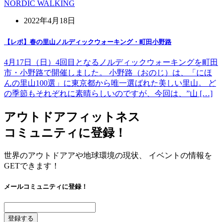
NORDIC WALKING
2022年4月18日
【レポ】春の里山ノルディックウォーキング・町田小野路
4月17日（日）4回目となるノルディックウォーキングを町田
市・小野路で開催しました。 小野路（おのじ）は、「にほ
んの里山100選」に東京都から唯一選ばれた美しい里山。 ど
の季節もそれぞれに素晴らしいのですが、今回は、”山 […]
アウトドアフィットネス
コミュニティに登録！
世界のアウトドアアや地球環境の現状、 イベントの情報を
GETできます！
メールコミュニティに登録！