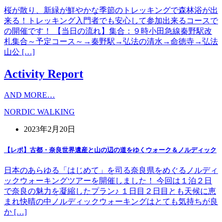
桜が散り、新緑が鮮やかな季節のトレッキングで森林浴が出
来る！トレッキング入門者でも安心して参加出来るコースで
の開催です！ 【当日の流れ】集合：９時小田急線秦野駅改
札集合～予定コース～→秦野駅→弘法の清水→命徳寺→弘法
山公 […]
Activity Report
AND MORE…
NORDIC WALKING
2023年2月20日
【レポ】古都・奈良世界遺産と山の辺の道をゆくウォーク＆ノルディック
日本のあらゆる「はじめて」を司る奈良県をめぐるノルディ
ックウォーキングツアーを開催しました！ 今回は１泊２日
で奈良の魅力を凝縮したプラン♪ １日目２日目とも天候に恵
まれ快晴の中ノルディックウォーキングはとても気持ちが良
か […]