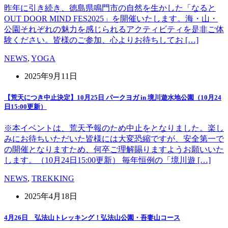
昨年に引き続き、徳島県鳴門市の自然を生かした「なると
OUT DOOR MIND FES2025」を開催いたします。海・山・
公園それぞれの魅力を感じられるアクティビティを是非ご体
験ください。皆様のご参加、心よりお待ちしてお […]
NEWS
,
YOGA
2025年9月11日
【荒天につき中止決定】10月25日 パークヨガ in 境川遊水地公園（10月24
日15:00更新）
※本イベントは、荒天予報のため中止をとなりました。楽し
みにお待ちいただいた皆様には大変恐縮ですが、安全第一で
の開催となりますため、何卒ご理解賜りますようお願いいた
します。（10月24日15:00更新） 毎年恒例の「境川遊 […]
NEWS
,
TREKKING
2025年4月18日
4月26日 弘法山トレッキング！弘法山公園・吾妻山コース