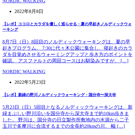
NORDIC WALKING
2022年8月8日
【レポ】ココロとカラダを優しく巡らせる・夏の早起きノルディックウォ
ーキング
8月7日（日）8回目のノルディックウォーキングは、夏の早
起きプログラム。 7:30に代々木公園に集合し、寝起きのカラ
ダを目覚めさせるウォーミングアップと歩き方のポイントを
確認。 アスファルトの周回コースはお馴染みですが、 […]
NORDIC WALKING
2022年5月23日
【レポ】新緑の野川ノルディックウォーキング・国分寺〜深大寺
5月23日（日）5回目となるノルディックウォーキングは、新
緑まぶしい野川沿いを国分寺から深大寺まで約10km歩きま
した。 野川は、国分寺の日立製作所敷地内の水源から二子
玉川で多摩川に合流するまでの全長約20kmの川。 幅 […]