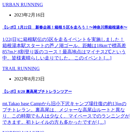
URBAN RUNNING
2023年2月16日
【レポ】1月22日 新春企画！箱根５区を走ろう！〜神奈川県箱根湯本〜
1/22(日)に箱根駅伝の5区を走るイベントを実施しました！
箱根湯本駅スタートの芦ノ湖ゴール。距離は18kmで標高差
857mと8割登り坂のコース！最高地点はマイナス2℃という
中、皆様素晴らしい走りでした。 このイベント […]
TRAIL RUNNING
2022年8月23日
【レポ】8/20 裏高尾プチトレランツアー
mt.Takao base Campから旧小下沢キャンプ場往復の約13㎞の
プチトレラン。裏高尾は、メジャーな高尾山ルートと異な
り、この時期でも人は少なく、マイペースでのランニングが
できます。初トレイルの方も多かったですが […]