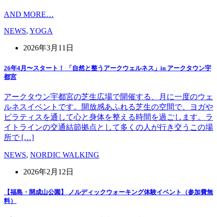
AND MORE…
NEWS
,
YOGA
2026年3月11日
26年4月〜スタート！ 「自然と整うアークウェルネス」in アークタウン宇
都宮
アークタウン宇都宮の芝生広場で開催する、月に一度のウェ
ルネスイベントです。開放感あふれる芝生の空間で、ヨガや
ピラティスを通して心と身体を整える時間を過ごします。ラ
イトラインの交通結節拠点として多くの人が行き交うこの場
所で […]
NEWS
,
NORDIC WALKING
2026年2月12日
【福島・開成山公園】 ノルディックウォーキング体験イベント（参加費無
料）