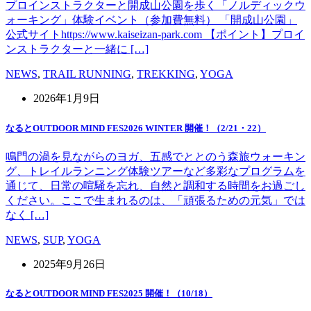
プロインストラクターと開成山公園を歩く「ノルディックウ
ォーキング」体験イベント（参加費無料） 「開成山公園」
公式サイトhttps://www.kaiseizan-park.com 【ポイント】プロイ
ンストラクターと一緒に […]
NEWS
,
TRAIL RUNNING
,
TREKKING
,
YOGA
2026年1月9日
なるとOUTDOOR MIND FES2026 WINTER 開催！（2/21・22）
鳴門の渦を見ながらのヨガ、五感でととのう森旅ウォーキン
グ、トレイルランニング体験ツアーなど多彩なプログラムを
通じて、日常の喧騒を忘れ、自然と調和する時間をお過ごし
ください。ここで生まれるのは、「頑張るための元気」では
なく […]
NEWS
,
SUP
,
YOGA
2025年9月26日
なるとOUTDOOR MIND FES2025 開催！（10/18）