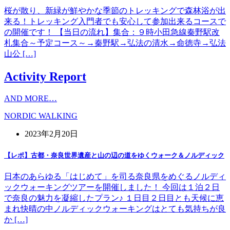
桜が散り、新緑が鮮やかな季節のトレッキングで森林浴が出
来る！トレッキング入門者でも安心して参加出来るコースで
の開催です！ 【当日の流れ】集合：９時小田急線秦野駅改
札集合～予定コース～→秦野駅→弘法の清水→命徳寺→弘法
山公 […]
Activity Report
AND MORE…
NORDIC WALKING
2023年2月20日
【レポ】古都・奈良世界遺産と山の辺の道をゆくウォーク＆ノルディック
日本のあらゆる「はじめて」を司る奈良県をめぐるノルディ
ックウォーキングツアーを開催しました！ 今回は１泊２日
で奈良の魅力を凝縮したプラン♪ １日目２日目とも天候に恵
まれ快晴の中ノルディックウォーキングはとても気持ちが良
か […]