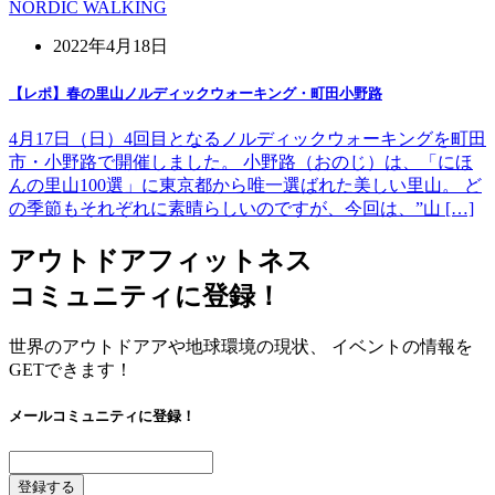
NORDIC WALKING
2022年4月18日
【レポ】春の里山ノルディックウォーキング・町田小野路
4月17日（日）4回目となるノルディックウォーキングを町田
市・小野路で開催しました。 小野路（おのじ）は、「にほ
んの里山100選」に東京都から唯一選ばれた美しい里山。 ど
の季節もそれぞれに素晴らしいのですが、今回は、”山 […]
アウトドアフィットネス
コミュニティに登録！
世界のアウトドアアや地球環境の現状、 イベントの情報を
GETできます！
メールコミュニティに登録！