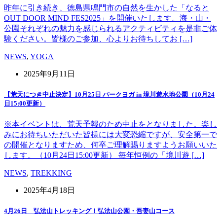
昨年に引き続き、徳島県鳴門市の自然を生かした「なると
OUT DOOR MIND FES2025」を開催いたします。海・山・
公園それぞれの魅力を感じられるアクティビティを是非ご体
験ください。皆様のご参加、心よりお待ちしてお […]
NEWS
,
YOGA
2025年9月11日
【荒天につき中止決定】10月25日 パークヨガ in 境川遊水地公園（10月24
日15:00更新）
※本イベントは、荒天予報のため中止をとなりました。楽し
みにお待ちいただいた皆様には大変恐縮ですが、安全第一で
の開催となりますため、何卒ご理解賜りますようお願いいた
します。（10月24日15:00更新） 毎年恒例の「境川遊 […]
NEWS
,
TREKKING
2025年4月18日
4月26日 弘法山トレッキング！弘法山公園・吾妻山コース