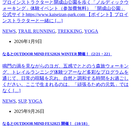
プロインストラクターと開成山公園を歩く「ノルディックウ
ォーキング」体験イベント（参加費無料） 「開成山公園」
公式サイトhttps://www.kaiseizan-park.com 【ポイント】プロイ
ンストラクターと一緒に […]
NEWS
,
TRAIL RUNNING
,
TREKKING
,
YOGA
2026年1月9日
なるとOUTDOOR MIND FES2026 WINTER 開催！（2/21・22）
鳴門の渦を見ながらのヨガ、五感でととのう森旅ウォーキン
グ、トレイルランニング体験ツアーなど多彩なプログラムを
通じて、日常の喧騒を忘れ、自然と調和する時間をお過ごし
ください。ここで生まれるのは、「頑張るための元気」では
なく […]
NEWS
,
SUP
,
YOGA
2025年9月26日
なるとOUTDOOR MIND FES2025 開催！（10/18）