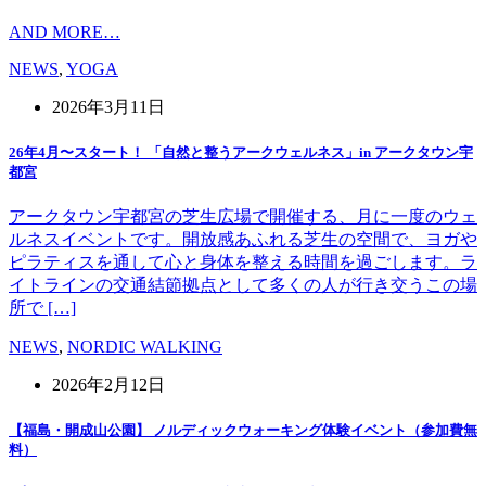
AND MORE…
NEWS
,
YOGA
2026年3月11日
26年4月〜スタート！ 「自然と整うアークウェルネス」in アークタウン宇
都宮
アークタウン宇都宮の芝生広場で開催する、月に一度のウェ
ルネスイベントです。開放感あふれる芝生の空間で、ヨガや
ピラティスを通して心と身体を整える時間を過ごします。ラ
イトラインの交通結節拠点として多くの人が行き交うこの場
所で […]
NEWS
,
NORDIC WALKING
2026年2月12日
【福島・開成山公園】 ノルディックウォーキング体験イベント（参加費無
料）