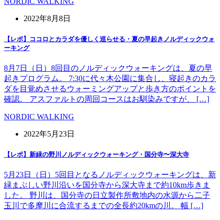
NORDIC WALKING
2022年8月8日
【レポ】ココロとカラダを優しく巡らせる・夏の早起きノルディックウォ
ーキング
8月7日（日）8回目のノルディックウォーキングは、夏の早
起きプログラム。 7:30に代々木公園に集合し、寝起きのカラ
ダを目覚めさせるウォーミングアップと歩き方のポイントを
確認。 アスファルトの周回コースはお馴染みですが、 […]
NORDIC WALKING
2022年5月23日
【レポ】新緑の野川ノルディックウォーキング・国分寺〜深大寺
5月23日（日）5回目となるノルディックウォーキングは、新
緑まぶしい野川沿いを国分寺から深大寺まで約10km歩きま
した。 野川は、国分寺の日立製作所敷地内の水源から二子
玉川で多摩川に合流するまでの全長約20kmの川。 幅 […]