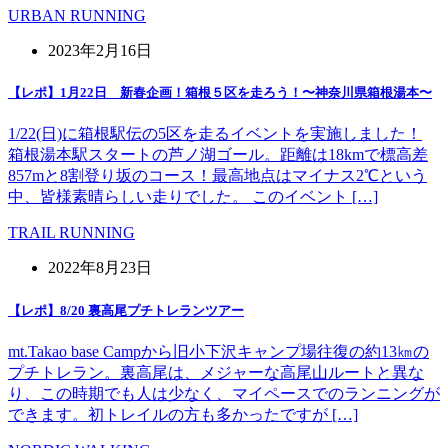
URBAN RUNNING
2023年2月16日
【レポ】1月22日 新春企画！箱根５区を走ろう！〜神奈川県箱根湯本〜
1/22(日)に箱根駅伝の5区を走るイベントを実施しました！
箱根湯本駅スタートの芦ノ湖ゴール。距離は18kmで標高差
857mと8割登り坂のコース！最高地点はマイナス2℃という
中、皆様素晴らしい走りでした。 このイベント […]
TRAIL RUNNING
2022年8月23日
【レポ】8/20 裏高尾プチトレランツアー
mt.Takao base Campから旧小下沢キャンプ場往復の約13㎞の
プチトレラン。裏高尾は、メジャーな高尾山ルートと異な
り、この時期でも人は少なく、マイペースでのランニングが
できます。初トレイルの方も多かったですが […]