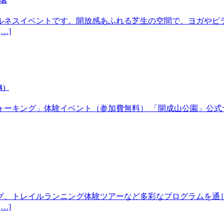
都宮
ルネスイベントです。開放感あふれる芝生の空間で、ヨガやピ
…]
料）
体験イベント（参加費無料） 「開成山公園」公式サイトhttps://w
グ、トレイルランニング体験ツアーなど多彩なプログラムを通
…]