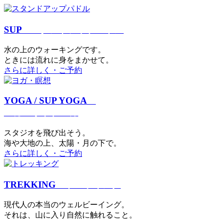
SUP
スタンドアップパドル
⽔の上のウォーキングです。
ときには流れに身をまかせて。
さらに詳しく・ご予約
YOGA / SUP YOGA
ヨガ・サップヨガ
スタジオを⾶び出そう。
海や大地の上、太陽・⽉の下で。
さらに詳しく・ご予約
TREKKING
トレッキング
現代⼈の本当のウェルビーイング。
それは、⼭に⼊り⾃然に触れること。