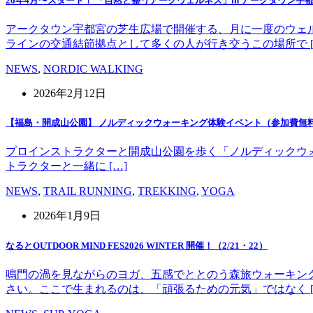
26年4月〜スタート！ 「自然と整うアークウェルネス」in アークタウン宇
アークタウン宇都宮の芝生広場で開催する、月に一度のウェ
ラインの交通結節拠点として多くの人が行き交うこの場所で [
NEWS
,
NORDIC WALKING
2026年2月12日
【福島・開成山公園】 ノルディックウォーキング体験イベント（参加費無
プロインストラクターと開成山公園を歩く「ノルディックウォーキング」
トラクターと一緒に […]
NEWS
,
TRAIL RUNNING
,
TREKKING
,
YOGA
2026年1月9日
なるとOUTDOOR MIND FES2026 WINTER 開催！（2/21・22）
鳴門の渦を見ながらのヨガ、五感でととのう森旅ウォーキン
さい。ここで生まれるのは、「頑張るための元気」ではなく [