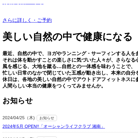
有機野菜つくり
さらに詳しく・ご予約
美しい⾃然の中で健康になる
最近、⾃然の中で、ヨガやランニング・サーフィンする⼈を
それは体を動かすことの楽しさに気づいた⼈々が、さらなる
⾵を感じる、⼤地を蹴る…⾃然との⼀体感を味わうことで、
忙しい⽇常のなかで閉じていた五感が動き出し、本来の⾃分
休⽇は、各地の美しい⾃然の中でアウトドアフィットネスに
⼈間らしい本当の健康をつくってみませんか。
お知らせ
2024/04/25（木)
お知らせ
2024年5月 OPEN!!「オーシャンライフクラブ 湘南」