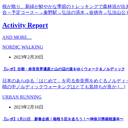
桜が散り、新緑が鮮やかな季節のトレッキングで森林浴が出
合～予定コース～→秦野駅→弘法の清水→命徳寺→弘法山公 [
Activity Report
AND MORE…
NORDIC WALKING
2023年2月20日
【レポ】古都・奈良世界遺産と山の辺の道をゆくウォーク＆ノルディック
日本のあらゆる「はじめて」を司る奈良県をめぐるノルディッ
晴の中ノルディックウォーキングはとても気持ちが良か […]
URBAN RUNNING
2023年2月16日
【レポ】1月22日 新春企画！箱根５区を走ろう！〜神奈川県箱根湯本〜