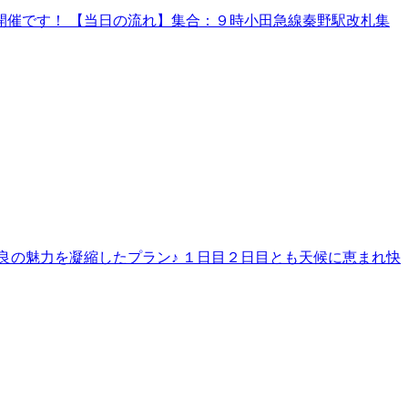
催です！ 【当日の流れ】集合：９時小田急線秦野駅改札集
良の魅力を凝縮したプラン♪ １日目２日目とも天候に恵まれ快