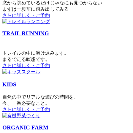
窓から眺めているだけじゃなにも見つからない
まずは一歩前に踏み出してみる
さらに詳しく・ご予約
TRAIL RUNNING
トレイルランニング
トレイルの中に溶け込みます。
まるで⾛る瞑想です。
さらに詳しく・ご予約
KIDS
アウトドアフィットネス
キッズスクール
⾃然の中でリアルな遊びの時間を。
今、⼀番必要なこと。
さらに詳しく・ご予約
ORGANIC FARM