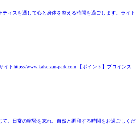
ラティスを通して心と身体を整える時間を過ごします。ライト
ww.kaiseizan-park.com 【ポイント】プロインス
じて、日常の喧騒を忘れ、自然と調和する時間をお過ごしくだ