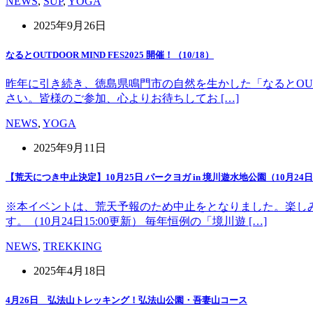
NEWS
,
SUP
,
YOGA
2025年9月26日
なるとOUTDOOR MIND FES2025 開催！（10/18）
昨年に引き続き、徳島県鳴門市の自然を生かした「なるとOUT 
さい。皆様のご参加、心よりお待ちしてお […]
NEWS
,
YOGA
2025年9月11日
【荒天につき中止決定】10月25日 パークヨガ in 境川遊水地公園（10月24日1
※本イベントは、荒天予報のため中止をとなりました。楽し
す。（10月24日15:00更新） 毎年恒例の「境川遊 […]
NEWS
,
TREKKING
2025年4月18日
4月26日 弘法山トレッキング！弘法山公園・吾妻山コース