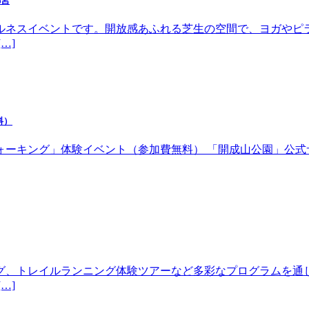
都宮
ルネスイベントです。開放感あふれる芝生の空間で、ヨガやピ
…]
料）
体験イベント（参加費無料） 「開成山公園」公式サイトhttps://w
グ、トレイルランニング体験ツアーなど多彩なプログラムを通
…]