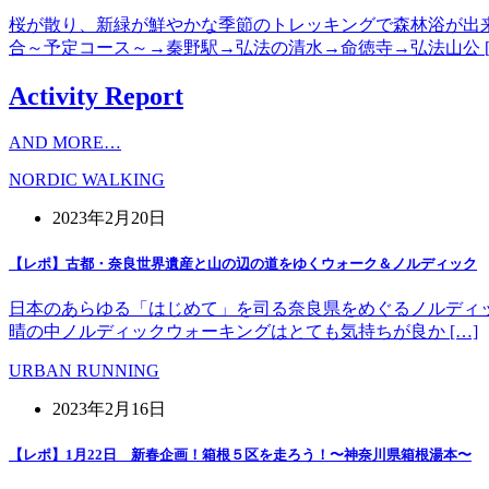
桜が散り、新緑が鮮やかな季節のトレッキングで森林浴が出
合～予定コース～→秦野駅→弘法の清水→命徳寺→弘法山公 [
Activity Report
AND MORE…
NORDIC WALKING
2023年2月20日
【レポ】古都・奈良世界遺産と山の辺の道をゆくウォーク＆ノルディック
日本のあらゆる「はじめて」を司る奈良県をめぐるノルディッ
晴の中ノルディックウォーキングはとても気持ちが良か […]
URBAN RUNNING
2023年2月16日
【レポ】1月22日 新春企画！箱根５区を走ろう！〜神奈川県箱根湯本〜