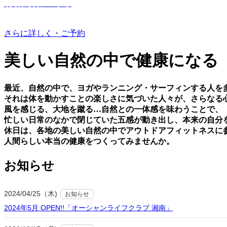
有機野菜つくり
さらに詳しく・ご予約
美しい⾃然の中で健康になる
最近、⾃然の中で、ヨガやランニング・サーフィンする⼈を
それは体を動かすことの楽しさに気づいた⼈々が、さらなる
⾵を感じる、⼤地を蹴る…⾃然との⼀体感を味わうことで、
忙しい⽇常のなかで閉じていた五感が動き出し、本来の⾃分
休⽇は、各地の美しい⾃然の中でアウトドアフィットネスに
⼈間らしい本当の健康をつくってみませんか。
お知らせ
2024/04/25（木)
お知らせ
2024年5月 OPEN!!「オーシャンライフクラブ 湘南」