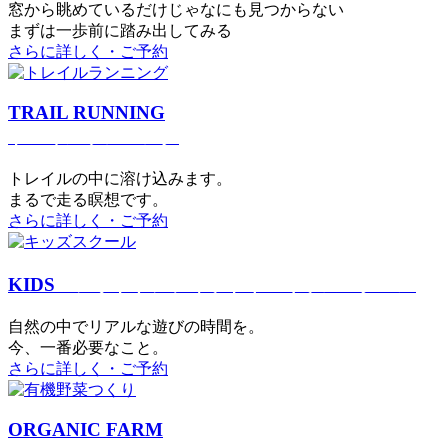
窓から眺めているだけじゃなにも見つからない
まずは一歩前に踏み出してみる
さらに詳しく・ご予約
TRAIL RUNNING
トレイルランニング
トレイルの中に溶け込みます。
まるで⾛る瞑想です。
さらに詳しく・ご予約
KIDS
アウトドアフィットネス
キッズスクール
⾃然の中でリアルな遊びの時間を。
今、⼀番必要なこと。
さらに詳しく・ご予約
ORGANIC FARM