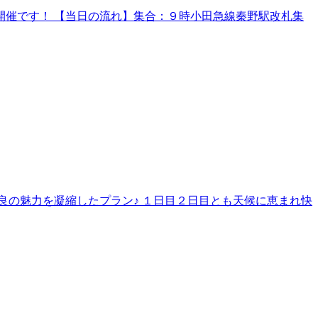
催です！ 【当日の流れ】集合：９時小田急線秦野駅改札集
良の魅力を凝縮したプラン♪ １日目２日目とも天候に恵まれ快