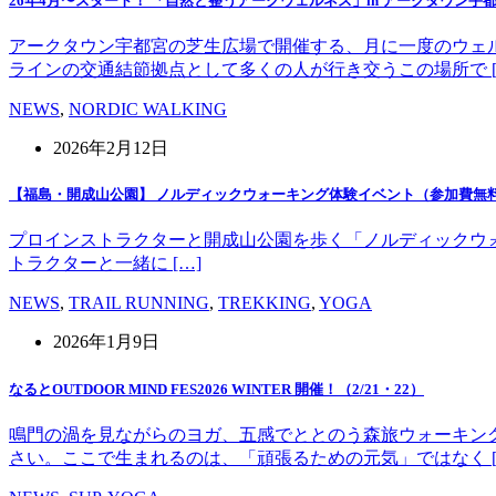
26年4月〜スタート！ 「自然と整うアークウェルネス」in アークタウン宇
アークタウン宇都宮の芝生広場で開催する、月に一度のウェ
ラインの交通結節拠点として多くの人が行き交うこの場所で [
NEWS
,
NORDIC WALKING
2026年2月12日
【福島・開成山公園】 ノルディックウォーキング体験イベント（参加費無
プロインストラクターと開成山公園を歩く「ノルディックウォーキング」
トラクターと一緒に […]
NEWS
,
TRAIL RUNNING
,
TREKKING
,
YOGA
2026年1月9日
なるとOUTDOOR MIND FES2026 WINTER 開催！（2/21・22）
鳴門の渦を見ながらのヨガ、五感でととのう森旅ウォーキン
さい。ここで生まれるのは、「頑張るための元気」ではなく [