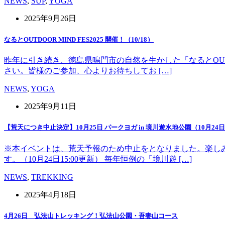
NEWS
,
SUP
,
YOGA
2025年9月26日
なるとOUTDOOR MIND FES2025 開催！（10/18）
昨年に引き続き、徳島県鳴門市の自然を生かした「なるとOUT 
さい。皆様のご参加、心よりお待ちしてお […]
NEWS
,
YOGA
2025年9月11日
【荒天につき中止決定】10月25日 パークヨガ in 境川遊水地公園（10月24日1
※本イベントは、荒天予報のため中止をとなりました。楽し
す。（10月24日15:00更新） 毎年恒例の「境川遊 […]
NEWS
,
TREKKING
2025年4月18日
4月26日 弘法山トレッキング！弘法山公園・吾妻山コース