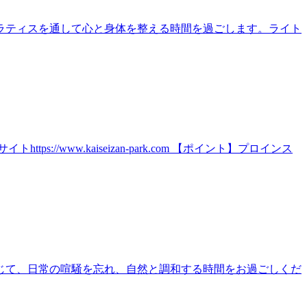
ラティスを通して心と身体を整える時間を過ごします。ライト
ww.kaiseizan-park.com 【ポイント】プロインス
じて、日常の喧騒を忘れ、自然と調和する時間をお過ごしくだ