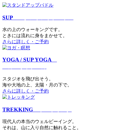
SUP
スタンドアップパドル
⽔の上のウォーキングです。
ときには流れに身をまかせて。
さらに詳しく・ご予約
YOGA / SUP YOGA
ヨガ・サップヨガ
スタジオを⾶び出そう。
海や大地の上、太陽・⽉の下で。
さらに詳しく・ご予約
TREKKING
トレッキング
現代⼈の本当のウェルビーイング。
それは、⼭に⼊り⾃然に触れること。