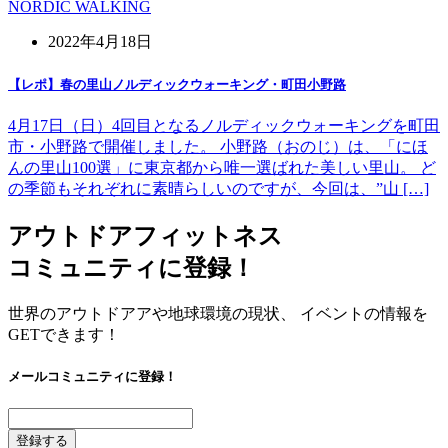
NORDIC WALKING
2022年4月18日
【レポ】春の里山ノルディックウォーキング・町田小野路
4月17日（日）4回目となるノルディックウォーキングを町田
市・小野路で開催しました。 小野路（おのじ）は、「にほ
んの里山100選」に東京都から唯一選ばれた美しい里山。 ど
の季節もそれぞれに素晴らしいのですが、今回は、”山 […]
アウトドアフィットネス
コミュニティに登録！
世界のアウトドアアや地球環境の現状、 イベントの情報を
GETできます！
メールコミュニティに登録！