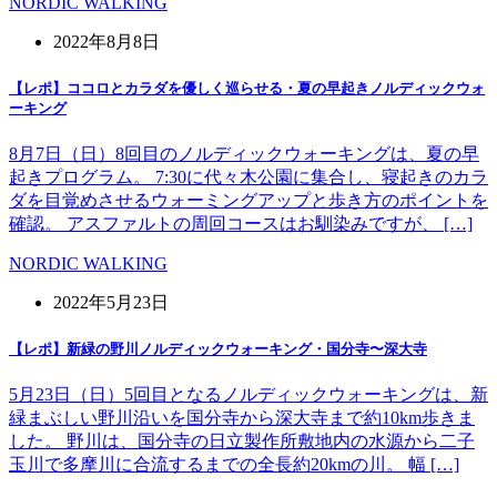
NORDIC WALKING
2022年8月8日
【レポ】ココロとカラダを優しく巡らせる・夏の早起きノルディックウォ
ーキング
8月7日（日）8回目のノルディックウォーキングは、夏の早
起きプログラム。 7:30に代々木公園に集合し、寝起きのカラ
ダを目覚めさせるウォーミングアップと歩き方のポイントを
確認。 アスファルトの周回コースはお馴染みですが、 […]
NORDIC WALKING
2022年5月23日
【レポ】新緑の野川ノルディックウォーキング・国分寺〜深大寺
5月23日（日）5回目となるノルディックウォーキングは、新
緑まぶしい野川沿いを国分寺から深大寺まで約10km歩きま
した。 野川は、国分寺の日立製作所敷地内の水源から二子
玉川で多摩川に合流するまでの全長約20kmの川。 幅 […]