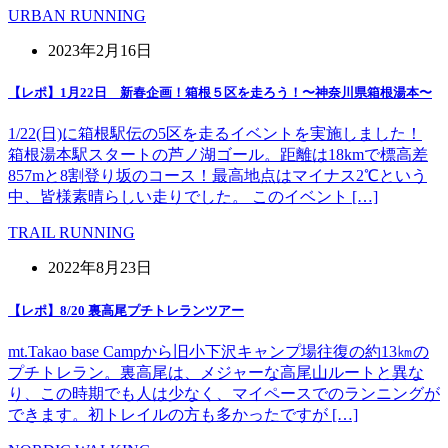
URBAN RUNNING
2023年2月16日
【レポ】1月22日 新春企画！箱根５区を走ろう！〜神奈川県箱根湯本〜
1/22(日)に箱根駅伝の5区を走るイベントを実施しました！
箱根湯本駅スタートの芦ノ湖ゴール。距離は18kmで標高差
857mと8割登り坂のコース！最高地点はマイナス2℃という
中、皆様素晴らしい走りでした。 このイベント […]
TRAIL RUNNING
2022年8月23日
【レポ】8/20 裏高尾プチトレランツアー
mt.Takao base Campから旧小下沢キャンプ場往復の約13㎞の
プチトレラン。裏高尾は、メジャーな高尾山ルートと異な
り、この時期でも人は少なく、マイペースでのランニングが
できます。初トレイルの方も多かったですが […]