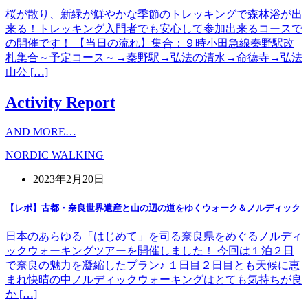
桜が散り、新緑が鮮やかな季節のトレッキングで森林浴が出
来る！トレッキング入門者でも安心して参加出来るコースで
の開催です！ 【当日の流れ】集合：９時小田急線秦野駅改
札集合～予定コース～→秦野駅→弘法の清水→命徳寺→弘法
山公 […]
Activity Report
AND MORE…
NORDIC WALKING
2023年2月20日
【レポ】古都・奈良世界遺産と山の辺の道をゆくウォーク＆ノルディック
日本のあらゆる「はじめて」を司る奈良県をめぐるノルディ
ックウォーキングツアーを開催しました！ 今回は１泊２日
で奈良の魅力を凝縮したプラン♪ １日目２日目とも天候に恵
まれ快晴の中ノルディックウォーキングはとても気持ちが良
か […]