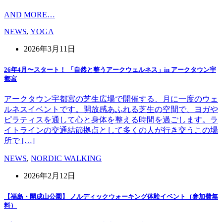
AND MORE…
NEWS
,
YOGA
2026年3月11日
26年4月〜スタート！ 「自然と整うアークウェルネス」in アークタウン宇
都宮
アークタウン宇都宮の芝生広場で開催する、月に一度のウェ
ルネスイベントです。開放感あふれる芝生の空間で、ヨガや
ピラティスを通して心と身体を整える時間を過ごします。ラ
イトラインの交通結節拠点として多くの人が行き交うこの場
所で […]
NEWS
,
NORDIC WALKING
2026年2月12日
【福島・開成山公園】 ノルディックウォーキング体験イベント（参加費無
料）