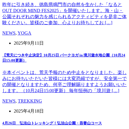
昨年に引き続き、徳島県鳴門市の自然を生かした「なると
OUT DOOR MIND FES2025」を開催いたします。海・山・
公園それぞれの魅力を感じられるアクティビティを是非ご体
験ください。皆様のご参加、心よりお待ちしてお […]
NEWS
,
YOGA
2025年9月11日
【荒天につき中止決定】10月25日 パークヨガ in 境川遊水地公園（10月24
日15:00更新）
※本イベントは、荒天予報のため中止をとなりました。楽し
みにお待ちいただいた皆様には大変恐縮ですが、安全第一で
の開催となりますため、何卒ご理解賜りますようお願いいた
します。（10月24日15:00更新） 毎年恒例の「境川遊 […]
NEWS
,
TREKKING
2025年4月18日
4月26日 弘法山トレッキング！弘法山公園・吾妻山コース