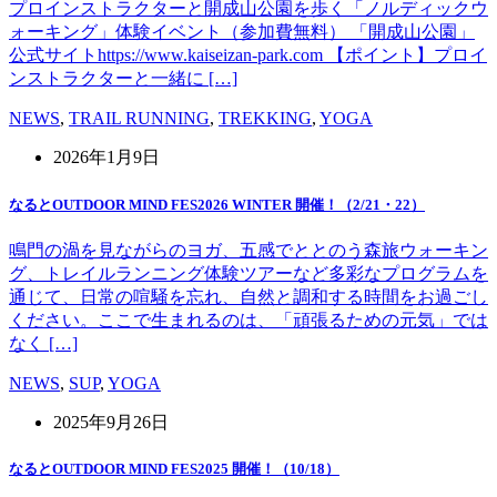
プロインストラクターと開成山公園を歩く「ノルディックウ
ォーキング」体験イベント（参加費無料） 「開成山公園」
公式サイトhttps://www.kaiseizan-park.com 【ポイント】プロイ
ンストラクターと一緒に […]
NEWS
,
TRAIL RUNNING
,
TREKKING
,
YOGA
2026年1月9日
なるとOUTDOOR MIND FES2026 WINTER 開催！（2/21・22）
鳴門の渦を見ながらのヨガ、五感でととのう森旅ウォーキン
グ、トレイルランニング体験ツアーなど多彩なプログラムを
通じて、日常の喧騒を忘れ、自然と調和する時間をお過ごし
ください。ここで生まれるのは、「頑張るための元気」では
なく […]
NEWS
,
SUP
,
YOGA
2025年9月26日
なるとOUTDOOR MIND FES2025 開催！（10/18）