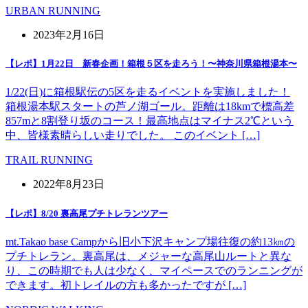
URBAN RUNNING
2023年2月16日
【レポ】1月22日 新春企画！箱根５区を走ろう！〜神奈川県箱根湯本〜
1/22(日)に箱根駅伝の5区を走るイベントを実施しました！
箱根湯本駅スタートの芦ノ湖ゴール。距離は18kmで標高差
857mと8割登り坂のコース！最高地点はマイナス2℃という
中、皆様素晴らしい走りでした。 このイベント […]
TRAIL RUNNING
2022年8月23日
【レポ】8/20 裏高尾プチトレランツアー
mt.Takao base Campから旧小下沢キャンプ場往復の約13㎞の
プチトレラン。裏高尾は、メジャーな高尾山ルートと異な
り、この時期でも人は少なく、マイペースでのランニングが
できます。初トレイルの方も多かったですが […]