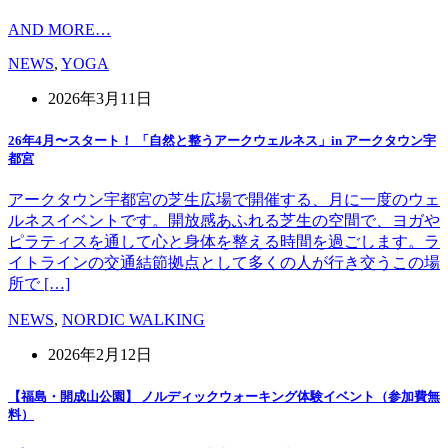
AND MORE…
NEWS
,
YOGA
2026年3月11日
26年4月〜スタート！ 「自然と整うアークウェルネス」in アークタウン宇
都宮
アークタウン宇都宮の芝生広場で開催する、月に一度のウェ
ルネスイベントです。開放感あふれる芝生の空間で、ヨガや
ピラティスを通して心と身体を整える時間を過ごします。ラ
イトラインの交通結節拠点として多くの人が行き交うこの場
所で […]
NEWS
,
NORDIC WALKING
2026年2月12日
【福島・開成山公園】 ノルディックウォーキング体験イベント（参加費無
料）