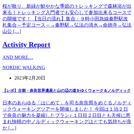
桜が散り、新緑が鮮やかな季節のトレッキングで森林浴が出
来る！トレッキング入門者でも安心して参加出来るコースで
の開催です！ 【当日の流れ】集合：９時小田急線秦野駅改
札集合～予定コース～→秦野駅→弘法の清水→命徳寺→弘法
山公 […]
Activity Report
AND MORE…
NORDIC WALKING
2023年2月20日
【レポ】古都・奈良世界遺産と山の辺の道をゆくウォーク＆ノルディック
日本のあらゆる「はじめて」を司る奈良県をめぐるノルディ
ックウォーキングツアーを開催しました！ 今回は１泊２日
で奈良の魅力を凝縮したプラン♪ １日目２日目とも天候に恵
まれ快晴の中ノルディックウォーキングはとても気持ちが良
か […]