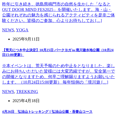
昨年に引き続き、徳島県鳴門市の自然を生かした「なると
OUT DOOR MIND FES2025」を開催いたします。海・山・
公園それぞれの魅力を感じられるアクティビティを是非ご体
験ください。皆様のご参加、心よりお待ちしてお […]
NEWS
,
YOGA
2025年9月11日
【荒天につき中止決定】10月25日 パークヨガ in 境川遊水地公園（10月24
日15:00更新）
※本イベントは、荒天予報のため中止をとなりました。楽し
みにお待ちいただいた皆様には大変恐縮ですが、安全第一で
の開催となりますため、何卒ご理解賜りますようお願いいた
します。（10月24日15:00更新） 毎年恒例の「境川遊 […]
NEWS
,
TREKKING
2025年4月18日
4月26日 弘法山トレッキング！弘法山公園・吾妻山コース