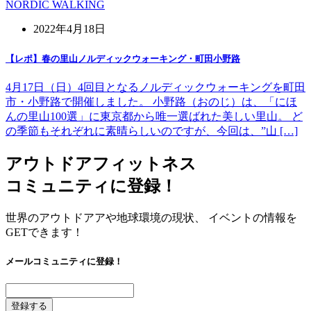
NORDIC WALKING
2022年4月18日
【レポ】春の里山ノルディックウォーキング・町田小野路
4月17日（日）4回目となるノルディックウォーキングを町田
市・小野路で開催しました。 小野路（おのじ）は、「にほ
んの里山100選」に東京都から唯一選ばれた美しい里山。 ど
の季節もそれぞれに素晴らしいのですが、今回は、”山 […]
アウトドアフィットネス
コミュニティに登録！
世界のアウトドアアや地球環境の現状、 イベントの情報を
GETできます！
メールコミュニティに登録！