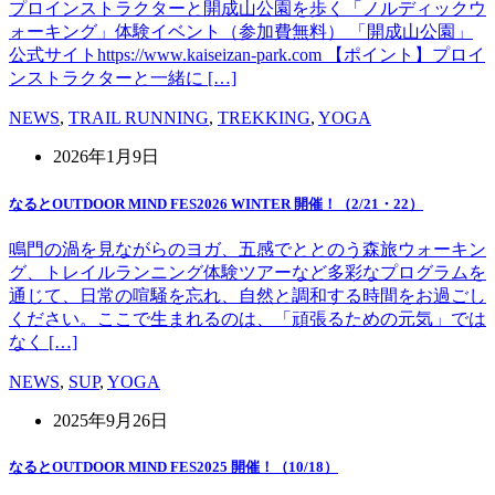
プロインストラクターと開成山公園を歩く「ノルディックウ
ォーキング」体験イベント（参加費無料） 「開成山公園」
公式サイトhttps://www.kaiseizan-park.com 【ポイント】プロイ
ンストラクターと一緒に […]
NEWS
,
TRAIL RUNNING
,
TREKKING
,
YOGA
2026年1月9日
なるとOUTDOOR MIND FES2026 WINTER 開催！（2/21・22）
鳴門の渦を見ながらのヨガ、五感でととのう森旅ウォーキン
グ、トレイルランニング体験ツアーなど多彩なプログラムを
通じて、日常の喧騒を忘れ、自然と調和する時間をお過ごし
ください。ここで生まれるのは、「頑張るための元気」では
なく […]
NEWS
,
SUP
,
YOGA
2025年9月26日
なるとOUTDOOR MIND FES2025 開催！（10/18）