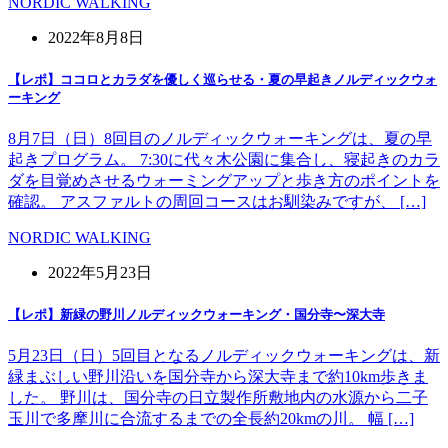
NORDIC WALKING
2022年8月8日
【レポ】ココロとカラダを優しく巡らせる・夏の早起きノルディックウォ
ーキング
8月7日（日）8回目のノルディックウォーキングは、夏の早
起きプログラム。 7:30に代々木公園に集合し、寝起きのカラ
ダを目覚めさせるウォーミングアップと歩き方のポイントを
確認。 アスファルトの周回コースはお馴染みですが、 […]
NORDIC WALKING
2022年5月23日
【レポ】新緑の野川ノルディックウォーキング・国分寺〜深大寺
5月23日（日）5回目となるノルディックウォーキングは、新
緑まぶしい野川沿いを国分寺から深大寺まで約10km歩きま
した。 野川は、国分寺の日立製作所敷地内の水源から二子
玉川で多摩川に合流するまでの全長約20kmの川。 幅 […]