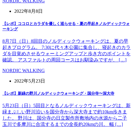
NORDIC WALKING
2022年8月8日
【レポ】ココロとカラダを優しく巡らせる・夏の早起きノルディックウォ
ーキング
8月7日（日）8回目のノルディックウォーキングは、夏の早
起きプログラム。 7:30に代々木公園に集合し、寝起きのカラ
ダを目覚めさせるウォーミングアップと歩き方のポイントを
確認。 アスファルトの周回コースはお馴染みですが、 […]
NORDIC WALKING
2022年5月23日
【レポ】新緑の野川ノルディックウォーキング・国分寺〜深大寺
5月23日（日）5回目となるノルディックウォーキングは、新
緑まぶしい野川沿いを国分寺から深大寺まで約10km歩きま
した。 野川は、国分寺の日立製作所敷地内の水源から二子
玉川で多摩川に合流するまでの全長約20kmの川。 幅 […]