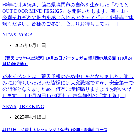
昨年に引き続き、徳島県鳴門市の自然を生かした「なると
OUT DOOR MIND FES2025」を開催いたします。海・山・
公園それぞれの魅力を感じられるアクティビティを是非ご体
験ください。皆様のご参加、心よりお待ちしてお […]
NEWS
,
YOGA
2025年9月11日
【荒天につき中止決定】10月25日 パークヨガ in 境川遊水地公園（10月24
日15:00更新）
※本イベントは、荒天予報のため中止をとなりました。楽し
みにお待ちいただいた皆様には大変恐縮ですが、安全第一で
の開催となりますため、何卒ご理解賜りますようお願いいた
します。（10月24日15:00更新） 毎年恒例の「境川遊 […]
NEWS
,
TREKKING
2025年4月18日
4月26日 弘法山トレッキング！弘法山公園・吾妻山コース