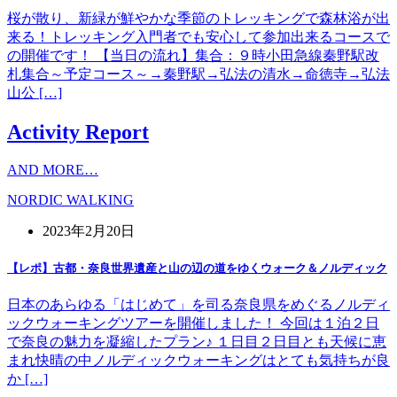
桜が散り、新緑が鮮やかな季節のトレッキングで森林浴が出
来る！トレッキング入門者でも安心して参加出来るコースで
の開催です！ 【当日の流れ】集合：９時小田急線秦野駅改
札集合～予定コース～→秦野駅→弘法の清水→命徳寺→弘法
山公 […]
Activity Report
AND MORE…
NORDIC WALKING
2023年2月20日
【レポ】古都・奈良世界遺産と山の辺の道をゆくウォーク＆ノルディック
日本のあらゆる「はじめて」を司る奈良県をめぐるノルディ
ックウォーキングツアーを開催しました！ 今回は１泊２日
で奈良の魅力を凝縮したプラン♪ １日目２日目とも天候に恵
まれ快晴の中ノルディックウォーキングはとても気持ちが良
か […]