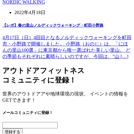
NORDIC WALKING
2022年4月18日
【レポ】春の里山ノルディックウォーキング・町田小野路
4月17日（日）4回目となるノルディックウォーキングを町田
市・小野路で開催しました。 小野路（おのじ）は、「にほ
んの里山100選」に東京都から唯一選ばれた美しい里山。 ど
の季節もそれぞれに素晴らしいのですが、今回は、”山 […]
アウトドアフィットネス
コミュニティに登録！
世界のアウトドアアや地球環境の現状、 イベントの情報を
GETできます！
メールコミュニティに登録！