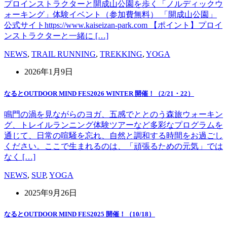
プロインストラクターと開成山公園を歩く「ノルディックウ
ォーキング」体験イベント（参加費無料） 「開成山公園」
公式サイトhttps://www.kaiseizan-park.com 【ポイント】プロイ
ンストラクターと一緒に […]
NEWS
,
TRAIL RUNNING
,
TREKKING
,
YOGA
2026年1月9日
なるとOUTDOOR MIND FES2026 WINTER 開催！（2/21・22）
鳴門の渦を見ながらのヨガ、五感でととのう森旅ウォーキン
グ、トレイルランニング体験ツアーなど多彩なプログラムを
通じて、日常の喧騒を忘れ、自然と調和する時間をお過ごし
ください。ここで生まれるのは、「頑張るための元気」では
なく […]
NEWS
,
SUP
,
YOGA
2025年9月26日
なるとOUTDOOR MIND FES2025 開催！（10/18）