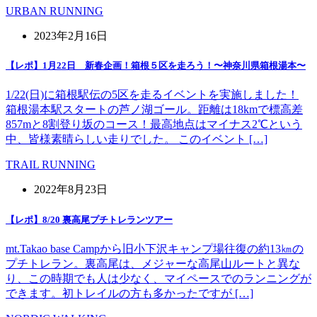
URBAN RUNNING
2023年2月16日
【レポ】1月22日 新春企画！箱根５区を走ろう！〜神奈川県箱根湯本〜
1/22(日)に箱根駅伝の5区を走るイベントを実施しました！
箱根湯本駅スタートの芦ノ湖ゴール。距離は18kmで標高差
857mと8割登り坂のコース！最高地点はマイナス2℃という
中、皆様素晴らしい走りでした。 このイベント […]
TRAIL RUNNING
2022年8月23日
【レポ】8/20 裏高尾プチトレランツアー
mt.Takao base Campから旧小下沢キャンプ場往復の約13㎞の
プチトレラン。裏高尾は、メジャーな高尾山ルートと異な
り、この時期でも人は少なく、マイペースでのランニングが
できます。初トレイルの方も多かったですが […]