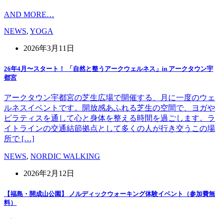
AND MORE…
NEWS
,
YOGA
2026年3月11日
26年4月〜スタート！ 「自然と整うアークウェルネス」in アークタウン宇
都宮
アークタウン宇都宮の芝生広場で開催する、月に一度のウェ
ルネスイベントです。開放感あふれる芝生の空間で、ヨガや
ピラティスを通して心と身体を整える時間を過ごします。ラ
イトラインの交通結節拠点として多くの人が行き交うこの場
所で […]
NEWS
,
NORDIC WALKING
2026年2月12日
【福島・開成山公園】 ノルディックウォーキング体験イベント（参加費無
料）