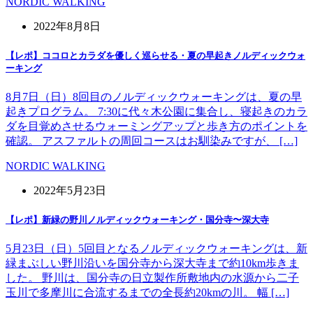
NORDIC WALKING
2022年8月8日
【レポ】ココロとカラダを優しく巡らせる・夏の早起きノルディックウォ
ーキング
8月7日（日）8回目のノルディックウォーキングは、夏の早
起きプログラム。 7:30に代々木公園に集合し、寝起きのカラ
ダを目覚めさせるウォーミングアップと歩き方のポイントを
確認。 アスファルトの周回コースはお馴染みですが、 […]
NORDIC WALKING
2022年5月23日
【レポ】新緑の野川ノルディックウォーキング・国分寺〜深大寺
5月23日（日）5回目となるノルディックウォーキングは、新
緑まぶしい野川沿いを国分寺から深大寺まで約10km歩きま
した。 野川は、国分寺の日立製作所敷地内の水源から二子
玉川で多摩川に合流するまでの全長約20kmの川。 幅 […]