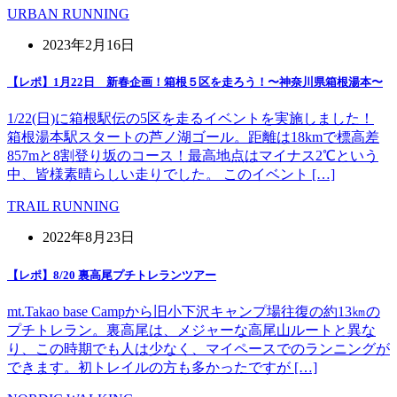
URBAN RUNNING
2023年2月16日
【レポ】1月22日 新春企画！箱根５区を走ろう！〜神奈川県箱根湯本〜
1/22(日)に箱根駅伝の5区を走るイベントを実施しました！
箱根湯本駅スタートの芦ノ湖ゴール。距離は18kmで標高差
857mと8割登り坂のコース！最高地点はマイナス2℃という
中、皆様素晴らしい走りでした。 このイベント […]
TRAIL RUNNING
2022年8月23日
【レポ】8/20 裏高尾プチトレランツアー
mt.Takao base Campから旧小下沢キャンプ場往復の約13㎞の
プチトレラン。裏高尾は、メジャーな高尾山ルートと異な
り、この時期でも人は少なく、マイペースでのランニングが
できます。初トレイルの方も多かったですが […]