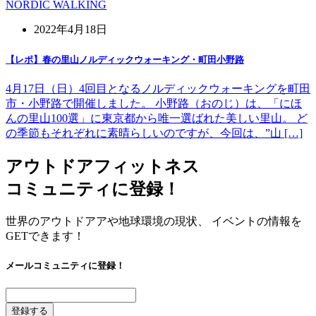
NORDIC WALKING
2022年4月18日
【レポ】春の里山ノルディックウォーキング・町田小野路
4月17日（日）4回目となるノルディックウォーキングを町田
市・小野路で開催しました。 小野路（おのじ）は、「にほ
んの里山100選」に東京都から唯一選ばれた美しい里山。 ど
の季節もそれぞれに素晴らしいのですが、今回は、”山 […]
アウトドアフィットネス
コミュニティに登録！
世界のアウトドアアや地球環境の現状、 イベントの情報を
GETできます！
メールコミュニティに登録！