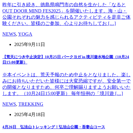
昨年に引き続き、徳島県鳴門市の自然を生かした「なると
OUT DOOR MIND FES2025」を開催いたします。海・山・
公園それぞれの魅力を感じられるアクティビティを是非ご体
験ください。皆様のご参加、心よりお待ちしてお […]
NEWS
,
YOGA
2025年9月11日
【荒天につき中止決定】10月25日 パークヨガ in 境川遊水地公園（10月24
日15:00更新）
※本イベントは、荒天予報のため中止をとなりました。楽し
みにお待ちいただいた皆様には大変恐縮ですが、安全第一で
の開催となりますため、何卒ご理解賜りますようお願いいた
します。（10月24日15:00更新） 毎年恒例の「境川遊 […]
NEWS
,
TREKKING
2025年4月18日
4月26日 弘法山トレッキング！弘法山公園・吾妻山コース