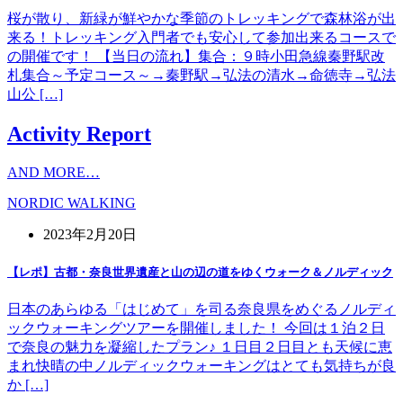
桜が散り、新緑が鮮やかな季節のトレッキングで森林浴が出
来る！トレッキング入門者でも安心して参加出来るコースで
の開催です！ 【当日の流れ】集合：９時小田急線秦野駅改
札集合～予定コース～→秦野駅→弘法の清水→命徳寺→弘法
山公 […]
Activity Report
AND MORE…
NORDIC WALKING
2023年2月20日
【レポ】古都・奈良世界遺産と山の辺の道をゆくウォーク＆ノルディック
日本のあらゆる「はじめて」を司る奈良県をめぐるノルディ
ックウォーキングツアーを開催しました！ 今回は１泊２日
で奈良の魅力を凝縮したプラン♪ １日目２日目とも天候に恵
まれ快晴の中ノルディックウォーキングはとても気持ちが良
か […]