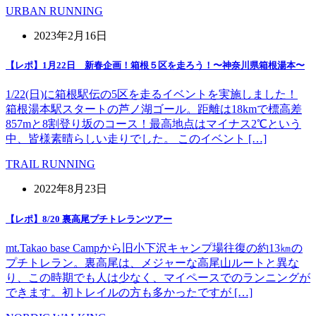
URBAN RUNNING
2023年2月16日
【レポ】1月22日 新春企画！箱根５区を走ろう！〜神奈川県箱根湯本〜
1/22(日)に箱根駅伝の5区を走るイベントを実施しました！
箱根湯本駅スタートの芦ノ湖ゴール。距離は18kmで標高差
857mと8割登り坂のコース！最高地点はマイナス2℃という
中、皆様素晴らしい走りでした。 このイベント […]
TRAIL RUNNING
2022年8月23日
【レポ】8/20 裏高尾プチトレランツアー
mt.Takao base Campから旧小下沢キャンプ場往復の約13㎞の
プチトレラン。裏高尾は、メジャーな高尾山ルートと異な
り、この時期でも人は少なく、マイペースでのランニングが
できます。初トレイルの方も多かったですが […]