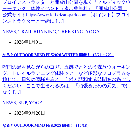
プロインストラクターと開成山公園を歩く「ノルディックウ
ォーキング」体験イベント（参加費無料） 「開成山公園」
公式サイトhttps://www.kaiseizan-park.com 【ポイント】プロイ
ンストラクターと一緒に […]
NEWS
,
TRAIL RUNNING
,
TREKKING
,
YOGA
2026年1月9日
なるとOUTDOOR MIND FES2026 WINTER 開催！（2/21・22）
鳴門の渦を見ながらのヨガ、五感でととのう森旅ウォーキン
グ、トレイルランニング体験ツアーなど多彩なプログラムを
通じて、日常の喧騒を忘れ、自然と調和する時間をお過ごし
ください。ここで生まれるのは、「頑張るための元気」では
なく […]
NEWS
,
SUP
,
YOGA
2025年9月26日
なるとOUTDOOR MIND FES2025 開催！（10/18）