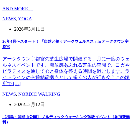
AND MORE…
NEWS
,
YOGA
2026年3月11日
26年4月〜スタート！ 「自然と整うアークウェルネス」in アークタウン宇
都宮
アークタウン宇都宮の芝生広場で開催する、月に一度のウェ
ルネスイベントです。開放感あふれる芝生の空間で、ヨガや
ピラティスを通して心と身体を整える時間を過ごします。ラ
イトラインの交通結節拠点として多くの人が行き交うこの場
所で […]
NEWS
,
NORDIC WALKING
2026年2月12日
【福島・開成山公園】 ノルディックウォーキング体験イベント（参加費無
料）