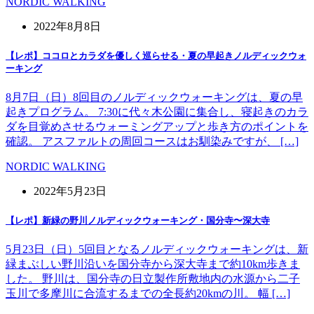
NORDIC WALKING
2022年8月8日
【レポ】ココロとカラダを優しく巡らせる・夏の早起きノルディックウォ
ーキング
8月7日（日）8回目のノルディックウォーキングは、夏の早
起きプログラム。 7:30に代々木公園に集合し、寝起きのカラ
ダを目覚めさせるウォーミングアップと歩き方のポイントを
確認。 アスファルトの周回コースはお馴染みですが、 […]
NORDIC WALKING
2022年5月23日
【レポ】新緑の野川ノルディックウォーキング・国分寺〜深大寺
5月23日（日）5回目となるノルディックウォーキングは、新
緑まぶしい野川沿いを国分寺から深大寺まで約10km歩きま
した。 野川は、国分寺の日立製作所敷地内の水源から二子
玉川で多摩川に合流するまでの全長約20kmの川。 幅 […]