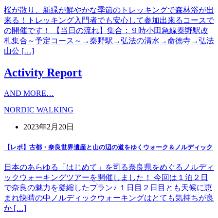
桜が散り、新緑が鮮やかな季節のトレッキングで森林浴が出
来る！トレッキング入門者でも安心して参加出来るコースで
の開催です！ 【当日の流れ】集合：９時小田急線秦野駅改
札集合～予定コース～→秦野駅→弘法の清水→命徳寺→弘法
山公 […]
Activity Report
AND MORE…
NORDIC WALKING
2023年2月20日
【レポ】古都・奈良世界遺産と山の辺の道をゆくウォーク＆ノルディック
日本のあらゆる「はじめて」を司る奈良県をめぐるノルディ
ックウォーキングツアーを開催しました！ 今回は１泊２日
で奈良の魅力を凝縮したプラン♪ １日目２日目とも天候に恵
まれ快晴の中ノルディックウォーキングはとても気持ちが良
か […]