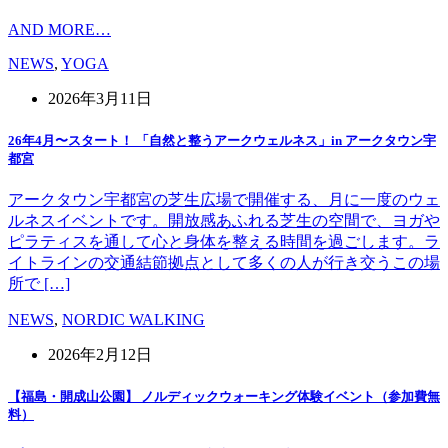
AND MORE…
NEWS
,
YOGA
2026年3月11日
26年4月〜スタート！ 「自然と整うアークウェルネス」in アークタウン宇
都宮
アークタウン宇都宮の芝生広場で開催する、月に一度のウェ
ルネスイベントです。開放感あふれる芝生の空間で、ヨガや
ピラティスを通して心と身体を整える時間を過ごします。ラ
イトラインの交通結節拠点として多くの人が行き交うこの場
所で […]
NEWS
,
NORDIC WALKING
2026年2月12日
【福島・開成山公園】 ノルディックウォーキング体験イベント（参加費無
料）