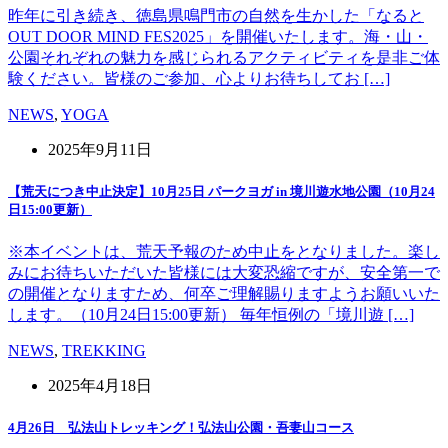
昨年に引き続き、徳島県鳴門市の自然を生かした「なると
OUT DOOR MIND FES2025」を開催いたします。海・山・
公園それぞれの魅力を感じられるアクティビティを是非ご体
験ください。皆様のご参加、心よりお待ちしてお […]
NEWS
,
YOGA
2025年9月11日
【荒天につき中止決定】10月25日 パークヨガ in 境川遊水地公園（10月24
日15:00更新）
※本イベントは、荒天予報のため中止をとなりました。楽し
みにお待ちいただいた皆様には大変恐縮ですが、安全第一で
の開催となりますため、何卒ご理解賜りますようお願いいた
します。（10月24日15:00更新） 毎年恒例の「境川遊 […]
NEWS
,
TREKKING
2025年4月18日
4月26日 弘法山トレッキング！弘法山公園・吾妻山コース