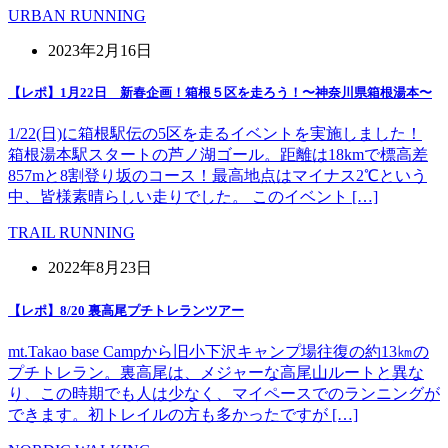
URBAN RUNNING
2023年2月16日
【レポ】1月22日 新春企画！箱根５区を走ろう！〜神奈川県箱根湯本〜
1/22(日)に箱根駅伝の5区を走るイベントを実施しました！
箱根湯本駅スタートの芦ノ湖ゴール。距離は18kmで標高差
857mと8割登り坂のコース！最高地点はマイナス2℃という
中、皆様素晴らしい走りでした。 このイベント […]
TRAIL RUNNING
2022年8月23日
【レポ】8/20 裏高尾プチトレランツアー
mt.Takao base Campから旧小下沢キャンプ場往復の約13㎞の
プチトレラン。裏高尾は、メジャーな高尾山ルートと異な
り、この時期でも人は少なく、マイペースでのランニングが
できます。初トレイルの方も多かったですが […]