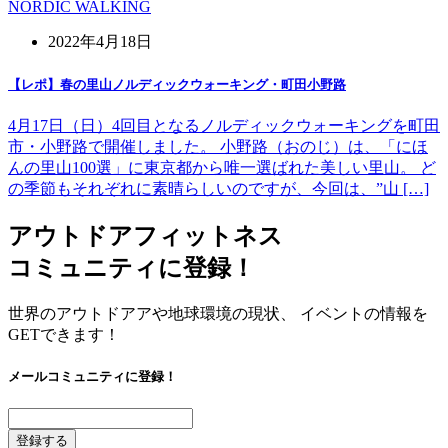
NORDIC WALKING
2022年4月18日
【レポ】春の里山ノルディックウォーキング・町田小野路
4月17日（日）4回目となるノルディックウォーキングを町田
市・小野路で開催しました。 小野路（おのじ）は、「にほ
んの里山100選」に東京都から唯一選ばれた美しい里山。 ど
の季節もそれぞれに素晴らしいのですが、今回は、”山 […]
アウトドアフィットネス
コミュニティに登録！
世界のアウトドアアや地球環境の現状、 イベントの情報を
GETできます！
メールコミュニティに登録！