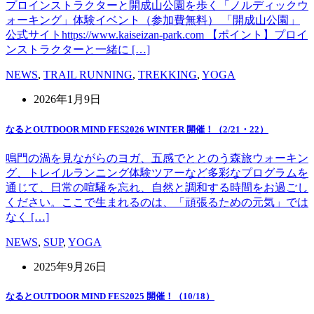
プロインストラクターと開成山公園を歩く「ノルディックウ
ォーキング」体験イベント（参加費無料） 「開成山公園」
公式サイトhttps://www.kaiseizan-park.com 【ポイント】プロイ
ンストラクターと一緒に […]
NEWS
,
TRAIL RUNNING
,
TREKKING
,
YOGA
2026年1月9日
なるとOUTDOOR MIND FES2026 WINTER 開催！（2/21・22）
鳴門の渦を見ながらのヨガ、五感でととのう森旅ウォーキン
グ、トレイルランニング体験ツアーなど多彩なプログラムを
通じて、日常の喧騒を忘れ、自然と調和する時間をお過ごし
ください。ここで生まれるのは、「頑張るための元気」では
なく […]
NEWS
,
SUP
,
YOGA
2025年9月26日
なるとOUTDOOR MIND FES2025 開催！（10/18）