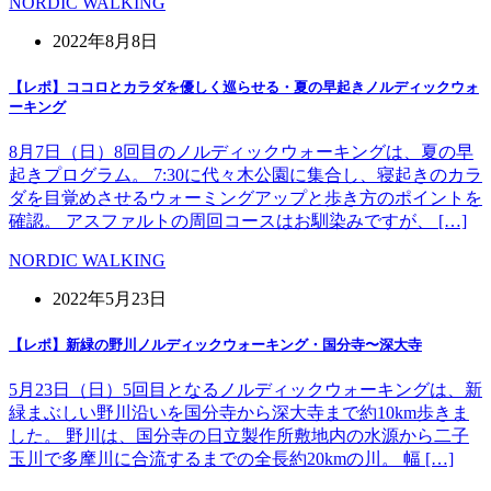
NORDIC WALKING
2022年8月8日
【レポ】ココロとカラダを優しく巡らせる・夏の早起きノルディックウォ
ーキング
8月7日（日）8回目のノルディックウォーキングは、夏の早
起きプログラム。 7:30に代々木公園に集合し、寝起きのカラ
ダを目覚めさせるウォーミングアップと歩き方のポイントを
確認。 アスファルトの周回コースはお馴染みですが、 […]
NORDIC WALKING
2022年5月23日
【レポ】新緑の野川ノルディックウォーキング・国分寺〜深大寺
5月23日（日）5回目となるノルディックウォーキングは、新
緑まぶしい野川沿いを国分寺から深大寺まで約10km歩きま
した。 野川は、国分寺の日立製作所敷地内の水源から二子
玉川で多摩川に合流するまでの全長約20kmの川。 幅 […]