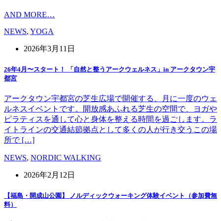
AND MORE…
NEWS
,
YOGA
2026年3月11日
26年4月〜スタート！ 「自然と整うアークウェルネス」in アークタウン宇
都宮
アークタウン宇都宮の芝生広場で開催する、月に一度のウェ
ルネスイベントです。開放感あふれる芝生の空間で、ヨガや
ピラティスを通して心と身体を整える時間を過ごします。ラ
イトラインの交通結節拠点として多くの人が行き交うこの場
所で […]
NEWS
,
NORDIC WALKING
2026年2月12日
【福島・開成山公園】 ノルディックウォーキング体験イベント（参加費無
料）