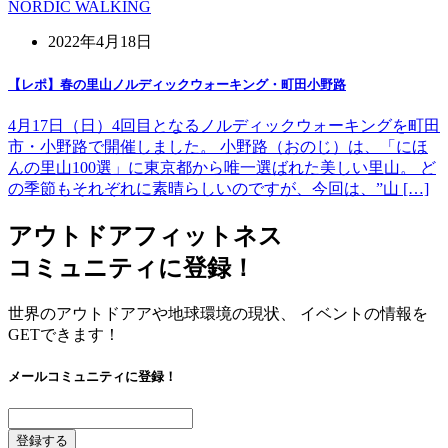
NORDIC WALKING
2022年4月18日
【レポ】春の里山ノルディックウォーキング・町田小野路
4月17日（日）4回目となるノルディックウォーキングを町田
市・小野路で開催しました。 小野路（おのじ）は、「にほ
んの里山100選」に東京都から唯一選ばれた美しい里山。 ど
の季節もそれぞれに素晴らしいのですが、今回は、”山 […]
アウトドアフィットネス
コミュニティに登録！
世界のアウトドアアや地球環境の現状、 イベントの情報を
GETできます！
メールコミュニティに登録！