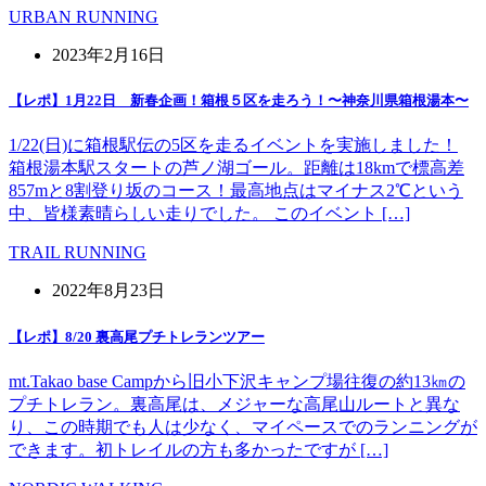
URBAN RUNNING
2023年2月16日
【レポ】1月22日 新春企画！箱根５区を走ろう！〜神奈川県箱根湯本〜
1/22(日)に箱根駅伝の5区を走るイベントを実施しました！
箱根湯本駅スタートの芦ノ湖ゴール。距離は18kmで標高差
857mと8割登り坂のコース！最高地点はマイナス2℃という
中、皆様素晴らしい走りでした。 このイベント […]
TRAIL RUNNING
2022年8月23日
【レポ】8/20 裏高尾プチトレランツアー
mt.Takao base Campから旧小下沢キャンプ場往復の約13㎞の
プチトレラン。裏高尾は、メジャーな高尾山ルートと異な
り、この時期でも人は少なく、マイペースでのランニングが
できます。初トレイルの方も多かったですが […]