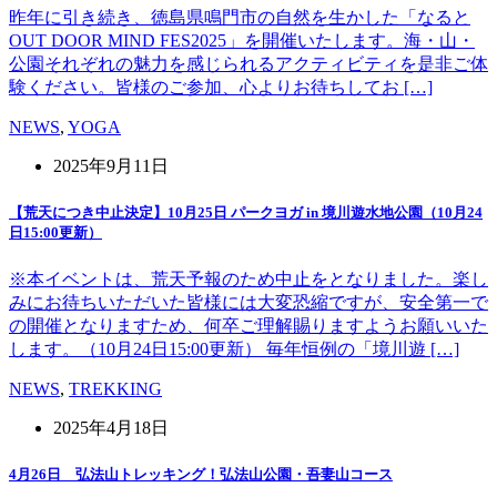
昨年に引き続き、徳島県鳴門市の自然を生かした「なると
OUT DOOR MIND FES2025」を開催いたします。海・山・
公園それぞれの魅力を感じられるアクティビティを是非ご体
験ください。皆様のご参加、心よりお待ちしてお […]
NEWS
,
YOGA
2025年9月11日
【荒天につき中止決定】10月25日 パークヨガ in 境川遊水地公園（10月24
日15:00更新）
※本イベントは、荒天予報のため中止をとなりました。楽し
みにお待ちいただいた皆様には大変恐縮ですが、安全第一で
の開催となりますため、何卒ご理解賜りますようお願いいた
します。（10月24日15:00更新） 毎年恒例の「境川遊 […]
NEWS
,
TREKKING
2025年4月18日
4月26日 弘法山トレッキング！弘法山公園・吾妻山コース