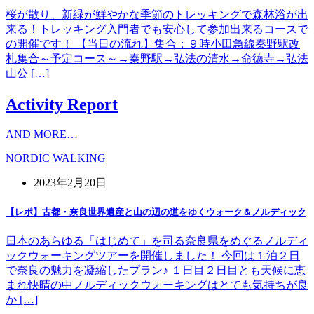
桜が散り、新緑が鮮やかな季節のトレッキングで森林浴が出
来る！トレッキング入門者でも安心して参加出来るコースで
の開催です！ 【当日の流れ】集合：９時小田急線秦野駅改
札集合～予定コース～→秦野駅→弘法の清水→命徳寺→弘法
山公 […]
Activity Report
AND MORE…
NORDIC WALKING
2023年2月20日
【レポ】古都・奈良世界遺産と山の辺の道をゆくウォーク＆ノルディック
日本のあらゆる「はじめて」を司る奈良県をめぐるノルディ
ックウォーキングツアーを開催しました！ 今回は１泊２日
で奈良の魅力を凝縮したプラン♪ １日目２日目とも天候に恵
まれ快晴の中ノルディックウォーキングはとても気持ちが良
か […]