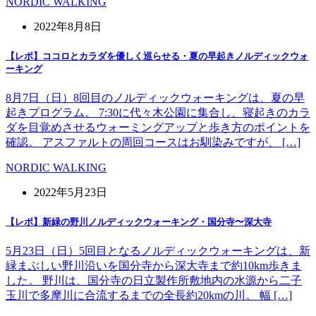
NORDIC WALKING
2022年8月8日
【レポ】ココロとカラダを優しく巡らせる・夏の早起きノルディックウォ
ーキング
8月7日（日）8回目のノルディックウォーキングは、夏の早
起きプログラム。 7:30に代々木公園に集合し、寝起きのカラ
ダを目覚めさせるウォーミングアップと歩き方のポイントを
確認。 アスファルトの周回コースはお馴染みですが、 […]
NORDIC WALKING
2022年5月23日
【レポ】新緑の野川ノルディックウォーキング・国分寺〜深大寺
5月23日（日）5回目となるノルディックウォーキングは、新
緑まぶしい野川沿いを国分寺から深大寺まで約10km歩きま
した。 野川は、国分寺の日立製作所敷地内の水源から二子
玉川で多摩川に合流するまでの全長約20kmの川。 幅 […]