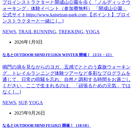
プロインストラクターと開成山公園を歩く「ノルディックウ
ォーキング」体験イベント（参加費無料） 「開成山公園」
公式サイトhttps://www.kaiseizan-park.com 【ポイント】プロイ
ンストラクターと一緒に […]
NEWS
,
TRAIL RUNNING
,
TREKKING
,
YOGA
2026年1月9日
なるとOUTDOOR MIND FES2026 WINTER 開催！（2/21・22）
鳴門の渦を見ながらのヨガ、五感でととのう森旅ウォーキン
グ、トレイルランニング体験ツアーなど多彩なプログラムを
通じて、日常の喧騒を忘れ、自然と調和する時間をお過ごし
ください。ここで生まれるのは、「頑張るための元気」では
なく […]
NEWS
,
SUP
,
YOGA
2025年9月26日
なるとOUTDOOR MIND FES2025 開催！（10/18）