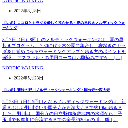
NORDIC WALKING
2022年8月8日
【レポ】ココロとカラダを優しく巡らせる・夏の早起きノルディックウォ
ーキング
8月7日（日）8回目のノルディックウォーキングは、夏の早
起きプログラム。 7:30に代々木公園に集合し、寝起きのカラ
ダを目覚めさせるウォーミングアップと歩き方のポイントを
確認。 アスファルトの周回コースはお馴染みですが、 […]
NORDIC WALKING
2022年5月23日
【レポ】新緑の野川ノルディックウォーキング・国分寺〜深大寺
5月23日（日）5回目となるノルディックウォーキングは、新
緑まぶしい野川沿いを国分寺から深大寺まで約10km歩きま
した。 野川は、国分寺の日立製作所敷地内の水源から二子
玉川で多摩川に合流するまでの全長約20kmの川。 幅 […]