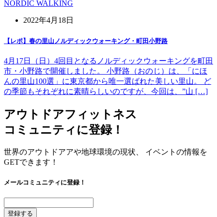
NORDIC WALKING
2022年4月18日
【レポ】春の里山ノルディックウォーキング・町田小野路
4月17日（日）4回目となるノルディックウォーキングを町田
市・小野路で開催しました。 小野路（おのじ）は、「にほ
んの里山100選」に東京都から唯一選ばれた美しい里山。 ど
の季節もそれぞれに素晴らしいのですが、今回は、”山 […]
アウトドアフィットネス
コミュニティに登録！
世界のアウトドアアや地球環境の現状、 イベントの情報を
GETできます！
メールコミュニティに登録！