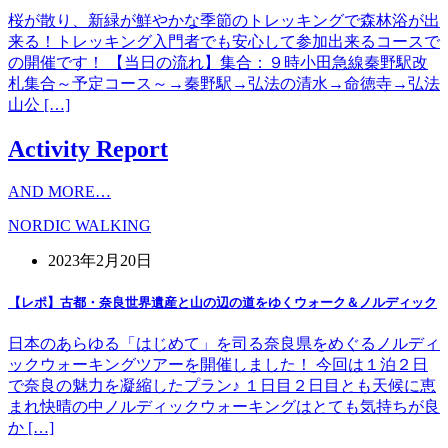
桜が散り、新緑が鮮やかな季節のトレッキングで森林浴が出
来る！トレッキング入門者でも安心して参加出来るコースで
の開催です！ 【当日の流れ】集合：９時小田急線秦野駅改
札集合～予定コース～→秦野駅→弘法の清水→命徳寺→弘法
山公 […]
Activity Report
AND MORE…
NORDIC WALKING
2023年2月20日
【レポ】古都・奈良世界遺産と山の辺の道をゆくウォーク＆ノルディック
日本のあらゆる「はじめて」を司る奈良県をめぐるノルディ
ックウォーキングツアーを開催しました！ 今回は１泊２日
で奈良の魅力を凝縮したプラン♪ １日目２日目とも天候に恵
まれ快晴の中ノルディックウォーキングはとても気持ちが良
か […]