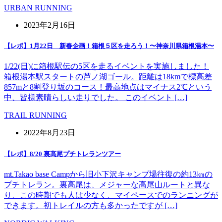
URBAN RUNNING
2023年2月16日
【レポ】1月22日 新春企画！箱根５区を走ろう！〜神奈川県箱根湯本〜
1/22(日)に箱根駅伝の5区を走るイベントを実施しました！
箱根湯本駅スタートの芦ノ湖ゴール。距離は18kmで標高差
857mと8割登り坂のコース！最高地点はマイナス2℃という
中、皆様素晴らしい走りでした。 このイベント […]
TRAIL RUNNING
2022年8月23日
【レポ】8/20 裏高尾プチトレランツアー
mt.Takao base Campから旧小下沢キャンプ場往復の約13㎞の
プチトレラン。裏高尾は、メジャーな高尾山ルートと異な
り、この時期でも人は少なく、マイペースでのランニングが
できます。初トレイルの方も多かったですが […]