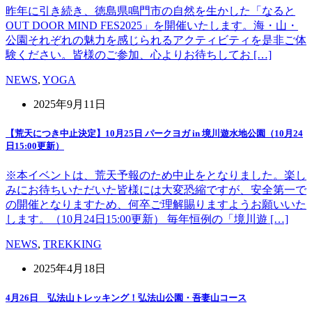
昨年に引き続き、徳島県鳴門市の自然を生かした「なると
OUT DOOR MIND FES2025」を開催いたします。海・山・
公園それぞれの魅力を感じられるアクティビティを是非ご体
験ください。皆様のご参加、心よりお待ちしてお […]
NEWS
,
YOGA
2025年9月11日
【荒天につき中止決定】10月25日 パークヨガ in 境川遊水地公園（10月24
日15:00更新）
※本イベントは、荒天予報のため中止をとなりました。楽し
みにお待ちいただいた皆様には大変恐縮ですが、安全第一で
の開催となりますため、何卒ご理解賜りますようお願いいた
します。（10月24日15:00更新） 毎年恒例の「境川遊 […]
NEWS
,
TREKKING
2025年4月18日
4月26日 弘法山トレッキング！弘法山公園・吾妻山コース