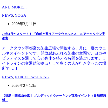
AND MORE…
NEWS
,
YOGA
2026年3月11日
26年4月〜スタート！ 「自然と整うアークウェルネス」in アークタウン宇
都宮
アークタウン宇都宮の芝生広場で開催する、月に一度のウェ
ルネスイベントです。開放感あふれる芝生の空間で、ヨガや
ピラティスを通して心と身体を整える時間を過ごします。ラ
イトラインの交通結節拠点として多くの人が行き交うこの場
所で […]
NEWS
,
NORDIC WALKING
2026年2月12日
【福島・開成山公園】 ノルディックウォーキング体験イベント（参加費無
料）