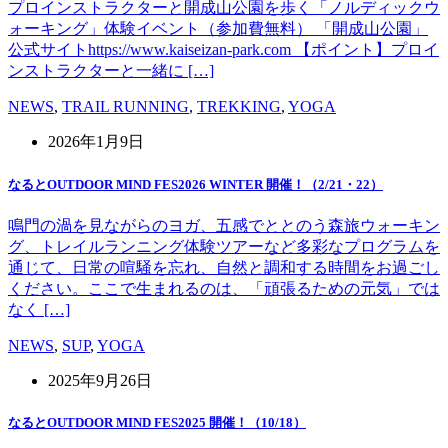
プロインストラクターと開成山公園を歩く「ノルディックウ
ォーキング」体験イベント（参加費無料） 「開成山公園」
公式サイトhttps://www.kaiseizan-park.com 【ポイント】プロイ
ンストラクターと一緒に […]
NEWS
,
TRAIL RUNNING
,
TREKKING
,
YOGA
2026年1月9日
なるとOUTDOOR MIND FES2026 WINTER 開催！（2/21・22）
鳴門の渦を見ながらのヨガ、五感でととのう森旅ウォーキン
グ、トレイルランニング体験ツアーなど多彩なプログラムを
通じて、日常の喧騒を忘れ、自然と調和する時間をお過ごし
ください。ここで生まれるのは、「頑張るための元気」では
なく […]
NEWS
,
SUP
,
YOGA
2025年9月26日
なるとOUTDOOR MIND FES2025 開催！（10/18）