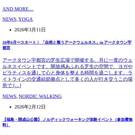
AND MORE…
NEWS
,
YOGA
2026年3月11日
26年4月〜スタート！ 「自然と整うアークウェルネス」in アークタウン宇
都宮
アークタウン宇都宮の芝生広場で開催する、月に一度のウェ
ルネスイベントです。開放感あふれる芝生の空間で、ヨガや
ピラティスを通して心と身体を整える時間を過ごします。ラ
イトラインの交通結節拠点として多くの人が行き交うこの場
所で […]
NEWS
,
NORDIC WALKING
2026年2月12日
【福島・開成山公園】 ノルディックウォーキング体験イベント（参加費無
料）