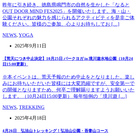
昨年に引き続き、徳島県鳴門市の自然を生かした「なると
OUT DOOR MIND FES2025」を開催いたします。海・山・
公園それぞれの魅力を感じられるアクティビティを是非ご体
験ください。皆様のご参加、心よりお待ちしてお […]
NEWS
,
YOGA
2025年9月11日
【荒天につき中止決定】10月25日 パークヨガ in 境川遊水地公園（10月24
日15:00更新）
※本イベントは、荒天予報のため中止をとなりました。楽し
みにお待ちいただいた皆様には大変恐縮ですが、安全第一で
の開催となりますため、何卒ご理解賜りますようお願いいた
します。（10月24日15:00更新） 毎年恒例の「境川遊 […]
NEWS
,
TREKKING
2025年4月18日
4月26日 弘法山トレッキング！弘法山公園・吾妻山コース