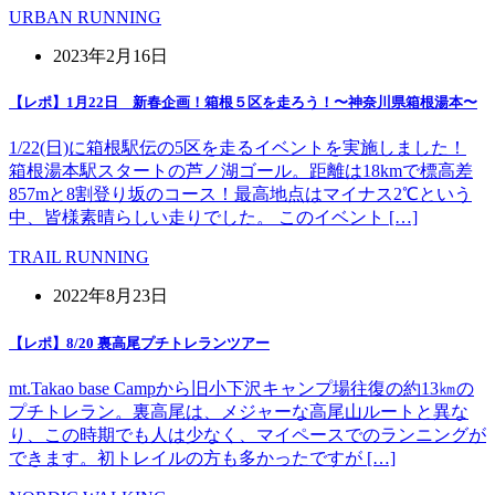
URBAN RUNNING
2023年2月16日
【レポ】1月22日 新春企画！箱根５区を走ろう！〜神奈川県箱根湯本〜
1/22(日)に箱根駅伝の5区を走るイベントを実施しました！
箱根湯本駅スタートの芦ノ湖ゴール。距離は18kmで標高差
857mと8割登り坂のコース！最高地点はマイナス2℃という
中、皆様素晴らしい走りでした。 このイベント […]
TRAIL RUNNING
2022年8月23日
【レポ】8/20 裏高尾プチトレランツアー
mt.Takao base Campから旧小下沢キャンプ場往復の約13㎞の
プチトレラン。裏高尾は、メジャーな高尾山ルートと異な
り、この時期でも人は少なく、マイペースでのランニングが
できます。初トレイルの方も多かったですが […]