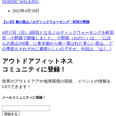
NORDIC WALKING
2022年4月18日
【レポ】春の里山ノルディックウォーキング・町田小野路
4月17日（日）4回目となるノルディックウォーキングを町田
市・小野路で開催しました。 小野路（おのじ）は、「にほ
んの里山100選」に東京都から唯一選ばれた美しい里山。 ど
の季節もそれぞれに素晴らしいのですが、今回は、”山 […]
アウトドアフィットネス
コミュニティに登録！
世界のアウトドアアや地球環境の現状、 イベントの情報を
GETできます！
メールコミュニティに登録！