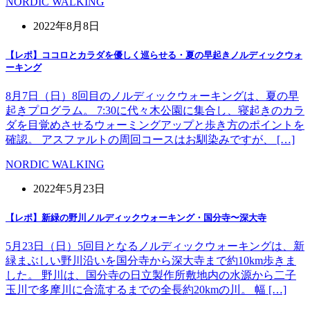
NORDIC WALKING
2022年8月8日
【レポ】ココロとカラダを優しく巡らせる・夏の早起きノルディックウォ
ーキング
8月7日（日）8回目のノルディックウォーキングは、夏の早
起きプログラム。 7:30に代々木公園に集合し、寝起きのカラ
ダを目覚めさせるウォーミングアップと歩き方のポイントを
確認。 アスファルトの周回コースはお馴染みですが、 […]
NORDIC WALKING
2022年5月23日
【レポ】新緑の野川ノルディックウォーキング・国分寺〜深大寺
5月23日（日）5回目となるノルディックウォーキングは、新
緑まぶしい野川沿いを国分寺から深大寺まで約10km歩きま
した。 野川は、国分寺の日立製作所敷地内の水源から二子
玉川で多摩川に合流するまでの全長約20kmの川。 幅 […]