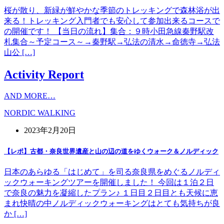
桜が散り、新緑が鮮やかな季節のトレッキングで森林浴が出
来る！トレッキング入門者でも安心して参加出来るコースで
の開催です！ 【当日の流れ】集合：９時小田急線秦野駅改
札集合～予定コース～→秦野駅→弘法の清水→命徳寺→弘法
山公 […]
Activity Report
AND MORE…
NORDIC WALKING
2023年2月20日
【レポ】古都・奈良世界遺産と山の辺の道をゆくウォーク＆ノルディック
日本のあらゆる「はじめて」を司る奈良県をめぐるノルディ
ックウォーキングツアーを開催しました！ 今回は１泊２日
で奈良の魅力を凝縮したプラン♪ １日目２日目とも天候に恵
まれ快晴の中ノルディックウォーキングはとても気持ちが良
か […]