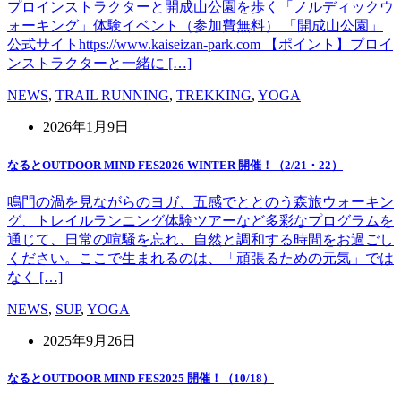
プロインストラクターと開成山公園を歩く「ノルディックウ
ォーキング」体験イベント（参加費無料） 「開成山公園」
公式サイトhttps://www.kaiseizan-park.com 【ポイント】プロイ
ンストラクターと一緒に […]
NEWS
,
TRAIL RUNNING
,
TREKKING
,
YOGA
2026年1月9日
なるとOUTDOOR MIND FES2026 WINTER 開催！（2/21・22）
鳴門の渦を見ながらのヨガ、五感でととのう森旅ウォーキン
グ、トレイルランニング体験ツアーなど多彩なプログラムを
通じて、日常の喧騒を忘れ、自然と調和する時間をお過ごし
ください。ここで生まれるのは、「頑張るための元気」では
なく […]
NEWS
,
SUP
,
YOGA
2025年9月26日
なるとOUTDOOR MIND FES2025 開催！（10/18）