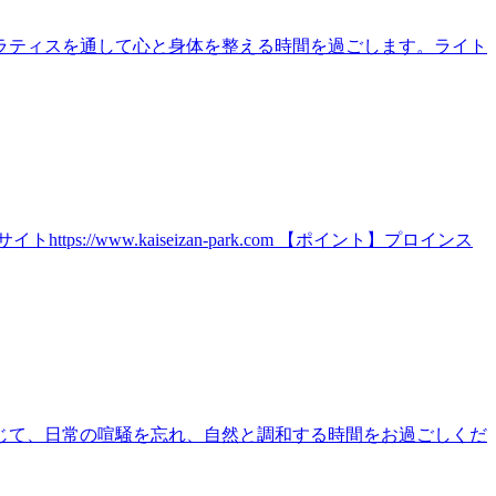
ラティスを通して心と身体を整える時間を過ごします。ライト
ww.kaiseizan-park.com 【ポイント】プロインス
じて、日常の喧騒を忘れ、自然と調和する時間をお過ごしくだ