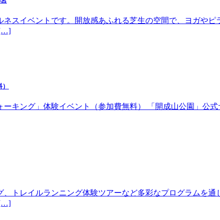
都宮
ルネスイベントです。開放感あふれる芝生の空間で、ヨガやピ
…]
料）
体験イベント（参加費無料） 「開成山公園」公式サイトhttps://w
グ、トレイルランニング体験ツアーなど多彩なプログラムを通
…]