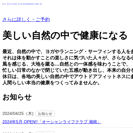
有機野菜つくり
さらに詳しく・ご予約
美しい⾃然の中で健康になる
最近、⾃然の中で、ヨガやランニング・サーフィンする⼈を
それは体を動かすことの楽しさに気づいた⼈々が、さらなる
⾵を感じる、⼤地を蹴る…⾃然との⼀体感を味わうことで、
忙しい⽇常のなかで閉じていた五感が動き出し、本来の⾃分
休⽇は、各地の美しい⾃然の中でアウトドアフィットネスに
⼈間らしい本当の健康をつくってみませんか。
お知らせ
2024/04/25（木)
お知らせ
2024年5月 OPEN!!「オーシャンライフクラブ 湘南」