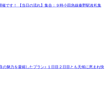
催です！ 【当日の流れ】集合：９時小田急線秦野駅改札集
良の魅力を凝縮したプラン♪ １日目２日目とも天候に恵まれ快