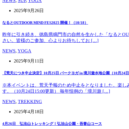
NEWS
,
SUP
,
YOGA
2025年9月26日
なるとOUTDOOR MIND FES2025 開催！（10/18）
昨年に引き続き、徳島県鳴門市の自然を生かした「なるとOUT 
さい。皆様のご参加、心よりお待ちしてお […]
NEWS
,
YOGA
2025年9月11日
【荒天につき中止決定】10月25日 パークヨガ in 境川遊水地公園（10月24日1
※本イベントは、荒天予報のため中止をとなりました。楽し
す。（10月24日15:00更新） 毎年恒例の「境川遊 […]
NEWS
,
TREKKING
2025年4月18日
4月26日 弘法山トレッキング！弘法山公園・吾妻山コース