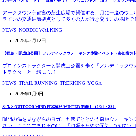
26年4月〜スタート！ 「自然と整うアークウェルネス」in アークタウン宇
アークタウン宇都宮の芝生広場で開催する、月に一度のウェ
ラインの交通結節拠点として多くの人が行き交うこの場所で [
NEWS
,
NORDIC WALKING
2026年2月12日
【福島・開成山公園】 ノルディックウォーキング体験イベント（参加費無
プロインストラクターと開成山公園を歩く「ノルディックウォーキング」
トラクターと一緒に […]
NEWS
,
TRAIL RUNNING
,
TREKKING
,
YOGA
2026年1月9日
なるとOUTDOOR MIND FES2026 WINTER 開催！（2/21・22）
鳴門の渦を見ながらのヨガ、五感でととのう森旅ウォーキン
さい。ここで生まれるのは、「頑張るための元気」ではなく [