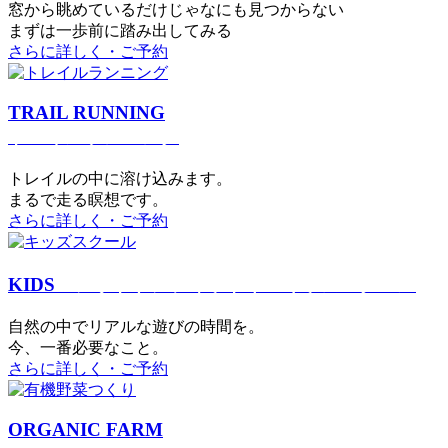
窓から眺めているだけじゃなにも見つからない
まずは一歩前に踏み出してみる
さらに詳しく・ご予約
TRAIL RUNNING
トレイルランニング
トレイルの中に溶け込みます。
まるで⾛る瞑想です。
さらに詳しく・ご予約
KIDS
アウトドアフィットネス
キッズスクール
⾃然の中でリアルな遊びの時間を。
今、⼀番必要なこと。
さらに詳しく・ご予約
ORGANIC FARM