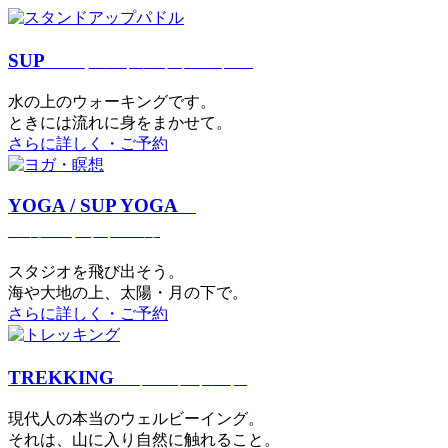
SUP
スタンドアップパドル
⽔の上のウォーキングです。
ときには流れに身をまかせて。
さらに詳しく・ご予約
YOGA / SUP YOGA
ヨガ・サップヨガ
スタジオを⾶び出そう。
海や大地の上、太陽・⽉の下で。
さらに詳しく・ご予約
TREKKING
トレッキング
現代⼈の本当のウェルビーイング。
それは、⼭に⼊り⾃然に触れること。