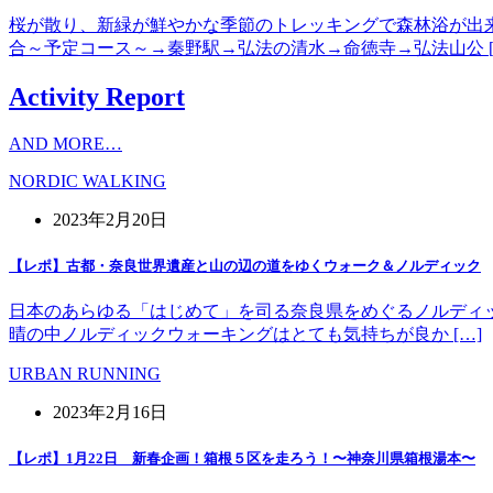
桜が散り、新緑が鮮やかな季節のトレッキングで森林浴が出
合～予定コース～→秦野駅→弘法の清水→命徳寺→弘法山公 [
Activity Report
AND MORE…
NORDIC WALKING
2023年2月20日
【レポ】古都・奈良世界遺産と山の辺の道をゆくウォーク＆ノルディック
日本のあらゆる「はじめて」を司る奈良県をめぐるノルディッ
晴の中ノルディックウォーキングはとても気持ちが良か […]
URBAN RUNNING
2023年2月16日
【レポ】1月22日 新春企画！箱根５区を走ろう！〜神奈川県箱根湯本〜