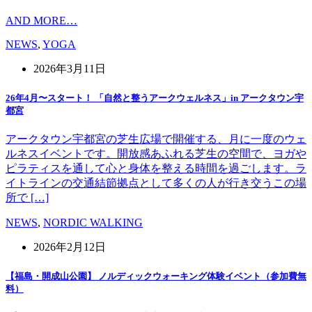
AND MORE…
NEWS
,
YOGA
2026年3月11日
26年4月〜スタート！ 「自然と整うアークウェルネス」in アークタウン宇
都宮
アークタウン宇都宮の芝生広場で開催する、月に一度のウェ
ルネスイベントです。開放感あふれる芝生の空間で、ヨガや
ピラティスを通して心と身体を整える時間を過ごします。ラ
イトラインの交通結節拠点として多くの人が行き交うこの場
所で […]
NEWS
,
NORDIC WALKING
2026年2月12日
【福島・開成山公園】 ノルディックウォーキング体験イベント（参加費無
料）