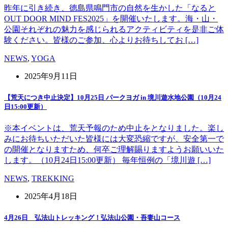
昨年に引き続き、徳島県鳴門市の自然を生かした「なると
OUT DOOR MIND FES2025」を開催いたします。海・山・
公園それぞれの魅力を感じられるアクティビティを是非ご体
験ください。皆様のご参加、心よりお待ちしてお […]
NEWS
,
YOGA
2025年9月11日
【荒天につき中止決定】10月25日 パークヨガ in 境川遊水地公園（10月24
日15:00更新）
※本イベントは、荒天予報のため中止をとなりました。楽し
みにお待ちいただいた皆様には大変恐縮ですが、安全第一で
の開催となりますため、何卒ご理解賜りますようお願いいた
します。（10月24日15:00更新） 毎年恒例の「境川遊 […]
NEWS
,
TREKKING
2025年4月18日
4月26日 弘法山トレッキング！弘法山公園・吾妻山コース