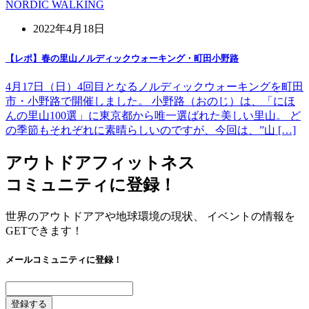
NORDIC WALKING
2022年4月18日
【レポ】春の里山ノルディックウォーキング・町田小野路
4月17日（日）4回目となるノルディックウォーキングを町田
市・小野路で開催しました。 小野路（おのじ）は、「にほ
んの里山100選」に東京都から唯一選ばれた美しい里山。 ど
の季節もそれぞれに素晴らしいのですが、今回は、”山 […]
アウトドアフィットネス
コミュニティに登録！
世界のアウトドアアや地球環境の現状、 イベントの情報を
GETできます！
メールコミュニティに登録！