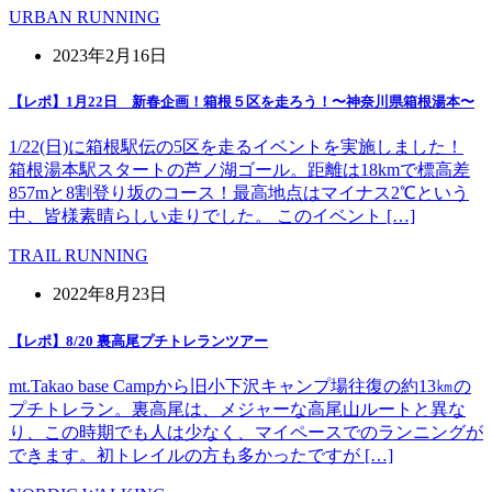
URBAN RUNNING
2023年2月16日
【レポ】1月22日 新春企画！箱根５区を走ろう！〜神奈川県箱根湯本〜
1/22(日)に箱根駅伝の5区を走るイベントを実施しました！
箱根湯本駅スタートの芦ノ湖ゴール。距離は18kmで標高差
857mと8割登り坂のコース！最高地点はマイナス2℃という
中、皆様素晴らしい走りでした。 このイベント […]
TRAIL RUNNING
2022年8月23日
【レポ】8/20 裏高尾プチトレランツアー
mt.Takao base Campから旧小下沢キャンプ場往復の約13㎞の
プチトレラン。裏高尾は、メジャーな高尾山ルートと異な
り、この時期でも人は少なく、マイペースでのランニングが
できます。初トレイルの方も多かったですが […]