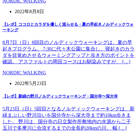
NORDIC WALKING
2022年8月8日
【レポ】ココロとカラダを優しく巡らせる・夏の早起きノルディックウォ
ーキング
8月7日（日）8回目のノルディックウォーキングは、夏の早
起きプログラム。 7:30に代々木公園に集合し、寝起きのカラ
ダを目覚めさせるウォーミングアップと歩き方のポイントを
確認。 アスファルトの周回コースはお馴染みですが、 […]
NORDIC WALKING
2022年5月23日
【レポ】新緑の野川ノルディックウォーキング・国分寺〜深大寺
5月23日（日）5回目となるノルディックウォーキングは、新
緑まぶしい野川沿いを国分寺から深大寺まで約10km歩きま
した。 野川は、国分寺の日立製作所敷地内の水源から二子
玉川で多摩川に合流するまでの全長約20kmの川。 幅 […]