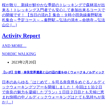
桜が散り、新緑が鮮やかな季節のトレッキングで森林浴が出
来る！トレッキング入門者でも安心して参加出来るコースで
の開催です！ 【当日の流れ】集合：９時小田急線秦野駅改
札集合～予定コース～→秦野駅→弘法の清水→命徳寺→弘法
山公 […]
Activity Report
AND MORE…
NORDIC WALKING
2023年2月20日
【レポ】古都・奈良世界遺産と山の辺の道をゆくウォーク＆ノルディック
日本のあらゆる「はじめて」を司る奈良県をめぐるノルディ
ックウォーキングツアーを開催しました！ 今回は１泊２日
で奈良の魅力を凝縮したプラン♪ １日目２日目とも天候に恵
まれ快晴の中ノルディックウォーキングはとても気持ちが良
か […]