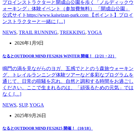
プロインストラクターと開成山公園を歩く「ノルディックウ
ォーキング」体験イベント（参加費無料） 「開成山公園」
公式サイトhttps://www.kaiseizan-park.com 【ポイント】プロイ
ンストラクターと一緒に […]
NEWS
,
TRAIL RUNNING
,
TREKKING
,
YOGA
2026年1月9日
なるとOUTDOOR MIND FES2026 WINTER 開催！（2/21・22）
鳴門の渦を見ながらのヨガ、五感でととのう森旅ウォーキン
グ、トレイルランニング体験ツアーなど多彩なプログラムを
通じて、日常の喧騒を忘れ、自然と調和する時間をお過ごし
ください。ここで生まれるのは、「頑張るための元気」では
なく […]
NEWS
,
SUP
,
YOGA
2025年9月26日
なるとOUTDOOR MIND FES2025 開催！（10/18）