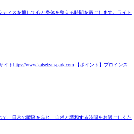
ラティスを通して心と身体を整える時間を過ごします。ライト
ww.kaiseizan-park.com 【ポイント】プロインス
じて、日常の喧騒を忘れ、自然と調和する時間をお過ごしくだ