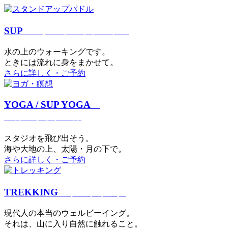
SUP
スタンドアップパドル
⽔の上のウォーキングです。
ときには流れに身をまかせて。
さらに詳しく・ご予約
YOGA / SUP YOGA
ヨガ・サップヨガ
スタジオを⾶び出そう。
海や大地の上、太陽・⽉の下で。
さらに詳しく・ご予約
TREKKING
トレッキング
現代⼈の本当のウェルビーイング。
それは、⼭に⼊り⾃然に触れること。