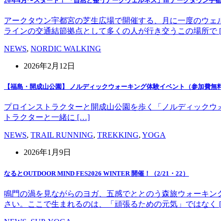
26年4月〜スタート！ 「自然と整うアークウェルネス」in アークタウン宇
アークタウン宇都宮の芝生広場で開催する、月に一度のウェ
ラインの交通結節拠点として多くの人が行き交うこの場所で [
NEWS
,
NORDIC WALKING
2026年2月12日
【福島・開成山公園】 ノルディックウォーキング体験イベント（参加費無
プロインストラクターと開成山公園を歩く「ノルディックウォーキング」
トラクターと一緒に […]
NEWS
,
TRAIL RUNNING
,
TREKKING
,
YOGA
2026年1月9日
なるとOUTDOOR MIND FES2026 WINTER 開催！（2/21・22）
鳴門の渦を見ながらのヨガ、五感でととのう森旅ウォーキン
さい。ここで生まれるのは、「頑張るための元気」ではなく [