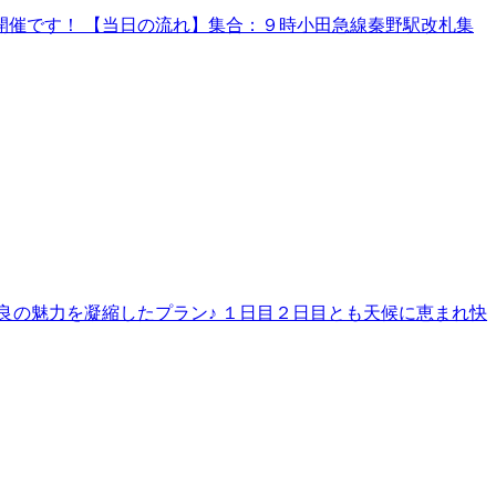
催です！ 【当日の流れ】集合：９時小田急線秦野駅改札集
良の魅力を凝縮したプラン♪ １日目２日目とも天候に恵まれ快