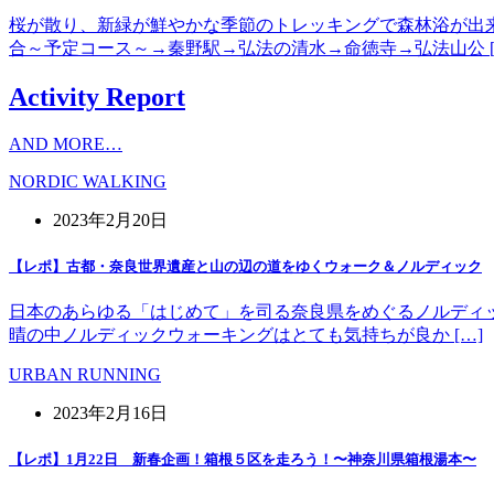
桜が散り、新緑が鮮やかな季節のトレッキングで森林浴が出
合～予定コース～→秦野駅→弘法の清水→命徳寺→弘法山公 [
Activity Report
AND MORE…
NORDIC WALKING
2023年2月20日
【レポ】古都・奈良世界遺産と山の辺の道をゆくウォーク＆ノルディック
日本のあらゆる「はじめて」を司る奈良県をめぐるノルディッ
晴の中ノルディックウォーキングはとても気持ちが良か […]
URBAN RUNNING
2023年2月16日
【レポ】1月22日 新春企画！箱根５区を走ろう！〜神奈川県箱根湯本〜