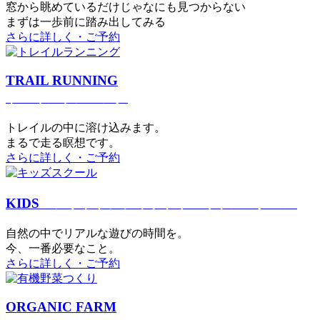
窓から眺めているだけじゃなにも見つからない
まずは一歩前に踏み出してみる
さらに詳しく・ご予約
TRAIL RUNNING
トレイルランニング
トレイルの中に溶け込みます。
まるで⾛る瞑想です。
さらに詳しく・ご予約
KIDS
アウトドアフィットネス
キッズスクール
⾃然の中でリアルな遊びの時間を。
今、⼀番必要なこと。
さらに詳しく・ご予約
ORGANIC FARM