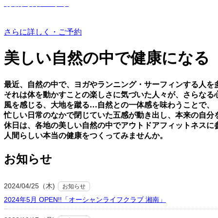
有機野菜つくり
さらに詳しく・ご予約
美しい⾃然の中で健康になる
最近、⾃然の中で、ヨガやランニング・サーフィンする⼈を
それは体を動かすことの楽しさに気づいた⼈々が、さらなる
⾵を感じる、⼤地を蹴る…⾃然との⼀体感を味わうことで、
忙しい⽇常のなかで閉じていた五感が動き出し、本来の⾃分
休⽇は、各地の美しい⾃然の中でアウトドアフィットネスに
⼈間らしい本当の健康をつくってみませんか。
お知らせ
2024/04/25（木)
お知らせ
2024年5月 OPEN!!「オーシャンライフクラブ 湘南」