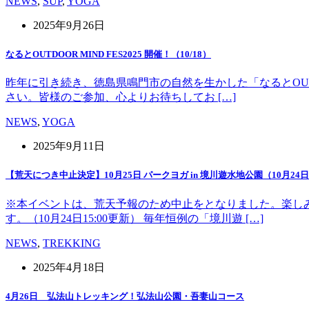
NEWS
,
SUP
,
YOGA
2025年9月26日
なるとOUTDOOR MIND FES2025 開催！（10/18）
昨年に引き続き、徳島県鳴門市の自然を生かした「なるとOUT 
さい。皆様のご参加、心よりお待ちしてお […]
NEWS
,
YOGA
2025年9月11日
【荒天につき中止決定】10月25日 パークヨガ in 境川遊水地公園（10月24日1
※本イベントは、荒天予報のため中止をとなりました。楽し
す。（10月24日15:00更新） 毎年恒例の「境川遊 […]
NEWS
,
TREKKING
2025年4月18日
4月26日 弘法山トレッキング！弘法山公園・吾妻山コース