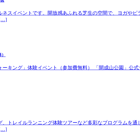
都宮
ルネスイベントです。開放感あふれる芝生の空間で、ヨガやピ
…]
料）
体験イベント（参加費無料） 「開成山公園」公式サイトhttps://w
グ、トレイルランニング体験ツアーなど多彩なプログラムを通
…]