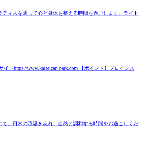
ラティスを通して心と身体を整える時間を過ごします。ライト
ww.kaiseizan-park.com 【ポイント】プロインス
じて、日常の喧騒を忘れ、自然と調和する時間をお過ごしくだ