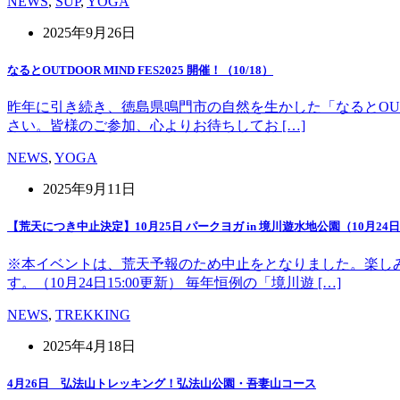
NEWS
,
SUP
,
YOGA
2025年9月26日
なるとOUTDOOR MIND FES2025 開催！（10/18）
昨年に引き続き、徳島県鳴門市の自然を生かした「なるとOUT 
さい。皆様のご参加、心よりお待ちしてお […]
NEWS
,
YOGA
2025年9月11日
【荒天につき中止決定】10月25日 パークヨガ in 境川遊水地公園（10月24日1
※本イベントは、荒天予報のため中止をとなりました。楽し
す。（10月24日15:00更新） 毎年恒例の「境川遊 […]
NEWS
,
TREKKING
2025年4月18日
4月26日 弘法山トレッキング！弘法山公園・吾妻山コース