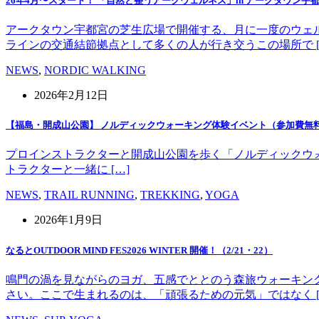
26年4月〜スタート！ 「自然と整うアークウェルネス」in アークタウン宇
アークタウン宇都宮の芝生広場で開催する、月に一度のウェ
ラインの交通結節拠点として多くの人が行き交うこの場所で [
NEWS
,
NORDIC WALKING
2026年2月12日
【福島・開成山公園】 ノルディックウォーキング体験イベント（参加費無
プロインストラクターと開成山公園を歩く「ノルディックウォーキング」
トラクターと一緒に […]
NEWS
,
TRAIL RUNNING
,
TREKKING
,
YOGA
2026年1月9日
なるとOUTDOOR MIND FES2026 WINTER 開催！（2/21・22）
鳴門の渦を見ながらのヨガ、五感でととのう森旅ウォーキン
さい。ここで生まれるのは、「頑張るための元気」ではなく [