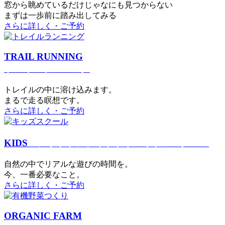
窓から眺めているだけじゃなにも見つからない
まずは一歩前に踏み出してみる
さらに詳しく・ご予約
TRAIL RUNNING
トレイルランニング
トレイルの中に溶け込みます。
まるで⾛る瞑想です。
さらに詳しく・ご予約
KIDS
アウトドアフィットネス
キッズスクール
⾃然の中でリアルな遊びの時間を。
今、⼀番必要なこと。
さらに詳しく・ご予約
ORGANIC FARM