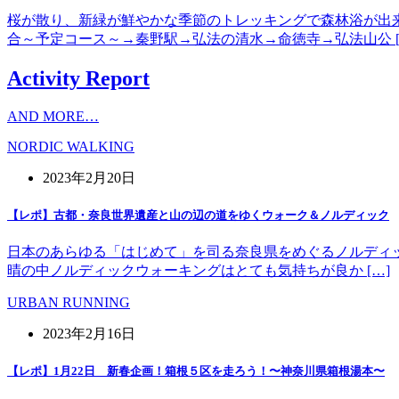
桜が散り、新緑が鮮やかな季節のトレッキングで森林浴が出
合～予定コース～→秦野駅→弘法の清水→命徳寺→弘法山公 [
Activity Report
AND MORE…
NORDIC WALKING
2023年2月20日
【レポ】古都・奈良世界遺産と山の辺の道をゆくウォーク＆ノルディック
日本のあらゆる「はじめて」を司る奈良県をめぐるノルディッ
晴の中ノルディックウォーキングはとても気持ちが良か […]
URBAN RUNNING
2023年2月16日
【レポ】1月22日 新春企画！箱根５区を走ろう！〜神奈川県箱根湯本〜