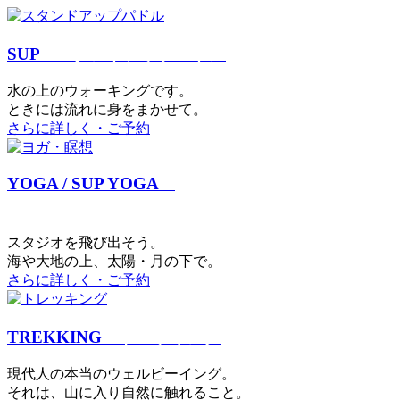
SUP
スタンドアップパドル
⽔の上のウォーキングです。
ときには流れに身をまかせて。
さらに詳しく・ご予約
YOGA / SUP YOGA
ヨガ・サップヨガ
スタジオを⾶び出そう。
海や大地の上、太陽・⽉の下で。
さらに詳しく・ご予約
TREKKING
トレッキング
現代⼈の本当のウェルビーイング。
それは、⼭に⼊り⾃然に触れること。