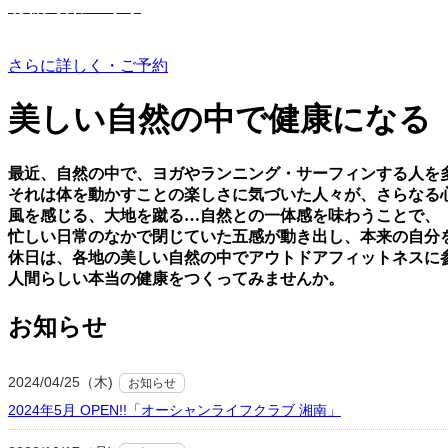
有機野菜つくり
さらに詳しく・ご予約
美しい⾃然の中で健康になる
最近、⾃然の中で、ヨガやランニング・サーフィンする⼈を
それは体を動かすことの楽しさに気づいた⼈々が、さらなる
⾵を感じる、⼤地を蹴る…⾃然との⼀体感を味わうことで、
忙しい⽇常のなかで閉じていた五感が動き出し、本来の⾃分
休⽇は、各地の美しい⾃然の中でアウトドアフィットネスに
⼈間らしい本当の健康をつくってみませんか。
お知らせ
2024/04/25（木)
お知らせ
2024年5月 OPEN!!「オーシャンライフクラブ 湘南」