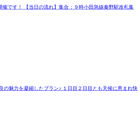
催です！ 【当日の流れ】集合：９時小田急線秦野駅改札集
良の魅力を凝縮したプラン♪ １日目２日目とも天候に恵まれ快