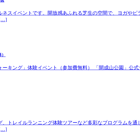
都宮
ルネスイベントです。開放感あふれる芝生の空間で、ヨガやピ
…]
料）
体験イベント（参加費無料） 「開成山公園」公式サイトhttps://w
グ、トレイルランニング体験ツアーなど多彩なプログラムを通
…]