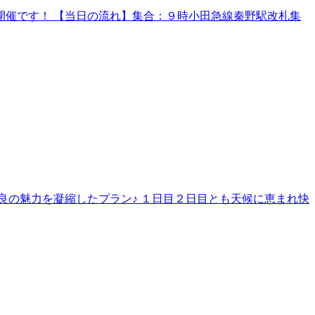
催です！ 【当日の流れ】集合：９時小田急線秦野駅改札集
良の魅力を凝縮したプラン♪ １日目２日目とも天候に恵まれ快