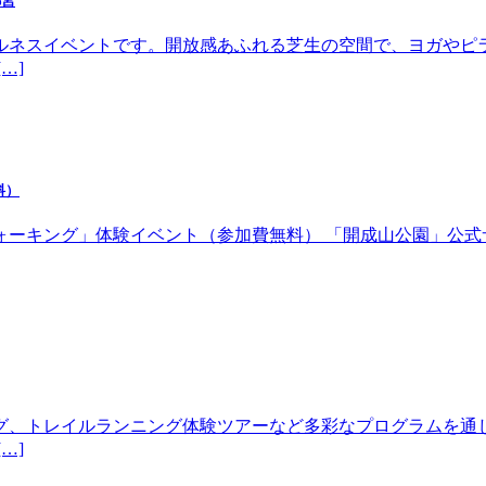
都宮
ルネスイベントです。開放感あふれる芝生の空間で、ヨガやピ
…]
料）
体験イベント（参加費無料） 「開成山公園」公式サイトhttps://w
グ、トレイルランニング体験ツアーなど多彩なプログラムを通
…]