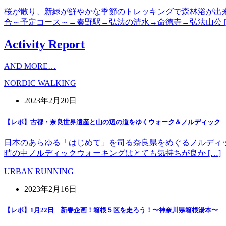
桜が散り、新緑が鮮やかな季節のトレッキングで森林浴が出
合～予定コース～→秦野駅→弘法の清水→命徳寺→弘法山公 [
Activity Report
AND MORE…
NORDIC WALKING
2023年2月20日
【レポ】古都・奈良世界遺産と山の辺の道をゆくウォーク＆ノルディック
日本のあらゆる「はじめて」を司る奈良県をめぐるノルディッ
晴の中ノルディックウォーキングはとても気持ちが良か […]
URBAN RUNNING
2023年2月16日
【レポ】1月22日 新春企画！箱根５区を走ろう！〜神奈川県箱根湯本〜