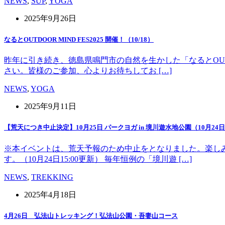
NEWS
,
SUP
,
YOGA
2025年9月26日
なるとOUTDOOR MIND FES2025 開催！（10/18）
昨年に引き続き、徳島県鳴門市の自然を生かした「なるとOUT 
さい。皆様のご参加、心よりお待ちしてお […]
NEWS
,
YOGA
2025年9月11日
【荒天につき中止決定】10月25日 パークヨガ in 境川遊水地公園（10月24日1
※本イベントは、荒天予報のため中止をとなりました。楽し
す。（10月24日15:00更新） 毎年恒例の「境川遊 […]
NEWS
,
TREKKING
2025年4月18日
4月26日 弘法山トレッキング！弘法山公園・吾妻山コース