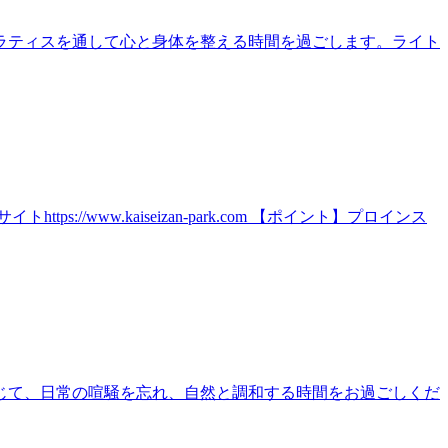
ラティスを通して心と身体を整える時間を過ごします。ライト
ww.kaiseizan-park.com 【ポイント】プロインス
じて、日常の喧騒を忘れ、自然と調和する時間をお過ごしくだ