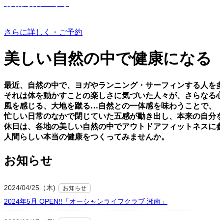
有機野菜つくり
さらに詳しく・ご予約
美しい⾃然の中で健康になる
最近、⾃然の中で、ヨガやランニング・サーフィンする⼈を
それは体を動かすことの楽しさに気づいた⼈々が、さらなる
⾵を感じる、⼤地を蹴る…⾃然との⼀体感を味わうことで、
忙しい⽇常のなかで閉じていた五感が動き出し、本来の⾃分
休⽇は、各地の美しい⾃然の中でアウトドアフィットネスに
⼈間らしい本当の健康をつくってみませんか。
お知らせ
2024/04/25（木)
お知らせ
2024年5月 OPEN!!「オーシャンライフクラブ 湘南」