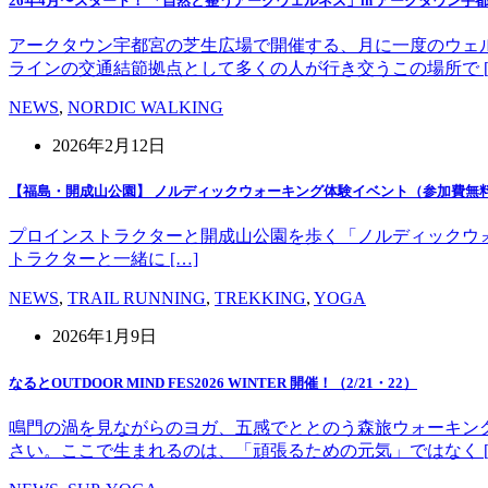
26年4月〜スタート！ 「自然と整うアークウェルネス」in アークタウン宇
アークタウン宇都宮の芝生広場で開催する、月に一度のウェ
ラインの交通結節拠点として多くの人が行き交うこの場所で [
NEWS
,
NORDIC WALKING
2026年2月12日
【福島・開成山公園】 ノルディックウォーキング体験イベント（参加費無
プロインストラクターと開成山公園を歩く「ノルディックウォーキング」
トラクターと一緒に […]
NEWS
,
TRAIL RUNNING
,
TREKKING
,
YOGA
2026年1月9日
なるとOUTDOOR MIND FES2026 WINTER 開催！（2/21・22）
鳴門の渦を見ながらのヨガ、五感でととのう森旅ウォーキン
さい。ここで生まれるのは、「頑張るための元気」ではなく [