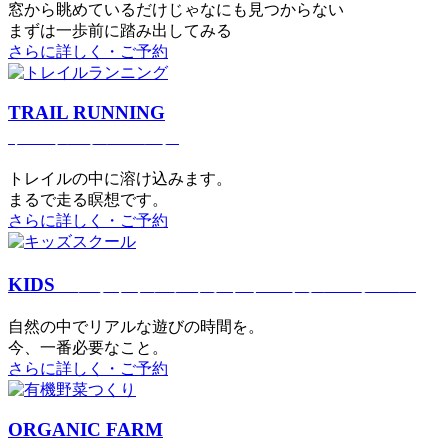
窓から眺めているだけじゃなにも見つからない
まずは一歩前に踏み出してみる
さらに詳しく・ご予約
TRAIL RUNNING
トレイルランニング
トレイルの中に溶け込みます。
まるで⾛る瞑想です。
さらに詳しく・ご予約
KIDS
アウトドアフィットネス
キッズスクール
⾃然の中でリアルな遊びの時間を。
今、⼀番必要なこと。
さらに詳しく・ご予約
ORGANIC FARM