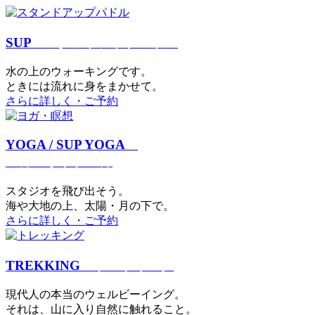
SUP
スタンドアップパドル
⽔の上のウォーキングです。
ときには流れに身をまかせて。
さらに詳しく・ご予約
YOGA / SUP YOGA
ヨガ・サップヨガ
スタジオを⾶び出そう。
海や大地の上、太陽・⽉の下で。
さらに詳しく・ご予約
TREKKING
トレッキング
現代⼈の本当のウェルビーイング。
それは、⼭に⼊り⾃然に触れること。