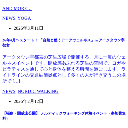
AND MORE…
NEWS
,
YOGA
2026年3月11日
26年4月〜スタート！ 「自然と整うアークウェルネス」in アークタウン宇
都宮
アークタウン宇都宮の芝生広場で開催する、月に一度のウェ
ルネスイベントです。開放感あふれる芝生の空間で、ヨガや
ピラティスを通して心と身体を整える時間を過ごします。ラ
イトラインの交通結節拠点として多くの人が行き交うこの場
所で […]
NEWS
,
NORDIC WALKING
2026年2月12日
【福島・開成山公園】 ノルディックウォーキング体験イベント（参加費無
料）