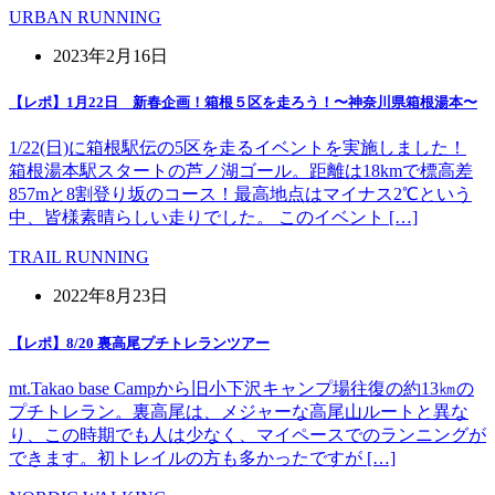
URBAN RUNNING
2023年2月16日
【レポ】1月22日 新春企画！箱根５区を走ろう！〜神奈川県箱根湯本〜
1/22(日)に箱根駅伝の5区を走るイベントを実施しました！
箱根湯本駅スタートの芦ノ湖ゴール。距離は18kmで標高差
857mと8割登り坂のコース！最高地点はマイナス2℃という
中、皆様素晴らしい走りでした。 このイベント […]
TRAIL RUNNING
2022年8月23日
【レポ】8/20 裏高尾プチトレランツアー
mt.Takao base Campから旧小下沢キャンプ場往復の約13㎞の
プチトレラン。裏高尾は、メジャーな高尾山ルートと異な
り、この時期でも人は少なく、マイペースでのランニングが
できます。初トレイルの方も多かったですが […]