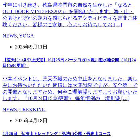
昨年に引き続き、徳島県鳴門市の自然を生かした「なると
OUT DOOR MIND FES2025」を開催いたします。海・山・
公園それぞれの魅力を感じられるアクティビティを是非ご体
験ください。皆様のご参加、心よりお待ちしてお […]
NEWS
,
YOGA
2025年9月11日
【荒天につき中止決定】10月25日 パークヨガ in 境川遊水地公園（10月24
日15:00更新）
※本イベントは、荒天予報のため中止をとなりました。楽し
みにお待ちいただいた皆様には大変恐縮ですが、安全第一で
の開催となりますため、何卒ご理解賜りますようお願いいた
します。（10月24日15:00更新） 毎年恒例の「境川遊 […]
NEWS
,
TREKKING
2025年4月18日
4月26日 弘法山トレッキング！弘法山公園・吾妻山コース