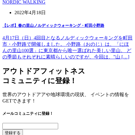
NORDIC WALKING
2022年4月18日
【レポ】春の里山ノルディックウォーキング・町田小野路
4月17日（日）4回目となるノルディックウォーキングを町田
市・小野路で開催しました。 小野路（おのじ）は、「にほ
んの里山100選」に東京都から唯一選ばれた美しい里山。 ど
の季節もそれぞれに素晴らしいのですが、今回は、”山 […]
アウトドアフィットネス
コミュニティに登録！
世界のアウトドアアや地球環境の現状、 イベントの情報を
GETできます！
メールコミュニティに登録！