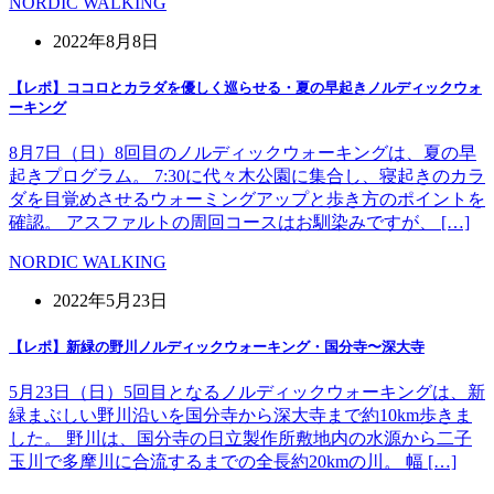
NORDIC WALKING
2022年8月8日
【レポ】ココロとカラダを優しく巡らせる・夏の早起きノルディックウォ
ーキング
8月7日（日）8回目のノルディックウォーキングは、夏の早
起きプログラム。 7:30に代々木公園に集合し、寝起きのカラ
ダを目覚めさせるウォーミングアップと歩き方のポイントを
確認。 アスファルトの周回コースはお馴染みですが、 […]
NORDIC WALKING
2022年5月23日
【レポ】新緑の野川ノルディックウォーキング・国分寺〜深大寺
5月23日（日）5回目となるノルディックウォーキングは、新
緑まぶしい野川沿いを国分寺から深大寺まで約10km歩きま
した。 野川は、国分寺の日立製作所敷地内の水源から二子
玉川で多摩川に合流するまでの全長約20kmの川。 幅 […]