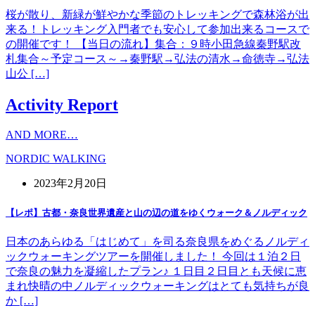
桜が散り、新緑が鮮やかな季節のトレッキングで森林浴が出
来る！トレッキング入門者でも安心して参加出来るコースで
の開催です！ 【当日の流れ】集合：９時小田急線秦野駅改
札集合～予定コース～→秦野駅→弘法の清水→命徳寺→弘法
山公 […]
Activity Report
AND MORE…
NORDIC WALKING
2023年2月20日
【レポ】古都・奈良世界遺産と山の辺の道をゆくウォーク＆ノルディック
日本のあらゆる「はじめて」を司る奈良県をめぐるノルディ
ックウォーキングツアーを開催しました！ 今回は１泊２日
で奈良の魅力を凝縮したプラン♪ １日目２日目とも天候に恵
まれ快晴の中ノルディックウォーキングはとても気持ちが良
か […]