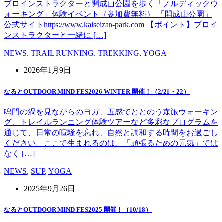
プロインストラクターと開成山公園を歩く「ノルディックウ
ォーキング」体験イベント（参加費無料） 「開成山公園」
公式サイトhttps://www.kaiseizan-park.com 【ポイント】プロイ
ンストラクターと一緒に […]
NEWS
,
TRAIL RUNNING
,
TREKKING
,
YOGA
2026年1月9日
なるとOUTDOOR MIND FES2026 WINTER 開催！（2/21・22）
鳴門の渦を見ながらのヨガ、五感でととのう森旅ウォーキン
グ、トレイルランニング体験ツアーなど多彩なプログラムを
通じて、日常の喧騒を忘れ、自然と調和する時間をお過ごし
ください。ここで生まれるのは、「頑張るための元気」では
なく […]
NEWS
,
SUP
,
YOGA
2025年9月26日
なるとOUTDOOR MIND FES2025 開催！（10/18）