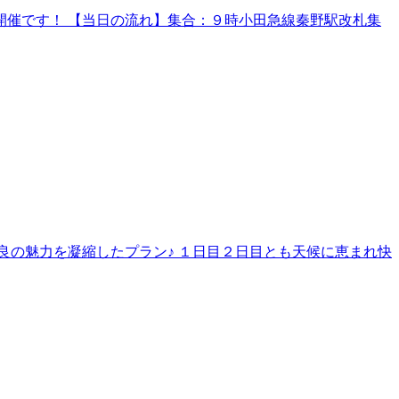
催です！ 【当日の流れ】集合：９時小田急線秦野駅改札集
良の魅力を凝縮したプラン♪ １日目２日目とも天候に恵まれ快