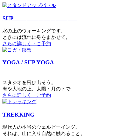
SUP
スタンドアップパドル
⽔の上のウォーキングです。
ときには流れに身をまかせて。
さらに詳しく・ご予約
YOGA / SUP YOGA
ヨガ・サップヨガ
スタジオを⾶び出そう。
海や大地の上、太陽・⽉の下で。
さらに詳しく・ご予約
TREKKING
トレッキング
現代⼈の本当のウェルビーイング。
それは、⼭に⼊り⾃然に触れること。