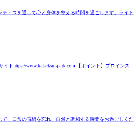
ラティスを通して心と身体を整える時間を過ごします。ライト
ww.kaiseizan-park.com 【ポイント】プロインス
じて、日常の喧騒を忘れ、自然と調和する時間をお過ごしくだ