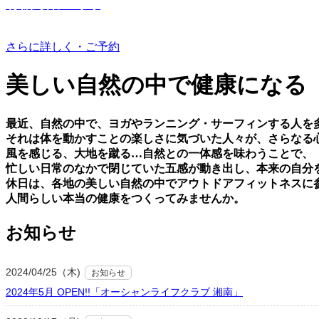
有機野菜つくり
さらに詳しく・ご予約
美しい⾃然の中で健康になる
最近、⾃然の中で、ヨガやランニング・サーフィンする⼈を
それは体を動かすことの楽しさに気づいた⼈々が、さらなる
⾵を感じる、⼤地を蹴る…⾃然との⼀体感を味わうことで、
忙しい⽇常のなかで閉じていた五感が動き出し、本来の⾃分
休⽇は、各地の美しい⾃然の中でアウトドアフィットネスに
⼈間らしい本当の健康をつくってみませんか。
お知らせ
2024/04/25（木)
お知らせ
2024年5月 OPEN!!「オーシャンライフクラブ 湘南」