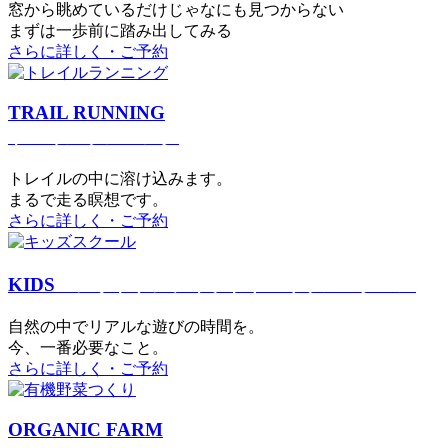
窓から眺めているだけじゃなにも見つからない
まずは一歩前に踏み出してみる
さらに詳しく・ご予約
TRAIL RUNNING
トレイルランニング
トレイルの中に溶け込みます。
まるで⾛る瞑想です。
さらに詳しく・ご予約
KIDS
アウトドアフィットネス
キッズスクール
⾃然の中でリアルな遊びの時間を。
今、⼀番必要なこと。
さらに詳しく・ご予約
ORGANIC FARM