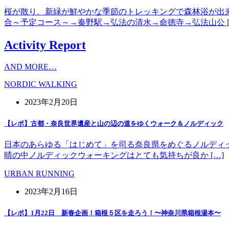
桜が散り、新緑が鮮やかな季節のトレッキングで森林浴が出
合～予定コース～→秦野駅→弘法の清水→命徳寺→弘法山公 [
Activity Report
AND MORE…
NORDIC WALKING
2023年2月20日
【レポ】古都・奈良世界遺産と山の辺の道をゆくウォーク＆ノルディック
日本のあらゆる「はじめて」を司る奈良県をめぐるノルディッ
晴の中ノルディックウォーキングはとても気持ちが良か […]
URBAN RUNNING
2023年2月16日
【レポ】1月22日 新春企画！箱根５区を走ろう！〜神奈川県箱根湯本〜