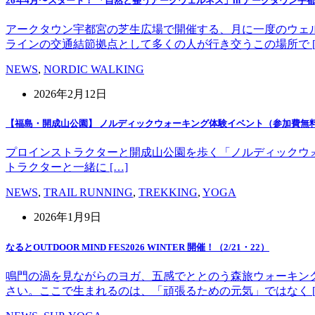
26年4月〜スタート！ 「自然と整うアークウェルネス」in アークタウン宇
アークタウン宇都宮の芝生広場で開催する、月に一度のウェ
ラインの交通結節拠点として多くの人が行き交うこの場所で [
NEWS
,
NORDIC WALKING
2026年2月12日
【福島・開成山公園】 ノルディックウォーキング体験イベント（参加費無
プロインストラクターと開成山公園を歩く「ノルディックウォーキング」
トラクターと一緒に […]
NEWS
,
TRAIL RUNNING
,
TREKKING
,
YOGA
2026年1月9日
なるとOUTDOOR MIND FES2026 WINTER 開催！（2/21・22）
鳴門の渦を見ながらのヨガ、五感でととのう森旅ウォーキン
さい。ここで生まれるのは、「頑張るための元気」ではなく [