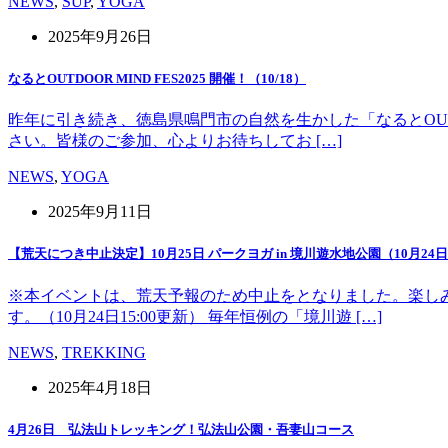
NEWS
,
SUP
,
YOGA
2025年9月26日
なるとOUTDOOR MIND FES2025 開催！（10/18）
昨年に引き続き、徳島県鳴門市の自然を生かした「なるとOUT 
さい。皆様のご参加、心よりお待ちしてお […]
NEWS
,
YOGA
2025年9月11日
【荒天につき中止決定】10月25日 パークヨガ in 境川遊水地公園（10月24日1
※本イベントは、荒天予報のため中止をとなりました。楽し
す。（10月24日15:00更新） 毎年恒例の「境川遊 […]
NEWS
,
TREKKING
2025年4月18日
4月26日 弘法山トレッキング！弘法山公園・吾妻山コース