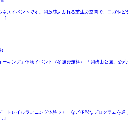
都宮
ルネスイベントです。開放感あふれる芝生の空間で、ヨガやピ
…]
料）
体験イベント（参加費無料） 「開成山公園」公式サイトhttps://w
グ、トレイルランニング体験ツアーなど多彩なプログラムを通
…]