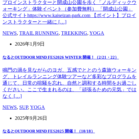
プロインストラクターと開成山公園を歩く「ノルディックウ
ォーキング」体験イベント（参加費無料） 「開成山公園」
公式サイトhttps://www.kaiseizan-park.com 【ポイント】プロイ
ンストラクターと一緒に […]
NEWS
,
TRAIL RUNNING
,
TREKKING
,
YOGA
2026年1月9日
なるとOUTDOOR MIND FES2026 WINTER 開催！（2/21・22）
鳴門の渦を見ながらのヨガ、五感でととのう森旅ウォーキン
グ、トレイルランニング体験ツアーなど多彩なプログラムを
通じて、日常の喧騒を忘れ、自然と調和する時間をお過ごし
ください。ここで生まれるのは、「頑張るための元気」では
なく […]
NEWS
,
SUP
,
YOGA
2025年9月26日
なるとOUTDOOR MIND FES2025 開催！（10/18）