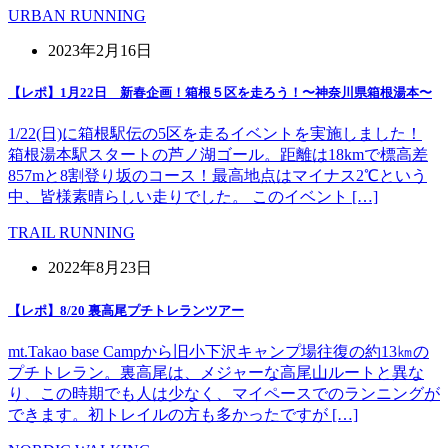
URBAN RUNNING
2023年2月16日
【レポ】1月22日 新春企画！箱根５区を走ろう！〜神奈川県箱根湯本〜
1/22(日)に箱根駅伝の5区を走るイベントを実施しました！
箱根湯本駅スタートの芦ノ湖ゴール。距離は18kmで標高差
857mと8割登り坂のコース！最高地点はマイナス2℃という
中、皆様素晴らしい走りでした。 このイベント […]
TRAIL RUNNING
2022年8月23日
【レポ】8/20 裏高尾プチトレランツアー
mt.Takao base Campから旧小下沢キャンプ場往復の約13㎞の
プチトレラン。裏高尾は、メジャーな高尾山ルートと異な
り、この時期でも人は少なく、マイペースでのランニングが
できます。初トレイルの方も多かったですが […]