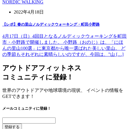
NORDIC WALKING
2022年4月18日
【レポ】春の里山ノルディックウォーキング・町田小野路
4月17日（日）4回目となるノルディックウォーキングを町田
市・小野路で開催しました。 小野路（おのじ）は、「にほ
んの里山100選」に東京都から唯一選ばれた美しい里山。 ど
の季節もそれぞれに素晴らしいのですが、今回は、”山 […]
アウトドアフィットネス
コミュニティに登録！
世界のアウトドアアや地球環境の現状、 イベントの情報を
GETできます！
メールコミュニティに登録！