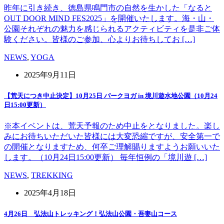
昨年に引き続き、徳島県鳴門市の自然を生かした「なると
OUT DOOR MIND FES2025」を開催いたします。海・山・
公園それぞれの魅力を感じられるアクティビティを是非ご体
験ください。皆様のご参加、心よりお待ちしてお […]
NEWS
,
YOGA
2025年9月11日
【荒天につき中止決定】10月25日 パークヨガ in 境川遊水地公園（10月24
日15:00更新）
※本イベントは、荒天予報のため中止をとなりました。楽し
みにお待ちいただいた皆様には大変恐縮ですが、安全第一で
の開催となりますため、何卒ご理解賜りますようお願いいた
します。（10月24日15:00更新） 毎年恒例の「境川遊 […]
NEWS
,
TREKKING
2025年4月18日
4月26日 弘法山トレッキング！弘法山公園・吾妻山コース