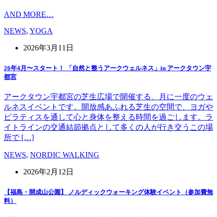
AND MORE…
NEWS
,
YOGA
2026年3月11日
26年4月〜スタート！ 「自然と整うアークウェルネス」in アークタウン宇
都宮
アークタウン宇都宮の芝生広場で開催する、月に一度のウェ
ルネスイベントです。開放感あふれる芝生の空間で、ヨガや
ピラティスを通して心と身体を整える時間を過ごします。ラ
イトラインの交通結節拠点として多くの人が行き交うこの場
所で […]
NEWS
,
NORDIC WALKING
2026年2月12日
【福島・開成山公園】 ノルディックウォーキング体験イベント（参加費無
料）