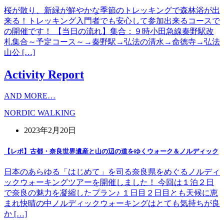
桜が散り、新緑が鮮やかな季節のトレッキングで森林浴が出
来る！トレッキング入門者でも安心して参加出来るコースで
の開催です！ 【当日の流れ】集合：９時小田急線秦野駅改
札集合～予定コース～→秦野駅→弘法の清水→命徳寺→弘法
山公 […]
Activity Report
AND MORE…
NORDIC WALKING
2023年2月20日
【レポ】古都・奈良世界遺産と山の辺の道をゆくウォーク＆ノルディック
日本のあらゆる「はじめて」を司る奈良県をめぐるノルディ
ックウォーキングツアーを開催しました！ 今回は１泊２日
で奈良の魅力を凝縮したプラン♪ １日目２日目とも天候に恵
まれ快晴の中ノルディックウォーキングはとても気持ちが良
か […]