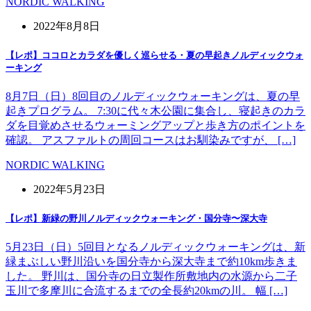
NORDIC WALKING
2022年8月8日
【レポ】ココロとカラダを優しく巡らせる・夏の早起きノルディックウォ
ーキング
8月7日（日）8回目のノルディックウォーキングは、夏の早
起きプログラム。 7:30に代々木公園に集合し、寝起きのカラ
ダを目覚めさせるウォーミングアップと歩き方のポイントを
確認。 アスファルトの周回コースはお馴染みですが、 […]
NORDIC WALKING
2022年5月23日
【レポ】新緑の野川ノルディックウォーキング・国分寺〜深大寺
5月23日（日）5回目となるノルディックウォーキングは、新
緑まぶしい野川沿いを国分寺から深大寺まで約10km歩きま
した。 野川は、国分寺の日立製作所敷地内の水源から二子
玉川で多摩川に合流するまでの全長約20kmの川。 幅 […]