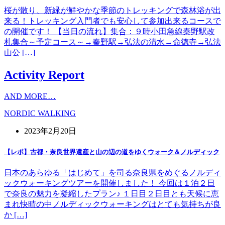
桜が散り、新緑が鮮やかな季節のトレッキングで森林浴が出
来る！トレッキング入門者でも安心して参加出来るコースで
の開催です！ 【当日の流れ】集合：９時小田急線秦野駅改
札集合～予定コース～→秦野駅→弘法の清水→命徳寺→弘法
山公 […]
Activity Report
AND MORE…
NORDIC WALKING
2023年2月20日
【レポ】古都・奈良世界遺産と山の辺の道をゆくウォーク＆ノルディック
日本のあらゆる「はじめて」を司る奈良県をめぐるノルディ
ックウォーキングツアーを開催しました！ 今回は１泊２日
で奈良の魅力を凝縮したプラン♪ １日目２日目とも天候に恵
まれ快晴の中ノルディックウォーキングはとても気持ちが良
か […]