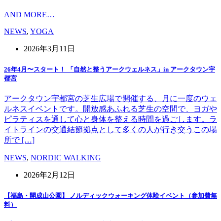
AND MORE…
NEWS
,
YOGA
2026年3月11日
26年4月〜スタート！ 「自然と整うアークウェルネス」in アークタウン宇
都宮
アークタウン宇都宮の芝生広場で開催する、月に一度のウェ
ルネスイベントです。開放感あふれる芝生の空間で、ヨガや
ピラティスを通して心と身体を整える時間を過ごします。ラ
イトラインの交通結節拠点として多くの人が行き交うこの場
所で […]
NEWS
,
NORDIC WALKING
2026年2月12日
【福島・開成山公園】 ノルディックウォーキング体験イベント（参加費無
料）