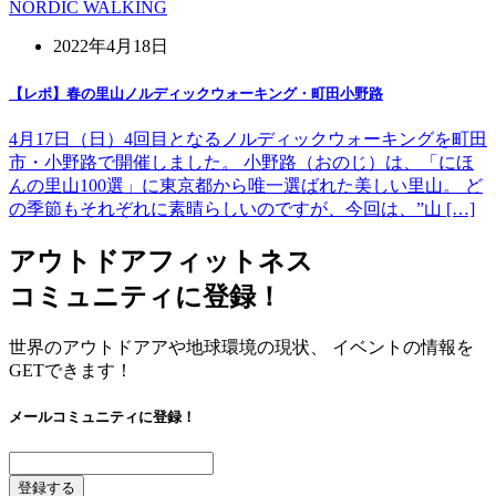
NORDIC WALKING
2022年4月18日
【レポ】春の里山ノルディックウォーキング・町田小野路
4月17日（日）4回目となるノルディックウォーキングを町田
市・小野路で開催しました。 小野路（おのじ）は、「にほ
んの里山100選」に東京都から唯一選ばれた美しい里山。 ど
の季節もそれぞれに素晴らしいのですが、今回は、”山 […]
アウトドアフィットネス
コミュニティに登録！
世界のアウトドアアや地球環境の現状、 イベントの情報を
GETできます！
メールコミュニティに登録！