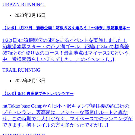
URBAN RUNNING
2023年2月16日
【レポ】1月22日 新春企画！箱根５区を走ろう！〜神奈川県箱根湯本〜
1/22(日)に箱根駅伝の5区を走るイベントを実施しました！
箱根湯本駅スタートの芦ノ湖ゴール。距離は18kmで標高差
857mと8割登り坂のコース！最高地点はマイナス2℃という
中、皆様素晴らしい走りでした。 このイベント […]
TRAIL RUNNING
2022年8月23日
【レポ】8/20 裏高尾プチトレランツアー
mt.Takao base Campから旧小下沢キャンプ場往復の約13㎞の
プチトレラン。裏高尾は、メジャーな高尾山ルートと異な
り、この時期でも人は少なく、マイペースでのランニングが
できます。初トレイルの方も多かったですが […]