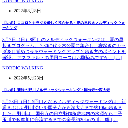
NORDIC WALKING
2022年8月8日
【レポ】ココロとカラダを優しく巡らせる・夏の早起きノルディックウォ
ーキング
8月7日（日）8回目のノルディックウォーキングは、夏の早
起きプログラム。 7:30に代々木公園に集合し、寝起きのカラ
ダを目覚めさせるウォーミングアップと歩き方のポイントを
確認。 アスファルトの周回コースはお馴染みですが、 […]
NORDIC WALKING
2022年5月23日
【レポ】新緑の野川ノルディックウォーキング・国分寺〜深大寺
5月23日（日）5回目となるノルディックウォーキングは、新
緑まぶしい野川沿いを国分寺から深大寺まで約10km歩きま
した。 野川は、国分寺の日立製作所敷地内の水源から二子
玉川で多摩川に合流するまでの全長約20kmの川。 幅 […]