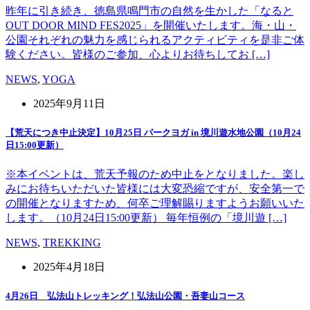
昨年に引き続き、徳島県鳴門市の自然を生かした「なると
OUT DOOR MIND FES2025」を開催いたします。海・山・
公園それぞれの魅力を感じられるアクティビティを是非ご体
験ください。皆様のご参加、心よりお待ちしてお […]
NEWS
,
YOGA
2025年9月11日
【荒天につき中止決定】10月25日 パークヨガ in 境川遊水地公園（10月24
日15:00更新）
※本イベントは、荒天予報のため中止をとなりました。楽し
みにお待ちいただいた皆様には大変恐縮ですが、安全第一で
の開催となりますため、何卒ご理解賜りますようお願いいた
します。（10月24日15:00更新） 毎年恒例の「境川遊 […]
NEWS
,
TREKKING
2025年4月18日
4月26日 弘法山トレッキング！弘法山公園・吾妻山コース