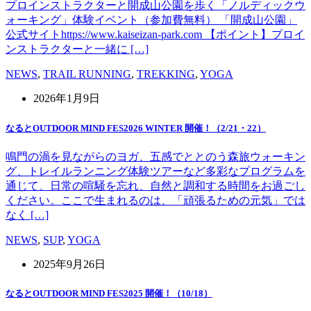
プロインストラクターと開成山公園を歩く「ノルディックウ
ォーキング」体験イベント（参加費無料） 「開成山公園」
公式サイトhttps://www.kaiseizan-park.com 【ポイント】プロイ
ンストラクターと一緒に […]
NEWS
,
TRAIL RUNNING
,
TREKKING
,
YOGA
2026年1月9日
なるとOUTDOOR MIND FES2026 WINTER 開催！（2/21・22）
鳴門の渦を見ながらのヨガ、五感でととのう森旅ウォーキン
グ、トレイルランニング体験ツアーなど多彩なプログラムを
通じて、日常の喧騒を忘れ、自然と調和する時間をお過ごし
ください。ここで生まれるのは、「頑張るための元気」では
なく […]
NEWS
,
SUP
,
YOGA
2025年9月26日
なるとOUTDOOR MIND FES2025 開催！（10/18）