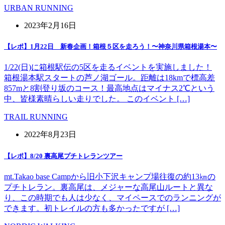
URBAN RUNNING
2023年2月16日
【レポ】1月22日 新春企画！箱根５区を走ろう！〜神奈川県箱根湯本〜
1/22(日)に箱根駅伝の5区を走るイベントを実施しました！
箱根湯本駅スタートの芦ノ湖ゴール。距離は18kmで標高差
857mと8割登り坂のコース！最高地点はマイナス2℃という
中、皆様素晴らしい走りでした。 このイベント […]
TRAIL RUNNING
2022年8月23日
【レポ】8/20 裏高尾プチトレランツアー
mt.Takao base Campから旧小下沢キャンプ場往復の約13㎞の
プチトレラン。裏高尾は、メジャーな高尾山ルートと異な
り、この時期でも人は少なく、マイペースでのランニングが
できます。初トレイルの方も多かったですが […]