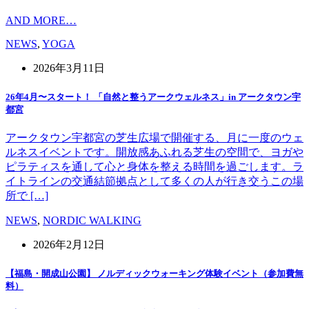
AND MORE…
NEWS
,
YOGA
2026年3月11日
26年4月〜スタート！ 「自然と整うアークウェルネス」in アークタウン宇
都宮
アークタウン宇都宮の芝生広場で開催する、月に一度のウェ
ルネスイベントです。開放感あふれる芝生の空間で、ヨガや
ピラティスを通して心と身体を整える時間を過ごします。ラ
イトラインの交通結節拠点として多くの人が行き交うこの場
所で […]
NEWS
,
NORDIC WALKING
2026年2月12日
【福島・開成山公園】 ノルディックウォーキング体験イベント（参加費無
料）