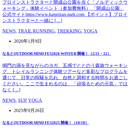
プロインストラクターと開成山公園を歩く「ノルディックウ
ォーキング」体験イベント（参加費無料） 「開成山公園」
公式サイトhttps://www.kaiseizan-park.com 【ポイント】プロイ
ンストラクターと一緒に […]
NEWS
,
TRAIL RUNNING
,
TREKKING
,
YOGA
2026年1月9日
なるとOUTDOOR MIND FES2026 WINTER 開催！（2/21・22）
鳴門の渦を見ながらのヨガ、五感でととのう森旅ウォーキン
グ、トレイルランニング体験ツアーなど多彩なプログラムを
通じて、日常の喧騒を忘れ、自然と調和する時間をお過ごし
ください。ここで生まれるのは、「頑張るための元気」では
なく […]
NEWS
,
SUP
,
YOGA
2025年9月26日
なるとOUTDOOR MIND FES2025 開催！（10/18）