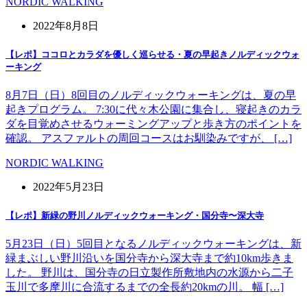
NORDIC WALKING
2022年8月8日
【レポ】ココロとカラダを優しく巡らせる・夏の早起きノルディックウォ
ーキング
8月7日（日）8回目のノルディックウォーキングは、夏の早
起きプログラム。 7:30に代々木公園に集合し、寝起きのカラ
ダを目覚めさせるウォーミングアップと歩き方のポイントを
確認。 アスファルトの周回コースはお馴染みですが、 […]
NORDIC WALKING
2022年5月23日
【レポ】新緑の野川ノルディックウォーキング・国分寺〜深大寺
5月23日（日）5回目となるノルディックウォーキングは、新
緑まぶしい野川沿いを国分寺から深大寺まで約10km歩きま
した。 野川は、国分寺の日立製作所敷地内の水源から二子
玉川で多摩川に合流するまでの全長約20kmの川。 幅 […]