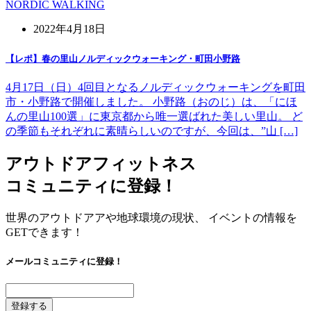
NORDIC WALKING
2022年4月18日
【レポ】春の里山ノルディックウォーキング・町田小野路
4月17日（日）4回目となるノルディックウォーキングを町田
市・小野路で開催しました。 小野路（おのじ）は、「にほ
んの里山100選」に東京都から唯一選ばれた美しい里山。 ど
の季節もそれぞれに素晴らしいのですが、今回は、”山 […]
アウトドアフィットネス
コミュニティに登録！
世界のアウトドアアや地球環境の現状、 イベントの情報を
GETできます！
メールコミュニティに登録！