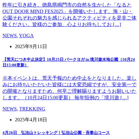
昨年に引き続き、徳島県鳴門市の自然を生かした「なると
OUT DOOR MIND FES2025」を開催いたします。海・山・
公園それぞれの魅力を感じられるアクティビティを是非ご体
験ください。皆様のご参加、心よりお待ちしてお […]
NEWS
,
YOGA
2025年9月11日
【荒天につき中止決定】10月25日 パークヨガ in 境川遊水地公園（10月24
日15:00更新）
※本イベントは、荒天予報のため中止をとなりました。楽し
みにお待ちいただいた皆様には大変恐縮ですが、安全第一で
の開催となりますため、何卒ご理解賜りますようお願いいた
します。（10月24日15:00更新） 毎年恒例の「境川遊 […]
NEWS
,
TREKKING
2025年4月18日
4月26日 弘法山トレッキング！弘法山公園・吾妻山コース