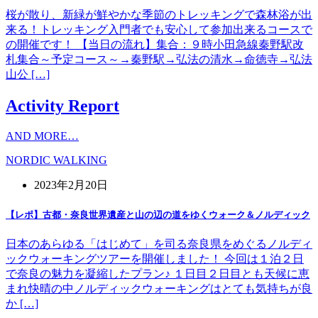
桜が散り、新緑が鮮やかな季節のトレッキングで森林浴が出
来る！トレッキング入門者でも安心して参加出来るコースで
の開催です！ 【当日の流れ】集合：９時小田急線秦野駅改
札集合～予定コース～→秦野駅→弘法の清水→命徳寺→弘法
山公 […]
Activity Report
AND MORE…
NORDIC WALKING
2023年2月20日
【レポ】古都・奈良世界遺産と山の辺の道をゆくウォーク＆ノルディック
日本のあらゆる「はじめて」を司る奈良県をめぐるノルディ
ックウォーキングツアーを開催しました！ 今回は１泊２日
で奈良の魅力を凝縮したプラン♪ １日目２日目とも天候に恵
まれ快晴の中ノルディックウォーキングはとても気持ちが良
か […]