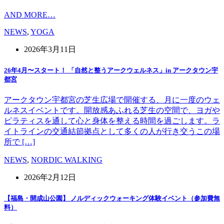
AND MORE…
NEWS
,
YOGA
2026年3月11日
26年4月〜スタート！ 「自然と整うアークウェルネス」in アークタウン宇
都宮
アークタウン宇都宮の芝生広場で開催する、月に一度のウェ
ルネスイベントです。開放感あふれる芝生の空間で、ヨガや
ピラティスを通して心と身体を整える時間を過ごします。ラ
イトラインの交通結節拠点として多くの人が行き交うこの場
所で […]
NEWS
,
NORDIC WALKING
2026年2月12日
【福島・開成山公園】 ノルディックウォーキング体験イベント（参加費無
料）