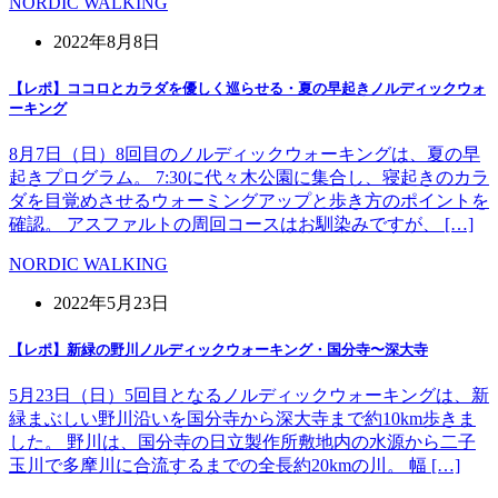
NORDIC WALKING
2022年8月8日
【レポ】ココロとカラダを優しく巡らせる・夏の早起きノルディックウォ
ーキング
8月7日（日）8回目のノルディックウォーキングは、夏の早
起きプログラム。 7:30に代々木公園に集合し、寝起きのカラ
ダを目覚めさせるウォーミングアップと歩き方のポイントを
確認。 アスファルトの周回コースはお馴染みですが、 […]
NORDIC WALKING
2022年5月23日
【レポ】新緑の野川ノルディックウォーキング・国分寺〜深大寺
5月23日（日）5回目となるノルディックウォーキングは、新
緑まぶしい野川沿いを国分寺から深大寺まで約10km歩きま
した。 野川は、国分寺の日立製作所敷地内の水源から二子
玉川で多摩川に合流するまでの全長約20kmの川。 幅 […]