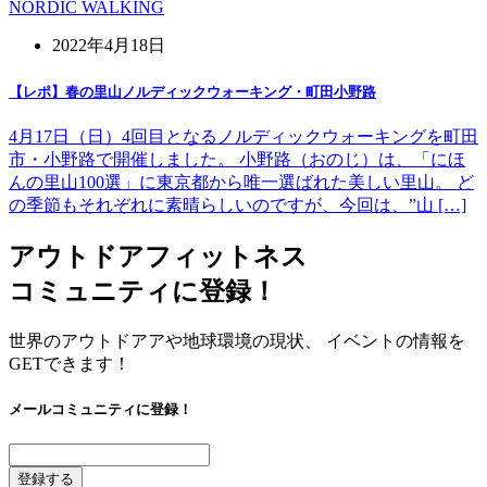
NORDIC WALKING
2022年4月18日
【レポ】春の里山ノルディックウォーキング・町田小野路
4月17日（日）4回目となるノルディックウォーキングを町田
市・小野路で開催しました。 小野路（おのじ）は、「にほ
んの里山100選」に東京都から唯一選ばれた美しい里山。 ど
の季節もそれぞれに素晴らしいのですが、今回は、”山 […]
アウトドアフィットネス
コミュニティに登録！
世界のアウトドアアや地球環境の現状、 イベントの情報を
GETできます！
メールコミュニティに登録！