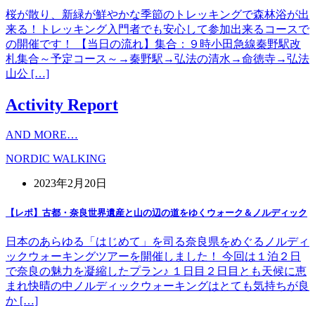
桜が散り、新緑が鮮やかな季節のトレッキングで森林浴が出
来る！トレッキング入門者でも安心して参加出来るコースで
の開催です！ 【当日の流れ】集合：９時小田急線秦野駅改
札集合～予定コース～→秦野駅→弘法の清水→命徳寺→弘法
山公 […]
Activity Report
AND MORE…
NORDIC WALKING
2023年2月20日
【レポ】古都・奈良世界遺産と山の辺の道をゆくウォーク＆ノルディック
日本のあらゆる「はじめて」を司る奈良県をめぐるノルディ
ックウォーキングツアーを開催しました！ 今回は１泊２日
で奈良の魅力を凝縮したプラン♪ １日目２日目とも天候に恵
まれ快晴の中ノルディックウォーキングはとても気持ちが良
か […]