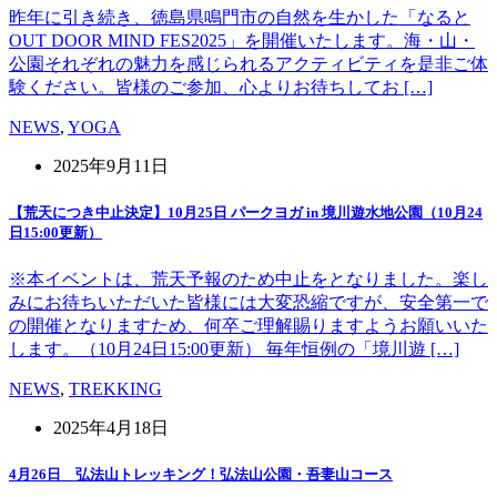
昨年に引き続き、徳島県鳴門市の自然を生かした「なると
OUT DOOR MIND FES2025」を開催いたします。海・山・
公園それぞれの魅力を感じられるアクティビティを是非ご体
験ください。皆様のご参加、心よりお待ちしてお […]
NEWS
,
YOGA
2025年9月11日
【荒天につき中止決定】10月25日 パークヨガ in 境川遊水地公園（10月24
日15:00更新）
※本イベントは、荒天予報のため中止をとなりました。楽し
みにお待ちいただいた皆様には大変恐縮ですが、安全第一で
の開催となりますため、何卒ご理解賜りますようお願いいた
します。（10月24日15:00更新） 毎年恒例の「境川遊 […]
NEWS
,
TREKKING
2025年4月18日
4月26日 弘法山トレッキング！弘法山公園・吾妻山コース