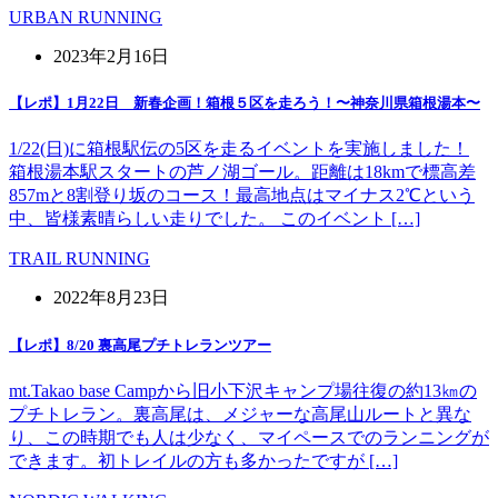
URBAN RUNNING
2023年2月16日
【レポ】1月22日 新春企画！箱根５区を走ろう！〜神奈川県箱根湯本〜
1/22(日)に箱根駅伝の5区を走るイベントを実施しました！
箱根湯本駅スタートの芦ノ湖ゴール。距離は18kmで標高差
857mと8割登り坂のコース！最高地点はマイナス2℃という
中、皆様素晴らしい走りでした。 このイベント […]
TRAIL RUNNING
2022年8月23日
【レポ】8/20 裏高尾プチトレランツアー
mt.Takao base Campから旧小下沢キャンプ場往復の約13㎞の
プチトレラン。裏高尾は、メジャーな高尾山ルートと異な
り、この時期でも人は少なく、マイペースでのランニングが
できます。初トレイルの方も多かったですが […]