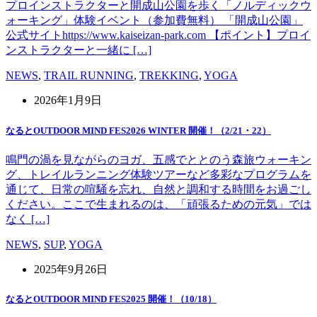
プロインストラクターと開成山公園を歩く「ノルディックウ
ォーキング」体験イベント（参加費無料） 「開成山公園」
公式サイトhttps://www.kaiseizan-park.com 【ポイント】プロイ
ンストラクターと一緒に […]
NEWS
,
TRAIL RUNNING
,
TREKKING
,
YOGA
2026年1月9日
なるとOUTDOOR MIND FES2026 WINTER 開催！（2/21・22）
鳴門の渦を見ながらのヨガ、五感でととのう森旅ウォーキン
グ、トレイルランニング体験ツアーなど多彩なプログラムを
通じて、日常の喧騒を忘れ、自然と調和する時間をお過ごし
ください。ここで生まれるのは、「頑張るための元気」では
なく […]
NEWS
,
SUP
,
YOGA
2025年9月26日
なるとOUTDOOR MIND FES2025 開催！（10/18）