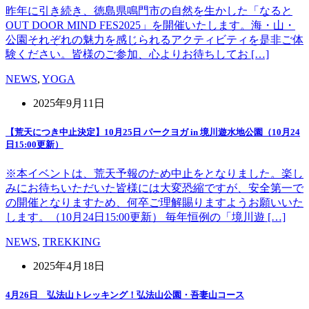
昨年に引き続き、徳島県鳴門市の自然を生かした「なると
OUT DOOR MIND FES2025」を開催いたします。海・山・
公園それぞれの魅力を感じられるアクティビティを是非ご体
験ください。皆様のご参加、心よりお待ちしてお […]
NEWS
,
YOGA
2025年9月11日
【荒天につき中止決定】10月25日 パークヨガ in 境川遊水地公園（10月24
日15:00更新）
※本イベントは、荒天予報のため中止をとなりました。楽し
みにお待ちいただいた皆様には大変恐縮ですが、安全第一で
の開催となりますため、何卒ご理解賜りますようお願いいた
します。（10月24日15:00更新） 毎年恒例の「境川遊 […]
NEWS
,
TREKKING
2025年4月18日
4月26日 弘法山トレッキング！弘法山公園・吾妻山コース