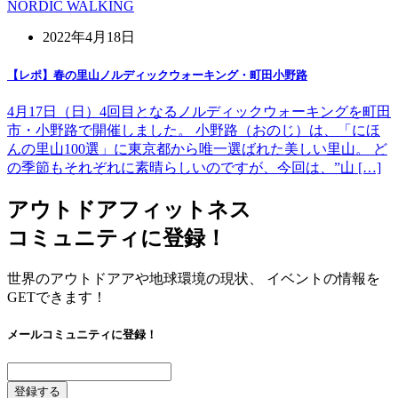
NORDIC WALKING
2022年4月18日
【レポ】春の里山ノルディックウォーキング・町田小野路
4月17日（日）4回目となるノルディックウォーキングを町田
市・小野路で開催しました。 小野路（おのじ）は、「にほ
んの里山100選」に東京都から唯一選ばれた美しい里山。 ど
の季節もそれぞれに素晴らしいのですが、今回は、”山 […]
アウトドアフィットネス
コミュニティに登録！
世界のアウトドアアや地球環境の現状、 イベントの情報を
GETできます！
メールコミュニティに登録！