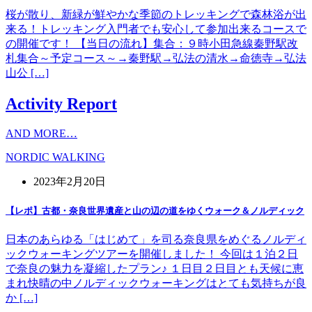
桜が散り、新緑が鮮やかな季節のトレッキングで森林浴が出
来る！トレッキング入門者でも安心して参加出来るコースで
の開催です！ 【当日の流れ】集合：９時小田急線秦野駅改
札集合～予定コース～→秦野駅→弘法の清水→命徳寺→弘法
山公 […]
Activity Report
AND MORE…
NORDIC WALKING
2023年2月20日
【レポ】古都・奈良世界遺産と山の辺の道をゆくウォーク＆ノルディック
日本のあらゆる「はじめて」を司る奈良県をめぐるノルディ
ックウォーキングツアーを開催しました！ 今回は１泊２日
で奈良の魅力を凝縮したプラン♪ １日目２日目とも天候に恵
まれ快晴の中ノルディックウォーキングはとても気持ちが良
か […]