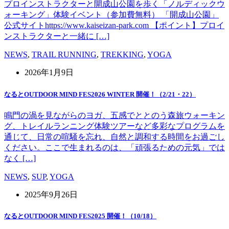
プロインストラクターと開成山公園を歩く「ノルディックウ
ォーキング」体験イベント（参加費無料） 「開成山公園」
公式サイトhttps://www.kaiseizan-park.com 【ポイント】プロイ
ンストラクターと一緒に […]
NEWS
,
TRAIL RUNNING
,
TREKKING
,
YOGA
2026年1月9日
なるとOUTDOOR MIND FES2026 WINTER 開催！（2/21・22）
鳴門の渦を見ながらのヨガ、五感でととのう森旅ウォーキン
グ、トレイルランニング体験ツアーなど多彩なプログラムを
通じて、日常の喧騒を忘れ、自然と調和する時間をお過ごし
ください。ここで生まれるのは、「頑張るための元気」では
なく […]
NEWS
,
SUP
,
YOGA
2025年9月26日
なるとOUTDOOR MIND FES2025 開催！（10/18）