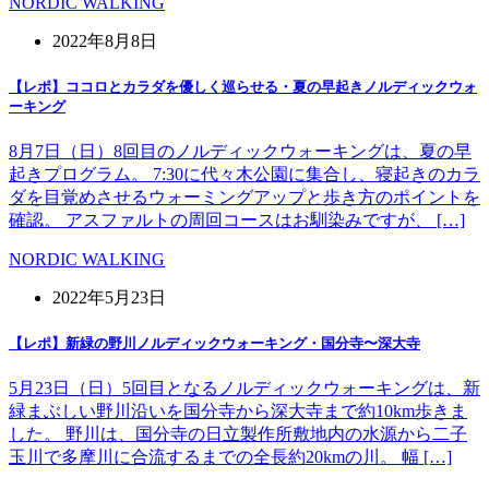
NORDIC WALKING
2022年8月8日
【レポ】ココロとカラダを優しく巡らせる・夏の早起きノルディックウォ
ーキング
8月7日（日）8回目のノルディックウォーキングは、夏の早
起きプログラム。 7:30に代々木公園に集合し、寝起きのカラ
ダを目覚めさせるウォーミングアップと歩き方のポイントを
確認。 アスファルトの周回コースはお馴染みですが、 […]
NORDIC WALKING
2022年5月23日
【レポ】新緑の野川ノルディックウォーキング・国分寺〜深大寺
5月23日（日）5回目となるノルディックウォーキングは、新
緑まぶしい野川沿いを国分寺から深大寺まで約10km歩きま
した。 野川は、国分寺の日立製作所敷地内の水源から二子
玉川で多摩川に合流するまでの全長約20kmの川。 幅 […]