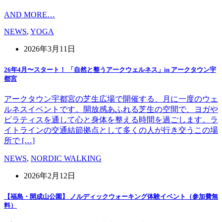
AND MORE…
NEWS
,
YOGA
2026年3月11日
26年4月〜スタート！ 「自然と整うアークウェルネス」in アークタウン宇
都宮
アークタウン宇都宮の芝生広場で開催する、月に一度のウェ
ルネスイベントです。開放感あふれる芝生の空間で、ヨガや
ピラティスを通して心と身体を整える時間を過ごします。ラ
イトラインの交通結節拠点として多くの人が行き交うこの場
所で […]
NEWS
,
NORDIC WALKING
2026年2月12日
【福島・開成山公園】 ノルディックウォーキング体験イベント（参加費無
料）