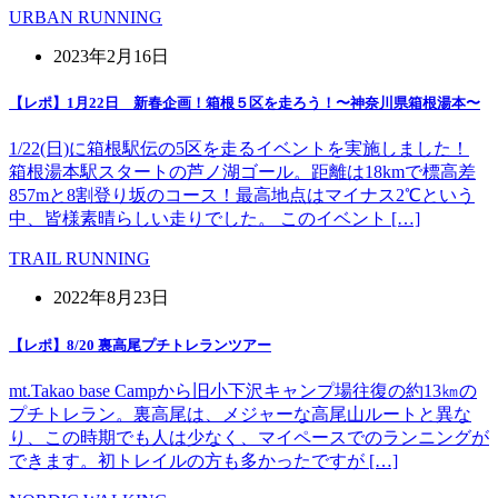
URBAN RUNNING
2023年2月16日
【レポ】1月22日 新春企画！箱根５区を走ろう！〜神奈川県箱根湯本〜
1/22(日)に箱根駅伝の5区を走るイベントを実施しました！
箱根湯本駅スタートの芦ノ湖ゴール。距離は18kmで標高差
857mと8割登り坂のコース！最高地点はマイナス2℃という
中、皆様素晴らしい走りでした。 このイベント […]
TRAIL RUNNING
2022年8月23日
【レポ】8/20 裏高尾プチトレランツアー
mt.Takao base Campから旧小下沢キャンプ場往復の約13㎞の
プチトレラン。裏高尾は、メジャーな高尾山ルートと異な
り、この時期でも人は少なく、マイペースでのランニングが
できます。初トレイルの方も多かったですが […]