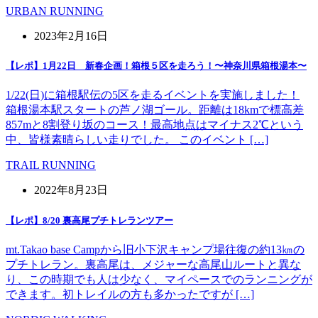
URBAN RUNNING
2023年2月16日
【レポ】1月22日 新春企画！箱根５区を走ろう！〜神奈川県箱根湯本〜
1/22(日)に箱根駅伝の5区を走るイベントを実施しました！
箱根湯本駅スタートの芦ノ湖ゴール。距離は18kmで標高差
857mと8割登り坂のコース！最高地点はマイナス2℃という
中、皆様素晴らしい走りでした。 このイベント […]
TRAIL RUNNING
2022年8月23日
【レポ】8/20 裏高尾プチトレランツアー
mt.Takao base Campから旧小下沢キャンプ場往復の約13㎞の
プチトレラン。裏高尾は、メジャーな高尾山ルートと異な
り、この時期でも人は少なく、マイペースでのランニングが
できます。初トレイルの方も多かったですが […]