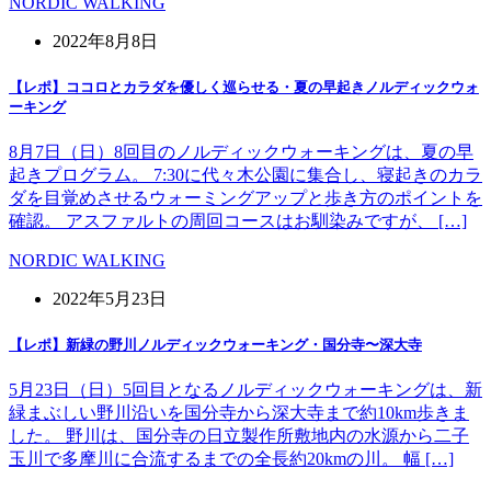
NORDIC WALKING
2022年8月8日
【レポ】ココロとカラダを優しく巡らせる・夏の早起きノルディックウォ
ーキング
8月7日（日）8回目のノルディックウォーキングは、夏の早
起きプログラム。 7:30に代々木公園に集合し、寝起きのカラ
ダを目覚めさせるウォーミングアップと歩き方のポイントを
確認。 アスファルトの周回コースはお馴染みですが、 […]
NORDIC WALKING
2022年5月23日
【レポ】新緑の野川ノルディックウォーキング・国分寺〜深大寺
5月23日（日）5回目となるノルディックウォーキングは、新
緑まぶしい野川沿いを国分寺から深大寺まで約10km歩きま
した。 野川は、国分寺の日立製作所敷地内の水源から二子
玉川で多摩川に合流するまでの全長約20kmの川。 幅 […]