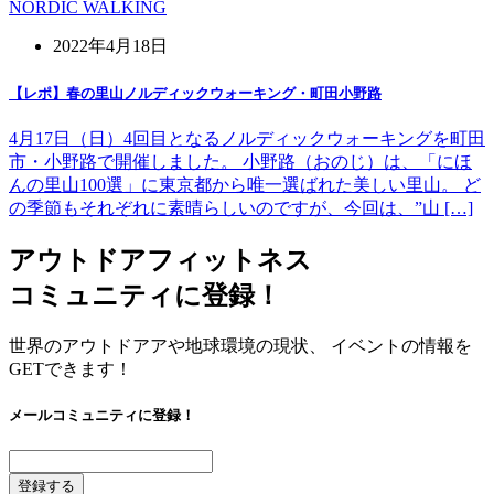
NORDIC WALKING
2022年4月18日
【レポ】春の里山ノルディックウォーキング・町田小野路
4月17日（日）4回目となるノルディックウォーキングを町田
市・小野路で開催しました。 小野路（おのじ）は、「にほ
んの里山100選」に東京都から唯一選ばれた美しい里山。 ど
の季節もそれぞれに素晴らしいのですが、今回は、”山 […]
アウトドアフィットネス
コミュニティに登録！
世界のアウトドアアや地球環境の現状、 イベントの情報を
GETできます！
メールコミュニティに登録！