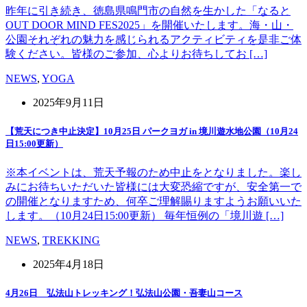
昨年に引き続き、徳島県鳴門市の自然を生かした「なると
OUT DOOR MIND FES2025」を開催いたします。海・山・
公園それぞれの魅力を感じられるアクティビティを是非ご体
験ください。皆様のご参加、心よりお待ちしてお […]
NEWS
,
YOGA
2025年9月11日
【荒天につき中止決定】10月25日 パークヨガ in 境川遊水地公園（10月24
日15:00更新）
※本イベントは、荒天予報のため中止をとなりました。楽し
みにお待ちいただいた皆様には大変恐縮ですが、安全第一で
の開催となりますため、何卒ご理解賜りますようお願いいた
します。（10月24日15:00更新） 毎年恒例の「境川遊 […]
NEWS
,
TREKKING
2025年4月18日
4月26日 弘法山トレッキング！弘法山公園・吾妻山コース