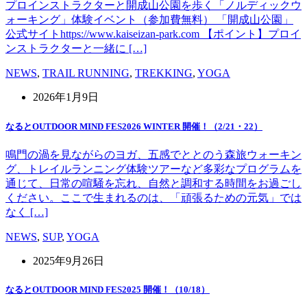
プロインストラクターと開成山公園を歩く「ノルディックウ
ォーキング」体験イベント（参加費無料） 「開成山公園」
公式サイトhttps://www.kaiseizan-park.com 【ポイント】プロイ
ンストラクターと一緒に […]
NEWS
,
TRAIL RUNNING
,
TREKKING
,
YOGA
2026年1月9日
なるとOUTDOOR MIND FES2026 WINTER 開催！（2/21・22）
鳴門の渦を見ながらのヨガ、五感でととのう森旅ウォーキン
グ、トレイルランニング体験ツアーなど多彩なプログラムを
通じて、日常の喧騒を忘れ、自然と調和する時間をお過ごし
ください。ここで生まれるのは、「頑張るための元気」では
なく […]
NEWS
,
SUP
,
YOGA
2025年9月26日
なるとOUTDOOR MIND FES2025 開催！（10/18）