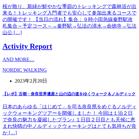
桜が散り、新緑が鮮やかな季節のトレッキングで森林浴が出
来る！トレッキング入門者でも安心して参加出来るコースで
の開催です！ 【当日の流れ】集合：９時小田急線秦野駅改
札集合～予定コース～→秦野駅→弘法の清水→命徳寺→弘法
山公 […]
Activity Report
AND MORE…
NORDIC WALKING
2023年2月20日
【レポ】古都・奈良世界遺産と山の辺の道をゆくウォーク＆ノルディック
日本のあらゆる「はじめて」を司る奈良県をめぐるノルディ
ックウォーキングツアーを開催しました！ 今回は１泊２日
で奈良の魅力を凝縮したプラン♪ １日目２日目とも天候に恵
まれ快晴の中ノルディックウォーキングはとても気持ちが良
か […]