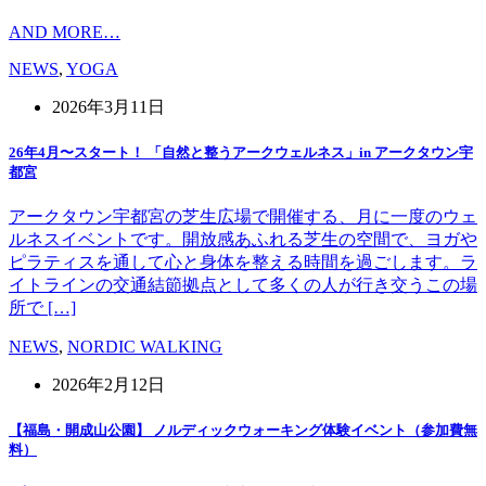
AND MORE…
NEWS
,
YOGA
2026年3月11日
26年4月〜スタート！ 「自然と整うアークウェルネス」in アークタウン宇
都宮
アークタウン宇都宮の芝生広場で開催する、月に一度のウェ
ルネスイベントです。開放感あふれる芝生の空間で、ヨガや
ピラティスを通して心と身体を整える時間を過ごします。ラ
イトラインの交通結節拠点として多くの人が行き交うこの場
所で […]
NEWS
,
NORDIC WALKING
2026年2月12日
【福島・開成山公園】 ノルディックウォーキング体験イベント（参加費無
料）