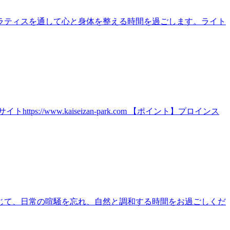
ラティスを通して心と身体を整える時間を過ごします。ライト
ww.kaiseizan-park.com 【ポイント】プロインス
じて、日常の喧騒を忘れ、自然と調和する時間をお過ごしくだ