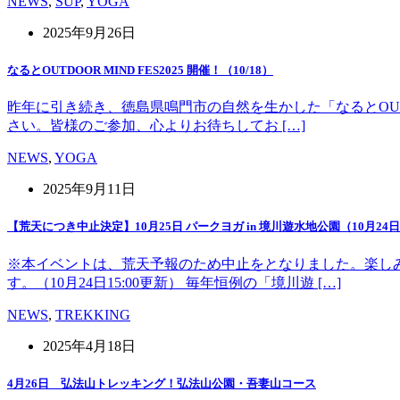
NEWS
,
SUP
,
YOGA
2025年9月26日
なるとOUTDOOR MIND FES2025 開催！（10/18）
昨年に引き続き、徳島県鳴門市の自然を生かした「なるとOUT 
さい。皆様のご参加、心よりお待ちしてお […]
NEWS
,
YOGA
2025年9月11日
【荒天につき中止決定】10月25日 パークヨガ in 境川遊水地公園（10月24日1
※本イベントは、荒天予報のため中止をとなりました。楽し
す。（10月24日15:00更新） 毎年恒例の「境川遊 […]
NEWS
,
TREKKING
2025年4月18日
4月26日 弘法山トレッキング！弘法山公園・吾妻山コース