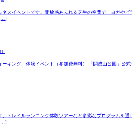
都宮
ルネスイベントです。開放感あふれる芝生の空間で、ヨガやピ
…]
料）
体験イベント（参加費無料） 「開成山公園」公式サイトhttps://w
グ、トレイルランニング体験ツアーなど多彩なプログラムを通
…]