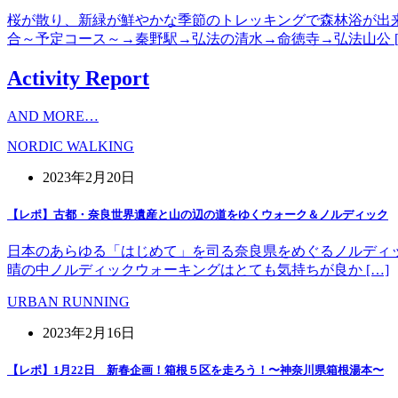
桜が散り、新緑が鮮やかな季節のトレッキングで森林浴が出
合～予定コース～→秦野駅→弘法の清水→命徳寺→弘法山公 [
Activity Report
AND MORE…
NORDIC WALKING
2023年2月20日
【レポ】古都・奈良世界遺産と山の辺の道をゆくウォーク＆ノルディック
日本のあらゆる「はじめて」を司る奈良県をめぐるノルディッ
晴の中ノルディックウォーキングはとても気持ちが良か […]
URBAN RUNNING
2023年2月16日
【レポ】1月22日 新春企画！箱根５区を走ろう！〜神奈川県箱根湯本〜