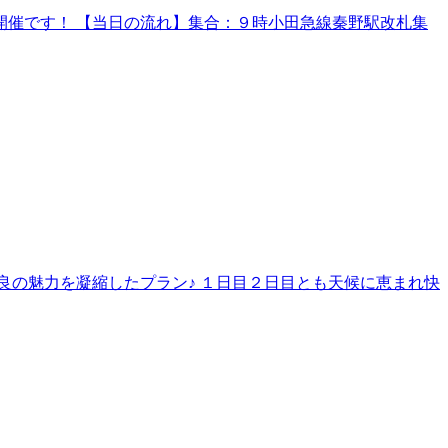
催です！ 【当日の流れ】集合：９時小田急線秦野駅改札集
良の魅力を凝縮したプラン♪ １日目２日目とも天候に恵まれ快