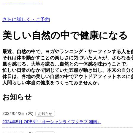
有機野菜つくり
さらに詳しく・ご予約
美しい⾃然の中で健康になる
最近、⾃然の中で、ヨガやランニング・サーフィンする⼈を
それは体を動かすことの楽しさに気づいた⼈々が、さらなる
⾵を感じる、⼤地を蹴る…⾃然との⼀体感を味わうことで、
忙しい⽇常のなかで閉じていた五感が動き出し、本来の⾃分
休⽇は、各地の美しい⾃然の中でアウトドアフィットネスに
⼈間らしい本当の健康をつくってみませんか。
お知らせ
2024/04/25（木)
お知らせ
2024年5月 OPEN!!「オーシャンライフクラブ 湘南」