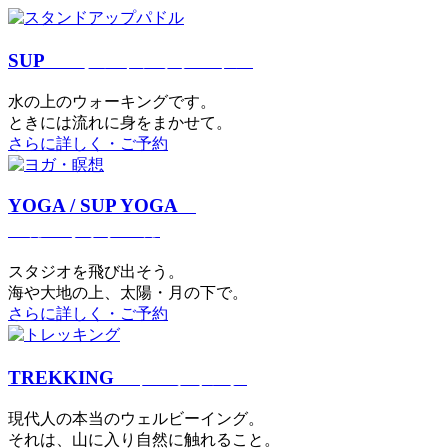
SUP
スタンドアップパドル
⽔の上のウォーキングです。
ときには流れに身をまかせて。
さらに詳しく・ご予約
YOGA / SUP YOGA
ヨガ・サップヨガ
スタジオを⾶び出そう。
海や大地の上、太陽・⽉の下で。
さらに詳しく・ご予約
TREKKING
トレッキング
現代⼈の本当のウェルビーイング。
それは、⼭に⼊り⾃然に触れること。