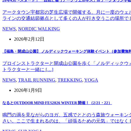
26年4月〜スタート！ 「自然と整うアークウェルネス」in アークタウン宇
アークタウン宇都宮の芝生広場で開催する、月に一度のウェ
ラインの交通結節拠点として多くの人が行き交うこの場所で [
NEWS
,
NORDIC WALKING
2026年2月12日
【福島・開成山公園】 ノルディックウォーキング体験イベント（参加費無
プロインストラクターと開成山公園を歩く「ノルディックウォーキング」
トラクターと一緒に […]
NEWS
,
TRAIL RUNNING
,
TREKKING
,
YOGA
2026年1月9日
なるとOUTDOOR MIND FES2026 WINTER 開催！（2/21・22）
鳴門の渦を見ながらのヨガ、五感でととのう森旅ウォーキン
さい。ここで生まれるのは、「頑張るための元気」ではなく [