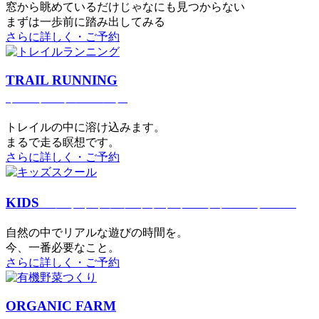
窓から眺めているだけじゃなにも見つからない
まずは一歩前に踏み出してみる
さらに詳しく・ご予約
TRAIL RUNNING
トレイルランニング
トレイルの中に溶け込みます。
まるで⾛る瞑想です。
さらに詳しく・ご予約
KIDS
アウトドアフィットネス
キッズスクール
⾃然の中でリアルな遊びの時間を。
今、⼀番必要なこと。
さらに詳しく・ご予約
ORGANIC FARM