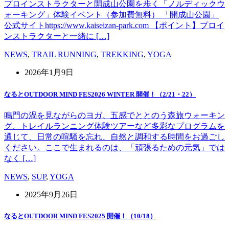
プロインストラクターと開成山公園を歩く「ノルディックウ
ォーキング」体験イベント（参加費無料） 「開成山公園」
公式サイトhttps://www.kaiseizan-park.com 【ポイント】プロイ
ンストラクターと一緒に […]
NEWS
,
TRAIL RUNNING
,
TREKKING
,
YOGA
2026年1月9日
なるとOUTDOOR MIND FES2026 WINTER 開催！（2/21・22）
鳴門の渦を見ながらのヨガ、五感でととのう森旅ウォーキン
グ、トレイルランニング体験ツアーなど多彩なプログラムを
通じて、日常の喧騒を忘れ、自然と調和する時間をお過ごし
ください。ここで生まれるのは、「頑張るための元気」では
なく […]
NEWS
,
SUP
,
YOGA
2025年9月26日
なるとOUTDOOR MIND FES2025 開催！（10/18）