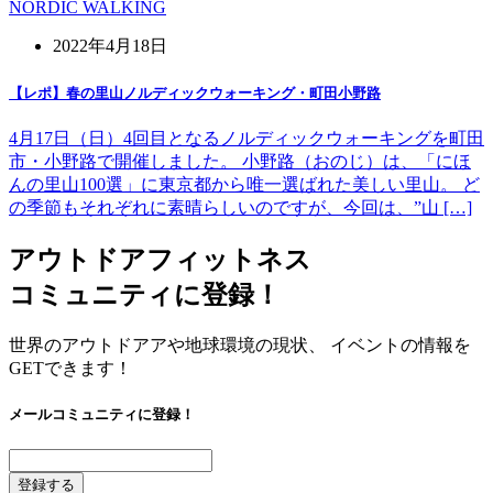
NORDIC WALKING
2022年4月18日
【レポ】春の里山ノルディックウォーキング・町田小野路
4月17日（日）4回目となるノルディックウォーキングを町田
市・小野路で開催しました。 小野路（おのじ）は、「にほ
んの里山100選」に東京都から唯一選ばれた美しい里山。 ど
の季節もそれぞれに素晴らしいのですが、今回は、”山 […]
アウトドアフィットネス
コミュニティに登録！
世界のアウトドアアや地球環境の現状、 イベントの情報を
GETできます！
メールコミュニティに登録！