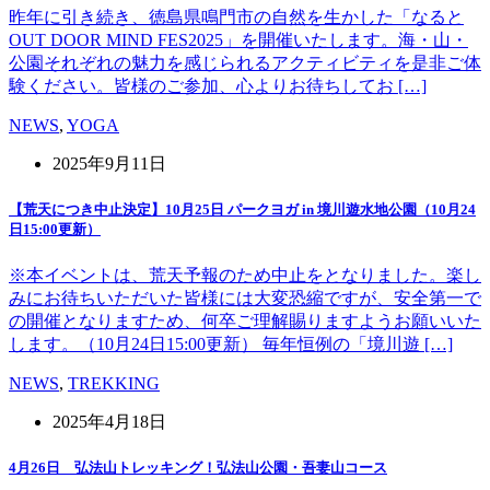
昨年に引き続き、徳島県鳴門市の自然を生かした「なると
OUT DOOR MIND FES2025」を開催いたします。海・山・
公園それぞれの魅力を感じられるアクティビティを是非ご体
験ください。皆様のご参加、心よりお待ちしてお […]
NEWS
,
YOGA
2025年9月11日
【荒天につき中止決定】10月25日 パークヨガ in 境川遊水地公園（10月24
日15:00更新）
※本イベントは、荒天予報のため中止をとなりました。楽し
みにお待ちいただいた皆様には大変恐縮ですが、安全第一で
の開催となりますため、何卒ご理解賜りますようお願いいた
します。（10月24日15:00更新） 毎年恒例の「境川遊 […]
NEWS
,
TREKKING
2025年4月18日
4月26日 弘法山トレッキング！弘法山公園・吾妻山コース