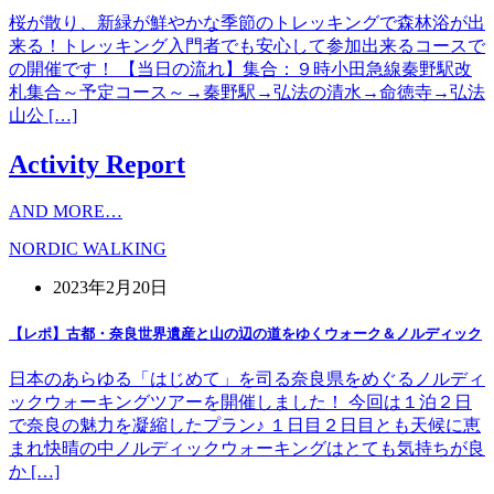
桜が散り、新緑が鮮やかな季節のトレッキングで森林浴が出
来る！トレッキング入門者でも安心して参加出来るコースで
の開催です！ 【当日の流れ】集合：９時小田急線秦野駅改
札集合～予定コース～→秦野駅→弘法の清水→命徳寺→弘法
山公 […]
Activity Report
AND MORE…
NORDIC WALKING
2023年2月20日
【レポ】古都・奈良世界遺産と山の辺の道をゆくウォーク＆ノルディック
日本のあらゆる「はじめて」を司る奈良県をめぐるノルディ
ックウォーキングツアーを開催しました！ 今回は１泊２日
で奈良の魅力を凝縮したプラン♪ １日目２日目とも天候に恵
まれ快晴の中ノルディックウォーキングはとても気持ちが良
か […]