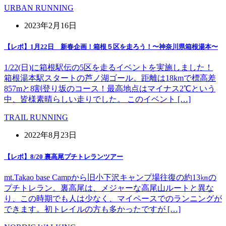
URBAN RUNNING
2023年2月16日
【レポ】1月22日 新春企画！箱根５区を走ろう！〜神奈川県箱根湯本〜
1/22(日)に箱根駅伝の5区を走るイベントを実施しました！
箱根湯本駅スタートの芦ノ湖ゴール。距離は18kmで標高差
857mと8割登り坂のコース！最高地点はマイナス2℃という
中、皆様素晴らしい走りでした。 このイベント […]
TRAIL RUNNING
2022年8月23日
【レポ】8/20 裏高尾プチトレランツアー
mt.Takao base Campから旧小下沢キャンプ場往復の約13㎞の
プチトレラン。裏高尾は、メジャーな高尾山ルートと異な
り、この時期でも人は少なく、マイペースでのランニングが
できます。初トレイルの方も多かったですが […]