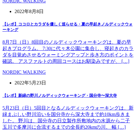
NORDIC WALKING
2022年8月8日
【レポ】ココロとカラダを優しく巡らせる・夏の早起きノルディックウォ
ーキング
8月7日（日）8回目のノルディックウォーキングは、夏の早
起きプログラム。 7:30に代々木公園に集合し、寝起きのカラ
ダを目覚めさせるウォーミングアップと歩き方のポイントを
確認。 アスファルトの周回コースはお馴染みですが、 […]
NORDIC WALKING
2022年5月23日
【レポ】新緑の野川ノルディックウォーキング・国分寺〜深大寺
5月23日（日）5回目となるノルディックウォーキングは、新
緑まぶしい野川沿いを国分寺から深大寺まで約10km歩きま
した。 野川は、国分寺の日立製作所敷地内の水源から二子
玉川で多摩川に合流するまでの全長約20kmの川。 幅 […]