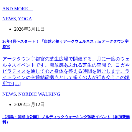
AND MORE…
NEWS
,
YOGA
2026年3月11日
26年4月〜スタート！ 「自然と整うアークウェルネス」in アークタウン宇
都宮
アークタウン宇都宮の芝生広場で開催する、月に一度のウェ
ルネスイベントです。開放感あふれる芝生の空間で、ヨガや
ピラティスを通して心と身体を整える時間を過ごします。ラ
イトラインの交通結節拠点として多くの人が行き交うこの場
所で […]
NEWS
,
NORDIC WALKING
2026年2月12日
【福島・開成山公園】 ノルディックウォーキング体験イベント（参加費無
料）