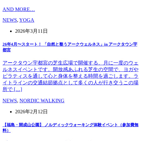
AND MORE…
NEWS
,
YOGA
2026年3月11日
26年4月〜スタート！ 「自然と整うアークウェルネス」in アークタウン宇
都宮
アークタウン宇都宮の芝生広場で開催する、月に一度のウェ
ルネスイベントです。開放感あふれる芝生の空間で、ヨガや
ピラティスを通して心と身体を整える時間を過ごします。ラ
イトラインの交通結節拠点として多くの人が行き交うこの場
所で […]
NEWS
,
NORDIC WALKING
2026年2月12日
【福島・開成山公園】 ノルディックウォーキング体験イベント（参加費無
料）