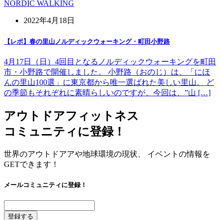
NORDIC WALKING
2022年4月18日
【レポ】春の里山ノルディックウォーキング・町田小野路
4月17日（日）4回目となるノルディックウォーキングを町田
市・小野路で開催しました。 小野路（おのじ）は、「にほ
んの里山100選」に東京都から唯一選ばれた美しい里山。 ど
の季節もそれぞれに素晴らしいのですが、今回は、”山 […]
アウトドアフィットネス
コミュニティに登録！
世界のアウトドアアや地球環境の現状、 イベントの情報を
GETできます！
メールコミュニティに登録！