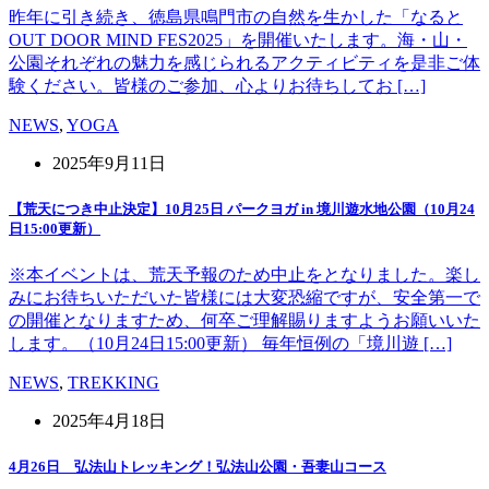
昨年に引き続き、徳島県鳴門市の自然を生かした「なると
OUT DOOR MIND FES2025」を開催いたします。海・山・
公園それぞれの魅力を感じられるアクティビティを是非ご体
験ください。皆様のご参加、心よりお待ちしてお […]
NEWS
,
YOGA
2025年9月11日
【荒天につき中止決定】10月25日 パークヨガ in 境川遊水地公園（10月24
日15:00更新）
※本イベントは、荒天予報のため中止をとなりました。楽し
みにお待ちいただいた皆様には大変恐縮ですが、安全第一で
の開催となりますため、何卒ご理解賜りますようお願いいた
します。（10月24日15:00更新） 毎年恒例の「境川遊 […]
NEWS
,
TREKKING
2025年4月18日
4月26日 弘法山トレッキング！弘法山公園・吾妻山コース