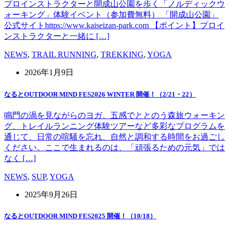
プロインストラクターと開成山公園を歩く「ノルディックウ
ォーキング」体験イベント（参加費無料） 「開成山公園」
公式サイトhttps://www.kaiseizan-park.com 【ポイント】プロイ
ンストラクターと一緒に […]
NEWS
,
TRAIL RUNNING
,
TREKKING
,
YOGA
2026年1月9日
なるとOUTDOOR MIND FES2026 WINTER 開催！（2/21・22）
鳴門の渦を見ながらのヨガ、五感でととのう森旅ウォーキン
グ、トレイルランニング体験ツアーなど多彩なプログラムを
通じて、日常の喧騒を忘れ、自然と調和する時間をお過ごし
ください。ここで生まれるのは、「頑張るための元気」では
なく […]
NEWS
,
SUP
,
YOGA
2025年9月26日
なるとOUTDOOR MIND FES2025 開催！（10/18）