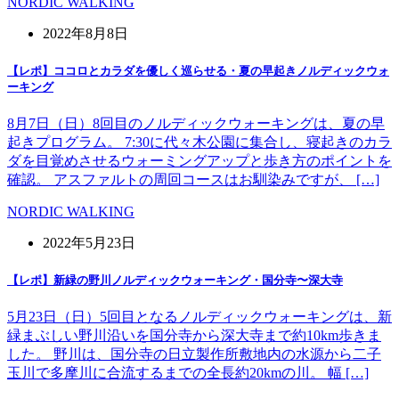
NORDIC WALKING
2022年8月8日
【レポ】ココロとカラダを優しく巡らせる・夏の早起きノルディックウォ
ーキング
8月7日（日）8回目のノルディックウォーキングは、夏の早
起きプログラム。 7:30に代々木公園に集合し、寝起きのカラ
ダを目覚めさせるウォーミングアップと歩き方のポイントを
確認。 アスファルトの周回コースはお馴染みですが、 […]
NORDIC WALKING
2022年5月23日
【レポ】新緑の野川ノルディックウォーキング・国分寺〜深大寺
5月23日（日）5回目となるノルディックウォーキングは、新
緑まぶしい野川沿いを国分寺から深大寺まで約10km歩きま
した。 野川は、国分寺の日立製作所敷地内の水源から二子
玉川で多摩川に合流するまでの全長約20kmの川。 幅 […]