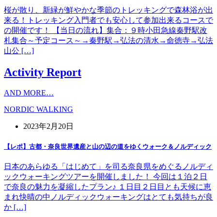
桜が散り、新緑が鮮やかな季節のトレッキングで森林浴が出
来る！トレッキング入門者でも安心して参加出来るコースで
の開催です！ 【当日の流れ】集合：９時小田急線秦野駅改
札集合～予定コース～→秦野駅→弘法の清水→命徳寺→弘法
山公 […]
Activity Report
AND MORE…
NORDIC WALKING
2023年2月20日
【レポ】古都・奈良世界遺産と山の辺の道をゆくウォーク＆ノルディック
日本のあらゆる「はじめて」を司る奈良県をめぐるノルディ
ックウォーキングツアーを開催しました！ 今回は１泊２日
で奈良の魅力を凝縮したプラン♪ １日目２日目とも天候に恵
まれ快晴の中ノルディックウォーキングはとても気持ちが良
か […]