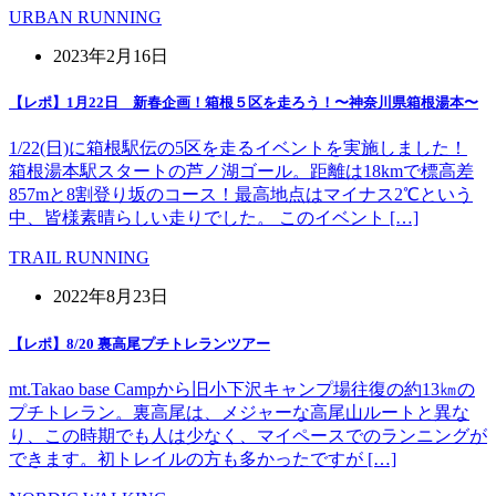
URBAN RUNNING
2023年2月16日
【レポ】1月22日 新春企画！箱根５区を走ろう！〜神奈川県箱根湯本〜
1/22(日)に箱根駅伝の5区を走るイベントを実施しました！
箱根湯本駅スタートの芦ノ湖ゴール。距離は18kmで標高差
857mと8割登り坂のコース！最高地点はマイナス2℃という
中、皆様素晴らしい走りでした。 このイベント […]
TRAIL RUNNING
2022年8月23日
【レポ】8/20 裏高尾プチトレランツアー
mt.Takao base Campから旧小下沢キャンプ場往復の約13㎞の
プチトレラン。裏高尾は、メジャーな高尾山ルートと異な
り、この時期でも人は少なく、マイペースでのランニングが
できます。初トレイルの方も多かったですが […]