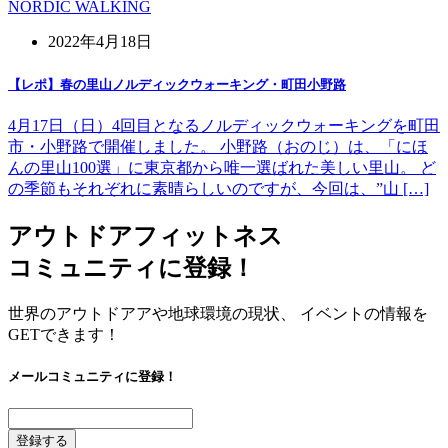
NORDIC WALKING
2022年4月18日
【レポ】春の里山ノルディックウォーキング・町田小野路
4月17日（日）4回目となるノルディックウォーキングを町田
市・小野路で開催しました。 小野路（おのじ）は、「にほ
んの里山100選」に東京都から唯一選ばれた美しい里山。 ど
の季節もそれぞれに素晴らしいのですが、今回は、”山 […]
アウトドアフィットネス
コミュニティに登録！
世界のアウトドアアや地球環境の現状、 イベントの情報を
GETできます！
メールコミュニティに登録！