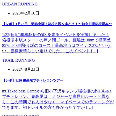
URBAN RUNNING
2023年2月16日
【レポ】1月22日 新春企画！箱根５区を走ろう！〜神奈川県箱根湯本〜
1/22(日)に箱根駅伝の5区を走るイベントを実施しました！
箱根湯本駅スタートの芦ノ湖ゴール。距離は18kmで標高差
857mと8割登り坂のコース！最高地点はマイナス2℃という
中、皆様素晴らしい走りでした。 このイベント […]
TRAIL RUNNING
2022年8月23日
【レポ】8/20 裏高尾プチトレランツアー
mt.Takao base Campから旧小下沢キャンプ場往復の約13㎞の
プチトレラン。裏高尾は、メジャーな高尾山ルートと異な
り、この時期でも人は少なく、マイペースでのランニングが
できます。初トレイルの方も多かったですが […]