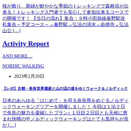
桜が散り、新緑が鮮やかな季節のトレッキングで森林浴が出
来る！トレッキング入門者でも安心して参加出来るコースで
の開催です！ 【当日の流れ】集合：９時小田急線秦野駅改
札集合～予定コース～→秦野駅→弘法の清水→命徳寺→弘法
山公 […]
Activity Report
AND MORE…
NORDIC WALKING
2023年2月20日
【レポ】古都・奈良世界遺産と山の辺の道をゆくウォーク＆ノルディック
日本のあらゆる「はじめて」を司る奈良県をめぐるノルディ
ックウォーキングツアーを開催しました！ 今回は１泊２日
で奈良の魅力を凝縮したプラン♪ １日目２日目とも天候に恵
まれ快晴の中ノルディックウォーキングはとても気持ちが良
か […]