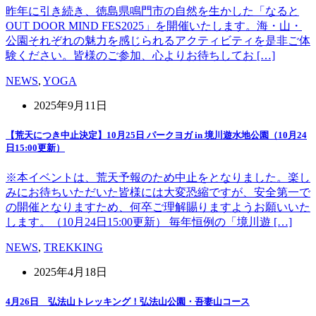
昨年に引き続き、徳島県鳴門市の自然を生かした「なると
OUT DOOR MIND FES2025」を開催いたします。海・山・
公園それぞれの魅力を感じられるアクティビティを是非ご体
験ください。皆様のご参加、心よりお待ちしてお […]
NEWS
,
YOGA
2025年9月11日
【荒天につき中止決定】10月25日 パークヨガ in 境川遊水地公園（10月24
日15:00更新）
※本イベントは、荒天予報のため中止をとなりました。楽し
みにお待ちいただいた皆様には大変恐縮ですが、安全第一で
の開催となりますため、何卒ご理解賜りますようお願いいた
します。（10月24日15:00更新） 毎年恒例の「境川遊 […]
NEWS
,
TREKKING
2025年4月18日
4月26日 弘法山トレッキング！弘法山公園・吾妻山コース