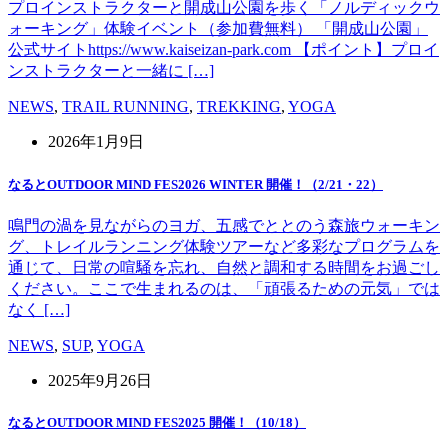
プロインストラクターと開成山公園を歩く「ノルディックウ
ォーキング」体験イベント（参加費無料） 「開成山公園」
公式サイトhttps://www.kaiseizan-park.com 【ポイント】プロイ
ンストラクターと一緒に […]
NEWS
,
TRAIL RUNNING
,
TREKKING
,
YOGA
2026年1月9日
なるとOUTDOOR MIND FES2026 WINTER 開催！（2/21・22）
鳴門の渦を見ながらのヨガ、五感でととのう森旅ウォーキン
グ、トレイルランニング体験ツアーなど多彩なプログラムを
通じて、日常の喧騒を忘れ、自然と調和する時間をお過ごし
ください。ここで生まれるのは、「頑張るための元気」では
なく […]
NEWS
,
SUP
,
YOGA
2025年9月26日
なるとOUTDOOR MIND FES2025 開催！（10/18）