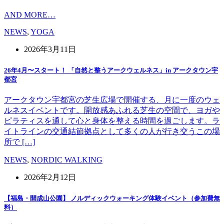
AND MORE…
NEWS
,
YOGA
2026年3月11日
26年4月〜スタート！ 「自然と整うアークウェルネス」in アークタウン宇
都宮
アークタウン宇都宮の芝生広場で開催する、月に一度のウェ
ルネスイベントです。開放感あふれる芝生の空間で、ヨガや
ピラティスを通して心と身体を整える時間を過ごします。ラ
イトラインの交通結節拠点として多くの人が行き交うこの場
所で […]
NEWS
,
NORDIC WALKING
2026年2月12日
【福島・開成山公園】 ノルディックウォーキング体験イベント（参加費無
料）