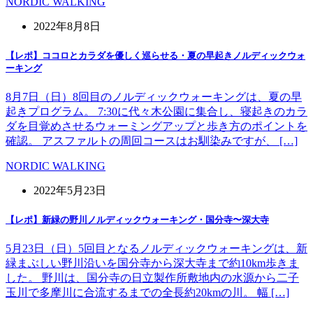
NORDIC WALKING
2022年8月8日
【レポ】ココロとカラダを優しく巡らせる・夏の早起きノルディックウォ
ーキング
8月7日（日）8回目のノルディックウォーキングは、夏の早
起きプログラム。 7:30に代々木公園に集合し、寝起きのカラ
ダを目覚めさせるウォーミングアップと歩き方のポイントを
確認。 アスファルトの周回コースはお馴染みですが、 […]
NORDIC WALKING
2022年5月23日
【レポ】新緑の野川ノルディックウォーキング・国分寺〜深大寺
5月23日（日）5回目となるノルディックウォーキングは、新
緑まぶしい野川沿いを国分寺から深大寺まで約10km歩きま
した。 野川は、国分寺の日立製作所敷地内の水源から二子
玉川で多摩川に合流するまでの全長約20kmの川。 幅 […]