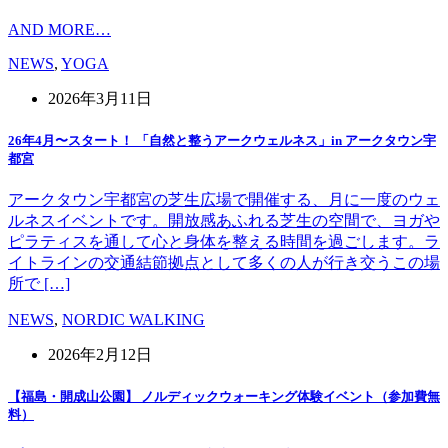
AND MORE…
NEWS
,
YOGA
2026年3月11日
26年4月〜スタート！ 「自然と整うアークウェルネス」in アークタウン宇
都宮
アークタウン宇都宮の芝生広場で開催する、月に一度のウェ
ルネスイベントです。開放感あふれる芝生の空間で、ヨガや
ピラティスを通して心と身体を整える時間を過ごします。ラ
イトラインの交通結節拠点として多くの人が行き交うこの場
所で […]
NEWS
,
NORDIC WALKING
2026年2月12日
【福島・開成山公園】 ノルディックウォーキング体験イベント（参加費無
料）