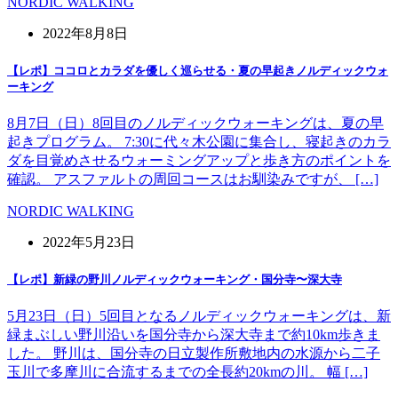
NORDIC WALKING
2022年8月8日
【レポ】ココロとカラダを優しく巡らせる・夏の早起きノルディックウォ
ーキング
8月7日（日）8回目のノルディックウォーキングは、夏の早
起きプログラム。 7:30に代々木公園に集合し、寝起きのカラ
ダを目覚めさせるウォーミングアップと歩き方のポイントを
確認。 アスファルトの周回コースはお馴染みですが、 […]
NORDIC WALKING
2022年5月23日
【レポ】新緑の野川ノルディックウォーキング・国分寺〜深大寺
5月23日（日）5回目となるノルディックウォーキングは、新
緑まぶしい野川沿いを国分寺から深大寺まで約10km歩きま
した。 野川は、国分寺の日立製作所敷地内の水源から二子
玉川で多摩川に合流するまでの全長約20kmの川。 幅 […]