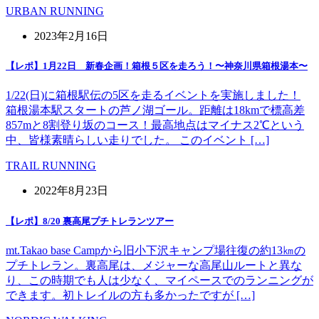
URBAN RUNNING
2023年2月16日
【レポ】1月22日 新春企画！箱根５区を走ろう！〜神奈川県箱根湯本〜
1/22(日)に箱根駅伝の5区を走るイベントを実施しました！
箱根湯本駅スタートの芦ノ湖ゴール。距離は18kmで標高差
857mと8割登り坂のコース！最高地点はマイナス2℃という
中、皆様素晴らしい走りでした。 このイベント […]
TRAIL RUNNING
2022年8月23日
【レポ】8/20 裏高尾プチトレランツアー
mt.Takao base Campから旧小下沢キャンプ場往復の約13㎞の
プチトレラン。裏高尾は、メジャーな高尾山ルートと異な
り、この時期でも人は少なく、マイペースでのランニングが
できます。初トレイルの方も多かったですが […]