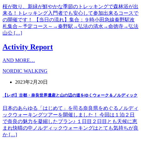
桜が散り、新緑が鮮やかな季節のトレッキングで森林浴が出
来る！トレッキング入門者でも安心して参加出来るコースで
の開催です！ 【当日の流れ】集合：９時小田急線秦野駅改
札集合～予定コース～→秦野駅→弘法の清水→命徳寺→弘法
山公 […]
Activity Report
AND MORE…
NORDIC WALKING
2023年2月20日
【レポ】古都・奈良世界遺産と山の辺の道をゆくウォーク＆ノルディック
日本のあらゆる「はじめて」を司る奈良県をめぐるノルディ
ックウォーキングツアーを開催しました！ 今回は１泊２日
で奈良の魅力を凝縮したプラン♪ １日目２日目とも天候に恵
まれ快晴の中ノルディックウォーキングはとても気持ちが良
か […]