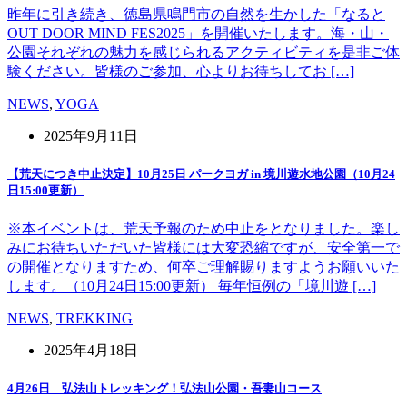
昨年に引き続き、徳島県鳴門市の自然を生かした「なると
OUT DOOR MIND FES2025」を開催いたします。海・山・
公園それぞれの魅力を感じられるアクティビティを是非ご体
験ください。皆様のご参加、心よりお待ちしてお […]
NEWS
,
YOGA
2025年9月11日
【荒天につき中止決定】10月25日 パークヨガ in 境川遊水地公園（10月24
日15:00更新）
※本イベントは、荒天予報のため中止をとなりました。楽し
みにお待ちいただいた皆様には大変恐縮ですが、安全第一で
の開催となりますため、何卒ご理解賜りますようお願いいた
します。（10月24日15:00更新） 毎年恒例の「境川遊 […]
NEWS
,
TREKKING
2025年4月18日
4月26日 弘法山トレッキング！弘法山公園・吾妻山コース