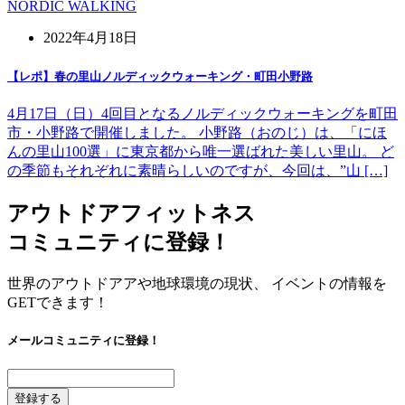
NORDIC WALKING
2022年4月18日
【レポ】春の里山ノルディックウォーキング・町田小野路
4月17日（日）4回目となるノルディックウォーキングを町田
市・小野路で開催しました。 小野路（おのじ）は、「にほ
んの里山100選」に東京都から唯一選ばれた美しい里山。 ど
の季節もそれぞれに素晴らしいのですが、今回は、”山 […]
アウトドアフィットネス
コミュニティに登録！
世界のアウトドアアや地球環境の現状、 イベントの情報を
GETできます！
メールコミュニティに登録！