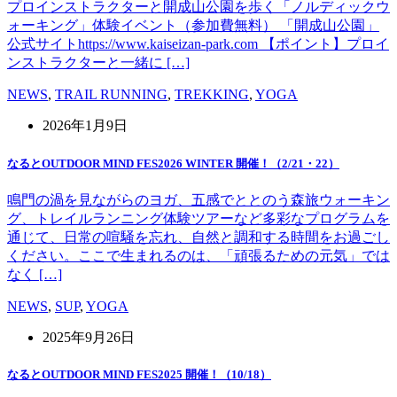
プロインストラクターと開成山公園を歩く「ノルディックウ
ォーキング」体験イベント（参加費無料） 「開成山公園」
公式サイトhttps://www.kaiseizan-park.com 【ポイント】プロイ
ンストラクターと一緒に […]
NEWS
,
TRAIL RUNNING
,
TREKKING
,
YOGA
2026年1月9日
なるとOUTDOOR MIND FES2026 WINTER 開催！（2/21・22）
鳴門の渦を見ながらのヨガ、五感でととのう森旅ウォーキン
グ、トレイルランニング体験ツアーなど多彩なプログラムを
通じて、日常の喧騒を忘れ、自然と調和する時間をお過ごし
ください。ここで生まれるのは、「頑張るための元気」では
なく […]
NEWS
,
SUP
,
YOGA
2025年9月26日
なるとOUTDOOR MIND FES2025 開催！（10/18）