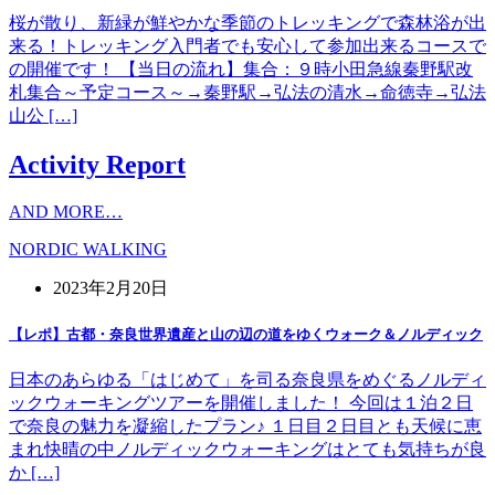
桜が散り、新緑が鮮やかな季節のトレッキングで森林浴が出
来る！トレッキング入門者でも安心して参加出来るコースで
の開催です！ 【当日の流れ】集合：９時小田急線秦野駅改
札集合～予定コース～→秦野駅→弘法の清水→命徳寺→弘法
山公 […]
Activity Report
AND MORE…
NORDIC WALKING
2023年2月20日
【レポ】古都・奈良世界遺産と山の辺の道をゆくウォーク＆ノルディック
日本のあらゆる「はじめて」を司る奈良県をめぐるノルディ
ックウォーキングツアーを開催しました！ 今回は１泊２日
で奈良の魅力を凝縮したプラン♪ １日目２日目とも天候に恵
まれ快晴の中ノルディックウォーキングはとても気持ちが良
か […]