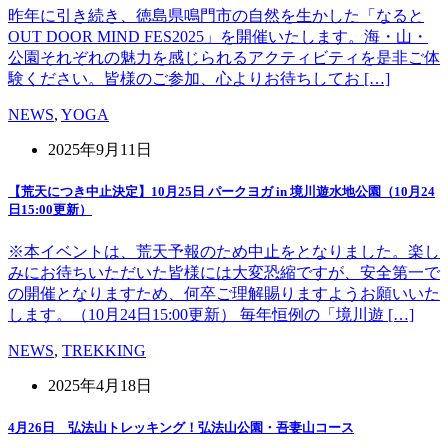
昨年に引き続き、徳島県鳴門市の自然を生かした「なると
OUT DOOR MIND FES2025」を開催いたします。海・山・
公園それぞれの魅力を感じられるアクティビティを是非ご体
験ください。皆様のご参加、心よりお待ちしてお […]
NEWS
,
YOGA
2025年9月11日
【荒天につき中止決定】10月25日 パークヨガ in 境川遊水地公園（10月24
日15:00更新）
※本イベントは、荒天予報のため中止をとなりました。楽し
みにお待ちいただいた皆様には大変恐縮ですが、安全第一で
の開催となりますため、何卒ご理解賜りますようお願いいた
します。（10月24日15:00更新） 毎年恒例の「境川遊 […]
NEWS
,
TREKKING
2025年4月18日
4月26日 弘法山トレッキング！弘法山公園・吾妻山コース