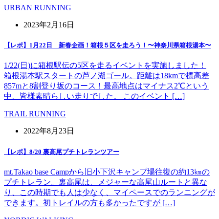
URBAN RUNNING
2023年2月16日
【レポ】1月22日 新春企画！箱根５区を走ろう！〜神奈川県箱根湯本〜
1/22(日)に箱根駅伝の5区を走るイベントを実施しました！
箱根湯本駅スタートの芦ノ湖ゴール。距離は18kmで標高差
857mと8割登り坂のコース！最高地点はマイナス2℃という
中、皆様素晴らしい走りでした。 このイベント […]
TRAIL RUNNING
2022年8月23日
【レポ】8/20 裏高尾プチトレランツアー
mt.Takao base Campから旧小下沢キャンプ場往復の約13㎞の
プチトレラン。裏高尾は、メジャーな高尾山ルートと異な
り、この時期でも人は少なく、マイペースでのランニングが
できます。初トレイルの方も多かったですが […]