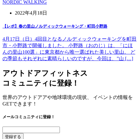
NORDIC WALKING
2022年4月18日
【レポ】春の里山ノルディックウォーキング・町田小野路
4月17日（日）4回目となるノルディックウォーキングを町田
市・小野路で開催しました。 小野路（おのじ）は、「にほ
んの里山100選」に東京都から唯一選ばれた美しい里山。 ど
の季節もそれぞれに素晴らしいのですが、今回は、”山 […]
アウトドアフィットネス
コミュニティに登録！
世界のアウトドアアや地球環境の現状、 イベントの情報を
GETできます！
メールコミュニティに登録！