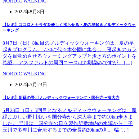
NORDIC WALKING
2022年8月8日
【レポ】ココロとカラダを優しく巡らせる・夏の早起きノルディックウォ
ーキング
8月7日（日）8回目のノルディックウォーキングは、夏の早
起きプログラム。 7:30に代々木公園に集合し、寝起きのカラ
ダを目覚めさせるウォーミングアップと歩き方のポイントを
確認。 アスファルトの周回コースはお馴染みですが、 […]
NORDIC WALKING
2022年5月23日
【レポ】新緑の野川ノルディックウォーキング・国分寺〜深大寺
5月23日（日）5回目となるノルディックウォーキングは、新
緑まぶしい野川沿いを国分寺から深大寺まで約10km歩きま
した。 野川は、国分寺の日立製作所敷地内の水源から二子
玉川で多摩川に合流するまでの全長約20kmの川。 幅 […]