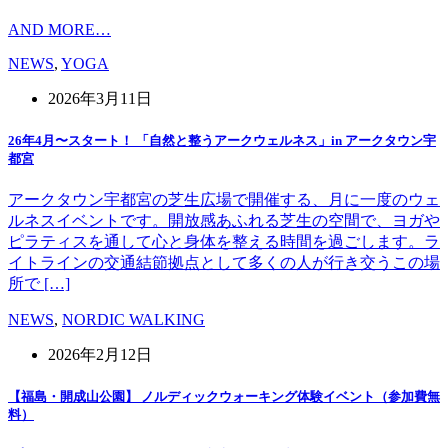
AND MORE…
NEWS
,
YOGA
2026年3月11日
26年4月〜スタート！ 「自然と整うアークウェルネス」in アークタウン宇
都宮
アークタウン宇都宮の芝生広場で開催する、月に一度のウェ
ルネスイベントです。開放感あふれる芝生の空間で、ヨガや
ピラティスを通して心と身体を整える時間を過ごします。ラ
イトラインの交通結節拠点として多くの人が行き交うこの場
所で […]
NEWS
,
NORDIC WALKING
2026年2月12日
【福島・開成山公園】 ノルディックウォーキング体験イベント（参加費無
料）