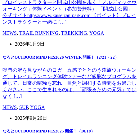
プロインストラクターと開成山公園を歩く「ノルディックウ
ォーキング」体験イベント（参加費無料） 「開成山公園」
公式サイトhttps://www.kaiseizan-park.com 【ポイント】プロイ
ンストラクターと一緒に […]
NEWS
,
TRAIL RUNNING
,
TREKKING
,
YOGA
2026年1月9日
なるとOUTDOOR MIND FES2026 WINTER 開催！（2/21・22）
鳴門の渦を見ながらのヨガ、五感でととのう森旅ウォーキン
グ、トレイルランニング体験ツアーなど多彩なプログラムを
通じて、日常の喧騒を忘れ、自然と調和する時間をお過ごし
ください。ここで生まれるのは、「頑張るための元気」では
なく […]
NEWS
,
SUP
,
YOGA
2025年9月26日
なるとOUTDOOR MIND FES2025 開催！（10/18）