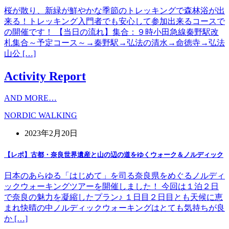
桜が散り、新緑が鮮やかな季節のトレッキングで森林浴が出
来る！トレッキング入門者でも安心して参加出来るコースで
の開催です！ 【当日の流れ】集合：９時小田急線秦野駅改
札集合～予定コース～→秦野駅→弘法の清水→命徳寺→弘法
山公 […]
Activity Report
AND MORE…
NORDIC WALKING
2023年2月20日
【レポ】古都・奈良世界遺産と山の辺の道をゆくウォーク＆ノルディック
日本のあらゆる「はじめて」を司る奈良県をめぐるノルディ
ックウォーキングツアーを開催しました！ 今回は１泊２日
で奈良の魅力を凝縮したプラン♪ １日目２日目とも天候に恵
まれ快晴の中ノルディックウォーキングはとても気持ちが良
か […]