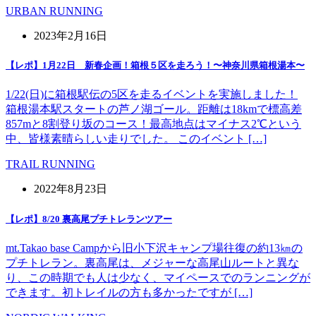
URBAN RUNNING
2023年2月16日
【レポ】1月22日 新春企画！箱根５区を走ろう！〜神奈川県箱根湯本〜
1/22(日)に箱根駅伝の5区を走るイベントを実施しました！
箱根湯本駅スタートの芦ノ湖ゴール。距離は18kmで標高差
857mと8割登り坂のコース！最高地点はマイナス2℃という
中、皆様素晴らしい走りでした。 このイベント […]
TRAIL RUNNING
2022年8月23日
【レポ】8/20 裏高尾プチトレランツアー
mt.Takao base Campから旧小下沢キャンプ場往復の約13㎞の
プチトレラン。裏高尾は、メジャーな高尾山ルートと異な
り、この時期でも人は少なく、マイペースでのランニングが
できます。初トレイルの方も多かったですが […]