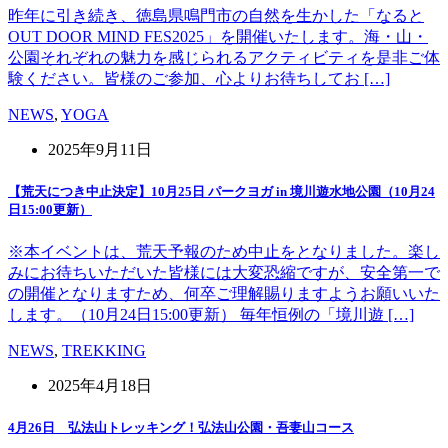
昨年に引き続き、徳島県鳴門市の自然を生かした「なると
OUT DOOR MIND FES2025」を開催いたします。海・山・
公園それぞれの魅力を感じられるアクティビティを是非ご体
験ください。皆様のご参加、心よりお待ちしてお […]
NEWS
,
YOGA
2025年9月11日
【荒天につき中止決定】10月25日 パークヨガ in 境川遊水地公園（10月24
日15:00更新）
※本イベントは、荒天予報のため中止をとなりました。楽し
みにお待ちいただいた皆様には大変恐縮ですが、安全第一で
の開催となりますため、何卒ご理解賜りますようお願いいた
します。（10月24日15:00更新） 毎年恒例の「境川遊 […]
NEWS
,
TREKKING
2025年4月18日
4月26日 弘法山トレッキング！弘法山公園・吾妻山コース