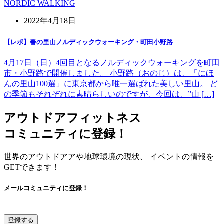
NORDIC WALKING
2022年4月18日
【レポ】春の里山ノルディックウォーキング・町田小野路
4月17日（日）4回目となるノルディックウォーキングを町田
市・小野路で開催しました。 小野路（おのじ）は、「にほ
んの里山100選」に東京都から唯一選ばれた美しい里山。 ど
の季節もそれぞれに素晴らしいのですが、今回は、”山 […]
アウトドアフィットネス
コミュニティに登録！
世界のアウトドアアや地球環境の現状、 イベントの情報を
GETできます！
メールコミュニティに登録！