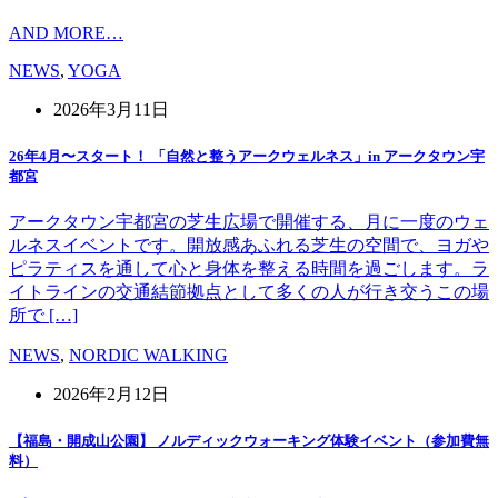
AND MORE…
NEWS
,
YOGA
2026年3月11日
26年4月〜スタート！ 「自然と整うアークウェルネス」in アークタウン宇
都宮
アークタウン宇都宮の芝生広場で開催する、月に一度のウェ
ルネスイベントです。開放感あふれる芝生の空間で、ヨガや
ピラティスを通して心と身体を整える時間を過ごします。ラ
イトラインの交通結節拠点として多くの人が行き交うこの場
所で […]
NEWS
,
NORDIC WALKING
2026年2月12日
【福島・開成山公園】 ノルディックウォーキング体験イベント（参加費無
料）