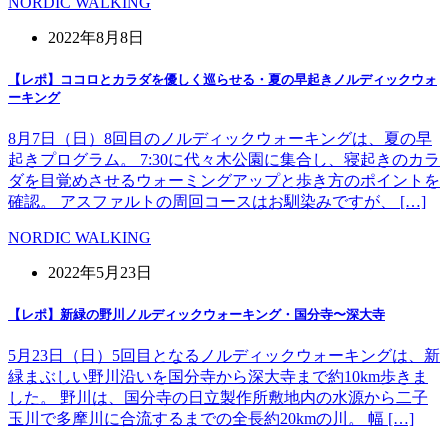
NORDIC WALKING
2022年8月8日
【レポ】ココロとカラダを優しく巡らせる・夏の早起きノルディックウォ
ーキング
8月7日（日）8回目のノルディックウォーキングは、夏の早
起きプログラム。 7:30に代々木公園に集合し、寝起きのカラ
ダを目覚めさせるウォーミングアップと歩き方のポイントを
確認。 アスファルトの周回コースはお馴染みですが、 […]
NORDIC WALKING
2022年5月23日
【レポ】新緑の野川ノルディックウォーキング・国分寺〜深大寺
5月23日（日）5回目となるノルディックウォーキングは、新
緑まぶしい野川沿いを国分寺から深大寺まで約10km歩きま
した。 野川は、国分寺の日立製作所敷地内の水源から二子
玉川で多摩川に合流するまでの全長約20kmの川。 幅 […]