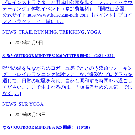
プロインストラクターと開成山公園を歩く「ノルディックウ
ォーキング」体験イベント（参加費無料） 「開成山公園」
公式サイトhttps://www.kaiseizan-park.com 【ポイント】プロイ
ンストラクターと一緒に […]
NEWS
,
TRAIL RUNNING
,
TREKKING
,
YOGA
2026年1月9日
なるとOUTDOOR MIND FES2026 WINTER 開催！（2/21・22）
鳴門の渦を見ながらのヨガ、五感でととのう森旅ウォーキン
グ、トレイルランニング体験ツアーなど多彩なプログラムを
通じて、日常の喧騒を忘れ、自然と調和する時間をお過ごし
ください。ここで生まれるのは、「頑張るための元気」では
なく […]
NEWS
,
SUP
,
YOGA
2025年9月26日
なるとOUTDOOR MIND FES2025 開催！（10/18）