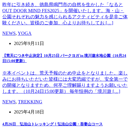
昨年に引き続き、徳島県鳴門市の自然を生かした「なると
OUT DOOR MIND FES2025」を開催いたします。海・山・
公園それぞれの魅力を感じられるアクティビティを是非ご体
験ください。皆様のご参加、心よりお待ちしてお […]
NEWS
,
YOGA
2025年9月11日
【荒天につき中止決定】10月25日 パークヨガ in 境川遊水地公園（10月24
日15:00更新）
※本イベントは、荒天予報のため中止をとなりました。楽し
みにお待ちいただいた皆様には大変恐縮ですが、安全第一で
の開催となりますため、何卒ご理解賜りますようお願いいた
します。（10月24日15:00更新） 毎年恒例の「境川遊 […]
NEWS
,
TREKKING
2025年4月18日
4月26日 弘法山トレッキング！弘法山公園・吾妻山コース