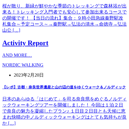
桜が散り、新緑が鮮やかな季節のトレッキングで森林浴が出
来る！トレッキング入門者でも安心して参加出来るコースで
の開催です！ 【当日の流れ】集合：９時小田急線秦野駅改
札集合～予定コース～→秦野駅→弘法の清水→命徳寺→弘法
山公 […]
Activity Report
AND MORE…
NORDIC WALKING
2023年2月20日
【レポ】古都・奈良世界遺産と山の辺の道をゆくウォーク＆ノルディック
日本のあらゆる「はじめて」を司る奈良県をめぐるノルディ
ックウォーキングツアーを開催しました！ 今回は１泊２日
で奈良の魅力を凝縮したプラン♪ １日目２日目とも天候に恵
まれ快晴の中ノルディックウォーキングはとても気持ちが良
か […]