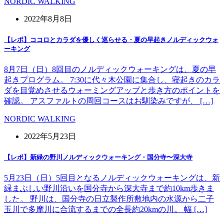
NORDIC WALKING
2022年8月8日
【レポ】ココロとカラダを優しく巡らせる・夏の早起きノルディックウォ
ーキング
8月7日（日）8回目のノルディックウォーキングは、夏の早
起きプログラム。 7:30に代々木公園に集合し、寝起きのカラ
ダを目覚めさせるウォーミングアップと歩き方のポイントを
確認。 アスファルトの周回コースはお馴染みですが、 […]
NORDIC WALKING
2022年5月23日
【レポ】新緑の野川ノルディックウォーキング・国分寺〜深大寺
5月23日（日）5回目となるノルディックウォーキングは、新
緑まぶしい野川沿いを国分寺から深大寺まで約10km歩きま
した。 野川は、国分寺の日立製作所敷地内の水源から二子
玉川で多摩川に合流するまでの全長約20kmの川。 幅 […]