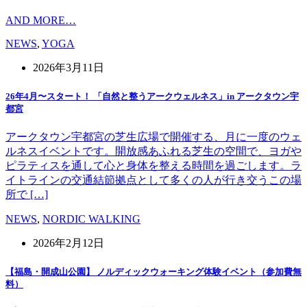
AND MORE…
NEWS
,
YOGA
2026年3月11日
26年4月〜スタート！ 「自然と整うアークウェルネス」in アークタウン宇
都宮
アークタウン宇都宮の芝生広場で開催する、月に一度のウェ
ルネスイベントです。開放感あふれる芝生の空間で、ヨガや
ピラティスを通して心と身体を整える時間を過ごします。ラ
イトラインの交通結節拠点として多くの人が行き交うこの場
所で […]
NEWS
,
NORDIC WALKING
2026年2月12日
【福島・開成山公園】 ノルディックウォーキング体験イベント（参加費無
料）