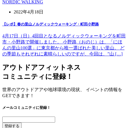
NORDIC WALKING
2022年4月18日
【レポ】春の里山ノルディックウォーキング・町田小野路
4月17日（日）4回目となるノルディックウォーキングを町田
市・小野路で開催しました。 小野路（おのじ）は、「にほ
んの里山100選」に東京都から唯一選ばれた美しい里山。 ど
の季節もそれぞれに素晴らしいのですが、今回は、”山 […]
アウトドアフィットネス
コミュニティに登録！
世界のアウトドアアや地球環境の現状、 イベントの情報を
GETできます！
メールコミュニティに登録！