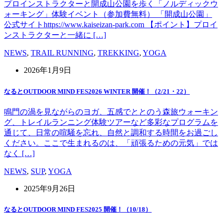
プロインストラクターと開成山公園を歩く「ノルディックウ
ォーキング」体験イベント（参加費無料） 「開成山公園」
公式サイトhttps://www.kaiseizan-park.com 【ポイント】プロイ
ンストラクターと一緒に […]
NEWS
,
TRAIL RUNNING
,
TREKKING
,
YOGA
2026年1月9日
なるとOUTDOOR MIND FES2026 WINTER 開催！（2/21・22）
鳴門の渦を見ながらのヨガ、五感でととのう森旅ウォーキン
グ、トレイルランニング体験ツアーなど多彩なプログラムを
通じて、日常の喧騒を忘れ、自然と調和する時間をお過ごし
ください。ここで生まれるのは、「頑張るための元気」では
なく […]
NEWS
,
SUP
,
YOGA
2025年9月26日
なるとOUTDOOR MIND FES2025 開催！（10/18）