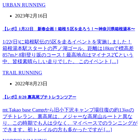
URBAN RUNNING
2023年2月16日
【レポ】1月22日 新春企画！箱根５区を走ろう！〜神奈川県箱根湯本〜
1/22(日)に箱根駅伝の5区を走るイベントを実施しました！
箱根湯本駅スタートの芦ノ湖ゴール。距離は18kmで標高差
857mと8割登り坂のコース！最高地点はマイナス2℃という
中、皆様素晴らしい走りでした。 このイベント […]
TRAIL RUNNING
2022年8月23日
【レポ】8/20 裏高尾プチトレランツアー
mt.Takao base Campから旧小下沢キャンプ場往復の約13㎞の
プチトレラン。裏高尾は、メジャーな高尾山ルートと異な
り、この時期でも人は少なく、マイペースでのランニングが
できます。初トレイルの方も多かったですが […]