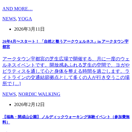
AND MORE…
NEWS
,
YOGA
2026年3月11日
26年4月〜スタート！ 「自然と整うアークウェルネス」in アークタウン宇
都宮
アークタウン宇都宮の芝生広場で開催する、月に一度のウェ
ルネスイベントです。開放感あふれる芝生の空間で、ヨガや
ピラティスを通して心と身体を整える時間を過ごします。ラ
イトラインの交通結節拠点として多くの人が行き交うこの場
所で […]
NEWS
,
NORDIC WALKING
2026年2月12日
【福島・開成山公園】 ノルディックウォーキング体験イベント（参加費無
料）