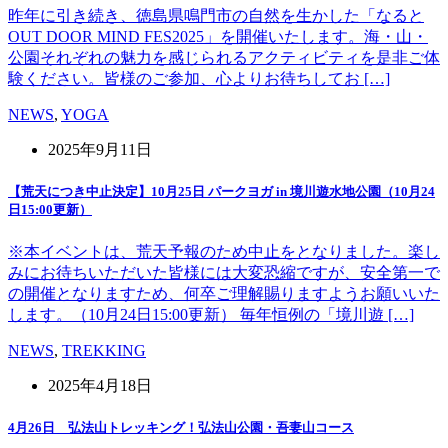
昨年に引き続き、徳島県鳴門市の自然を生かした「なると
OUT DOOR MIND FES2025」を開催いたします。海・山・
公園それぞれの魅力を感じられるアクティビティを是非ご体
験ください。皆様のご参加、心よりお待ちしてお […]
NEWS
,
YOGA
2025年9月11日
【荒天につき中止決定】10月25日 パークヨガ in 境川遊水地公園（10月24
日15:00更新）
※本イベントは、荒天予報のため中止をとなりました。楽し
みにお待ちいただいた皆様には大変恐縮ですが、安全第一で
の開催となりますため、何卒ご理解賜りますようお願いいた
します。（10月24日15:00更新） 毎年恒例の「境川遊 […]
NEWS
,
TREKKING
2025年4月18日
4月26日 弘法山トレッキング！弘法山公園・吾妻山コース