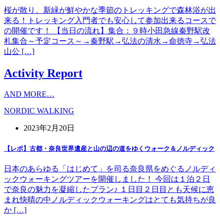
桜が散り、新緑が鮮やかな季節のトレッキングで森林浴が出
来る！トレッキング入門者でも安心して参加出来るコースで
の開催です！ 【当日の流れ】集合：９時小田急線秦野駅改
札集合～予定コース～→秦野駅→弘法の清水→命徳寺→弘法
山公 […]
Activity Report
AND MORE…
NORDIC WALKING
2023年2月20日
【レポ】古都・奈良世界遺産と山の辺の道をゆくウォーク＆ノルディック
日本のあらゆる「はじめて」を司る奈良県をめぐるノルディ
ックウォーキングツアーを開催しました！ 今回は１泊２日
で奈良の魅力を凝縮したプラン♪ １日目２日目とも天候に恵
まれ快晴の中ノルディックウォーキングはとても気持ちが良
か […]