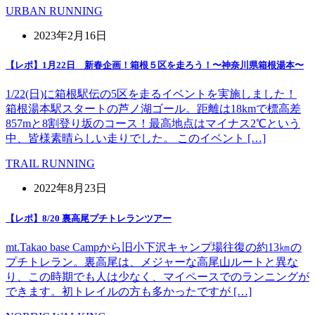
URBAN RUNNING
2023年2月16日
【レポ】1月22日 新春企画！箱根５区を走ろう！〜神奈川県箱根湯本〜
1/22(日)に箱根駅伝の5区を走るイベントを実施しました！
箱根湯本駅スタートの芦ノ湖ゴール。距離は18kmで標高差
857mと8割登り坂のコース！最高地点はマイナス2℃という
中、皆様素晴らしい走りでした。 このイベント […]
TRAIL RUNNING
2022年8月23日
【レポ】8/20 裏高尾プチトレランツアー
mt.Takao base Campから旧小下沢キャンプ場往復の約13㎞の
プチトレラン。裏高尾は、メジャーな高尾山ルートと異な
り、この時期でも人は少なく、マイペースでのランニングが
できます。初トレイルの方も多かったですが […]