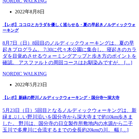
NORDIC WALKING
2022年8月8日
【レポ】ココロとカラダを優しく巡らせる・夏の早起きノルディックウォ
ーキング
8月7日（日）8回目のノルディックウォーキングは、夏の早
起きプログラム。 7:30に代々木公園に集合し、寝起きのカラ
ダを目覚めさせるウォーミングアップと歩き方のポイントを
確認。 アスファルトの周回コースはお馴染みですが、 […]
NORDIC WALKING
2022年5月23日
【レポ】新緑の野川ノルディックウォーキング・国分寺〜深大寺
5月23日（日）5回目となるノルディックウォーキングは、新
緑まぶしい野川沿いを国分寺から深大寺まで約10km歩きま
した。 野川は、国分寺の日立製作所敷地内の水源から二子
玉川で多摩川に合流するまでの全長約20kmの川。 幅 […]