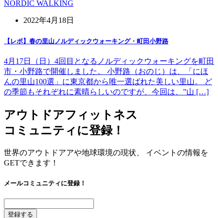
NORDIC WALKING
2022年4月18日
【レポ】春の里山ノルディックウォーキング・町田小野路
4月17日（日）4回目となるノルディックウォーキングを町田
市・小野路で開催しました。 小野路（おのじ）は、「にほ
んの里山100選」に東京都から唯一選ばれた美しい里山。 ど
の季節もそれぞれに素晴らしいのですが、今回は、”山 […]
アウトドアフィットネス
コミュニティに登録！
世界のアウトドアアや地球環境の現状、 イベントの情報を
GETできます！
メールコミュニティに登録！