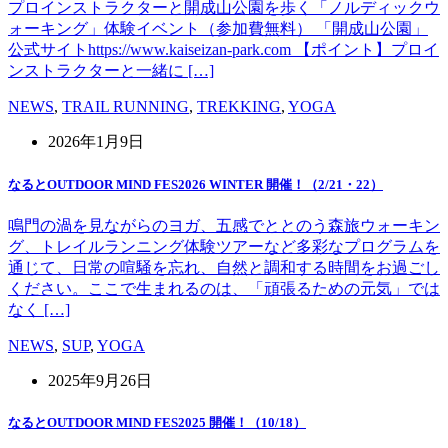
プロインストラクターと開成山公園を歩く「ノルディックウ
ォーキング」体験イベント（参加費無料） 「開成山公園」
公式サイトhttps://www.kaiseizan-park.com 【ポイント】プロイ
ンストラクターと一緒に […]
NEWS
,
TRAIL RUNNING
,
TREKKING
,
YOGA
2026年1月9日
なるとOUTDOOR MIND FES2026 WINTER 開催！（2/21・22）
鳴門の渦を見ながらのヨガ、五感でととのう森旅ウォーキン
グ、トレイルランニング体験ツアーなど多彩なプログラムを
通じて、日常の喧騒を忘れ、自然と調和する時間をお過ごし
ください。ここで生まれるのは、「頑張るための元気」では
なく […]
NEWS
,
SUP
,
YOGA
2025年9月26日
なるとOUTDOOR MIND FES2025 開催！（10/18）