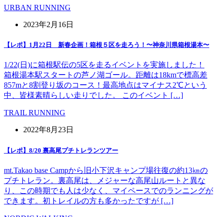
URBAN RUNNING
2023年2月16日
【レポ】1月22日 新春企画！箱根５区を走ろう！〜神奈川県箱根湯本〜
1/22(日)に箱根駅伝の5区を走るイベントを実施しました！
箱根湯本駅スタートの芦ノ湖ゴール。距離は18kmで標高差
857mと8割登り坂のコース！最高地点はマイナス2℃という
中、皆様素晴らしい走りでした。 このイベント […]
TRAIL RUNNING
2022年8月23日
【レポ】8/20 裏高尾プチトレランツアー
mt.Takao base Campから旧小下沢キャンプ場往復の約13㎞の
プチトレラン。裏高尾は、メジャーな高尾山ルートと異な
り、この時期でも人は少なく、マイペースでのランニングが
できます。初トレイルの方も多かったですが […]