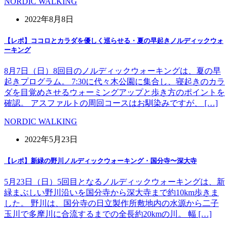
NORDIC WALKING
2022年8月8日
【レポ】ココロとカラダを優しく巡らせる・夏の早起きノルディックウォ
ーキング
8月7日（日）8回目のノルディックウォーキングは、夏の早
起きプログラム。 7:30に代々木公園に集合し、寝起きのカラ
ダを目覚めさせるウォーミングアップと歩き方のポイントを
確認。 アスファルトの周回コースはお馴染みですが、 […]
NORDIC WALKING
2022年5月23日
【レポ】新緑の野川ノルディックウォーキング・国分寺〜深大寺
5月23日（日）5回目となるノルディックウォーキングは、新
緑まぶしい野川沿いを国分寺から深大寺まで約10km歩きま
した。 野川は、国分寺の日立製作所敷地内の水源から二子
玉川で多摩川に合流するまでの全長約20kmの川。 幅 […]