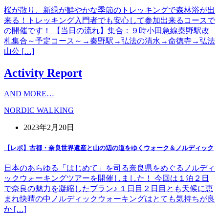
桜が散り、新緑が鮮やかな季節のトレッキングで森林浴が出
来る！トレッキング入門者でも安心して参加出来るコースで
の開催です！ 【当日の流れ】集合：９時小田急線秦野駅改
札集合～予定コース～→秦野駅→弘法の清水→命徳寺→弘法
山公 […]
Activity Report
AND MORE…
NORDIC WALKING
2023年2月20日
【レポ】古都・奈良世界遺産と山の辺の道をゆくウォーク＆ノルディック
日本のあらゆる「はじめて」を司る奈良県をめぐるノルディ
ックウォーキングツアーを開催しました！ 今回は１泊２日
で奈良の魅力を凝縮したプラン♪ １日目２日目とも天候に恵
まれ快晴の中ノルディックウォーキングはとても気持ちが良
か […]