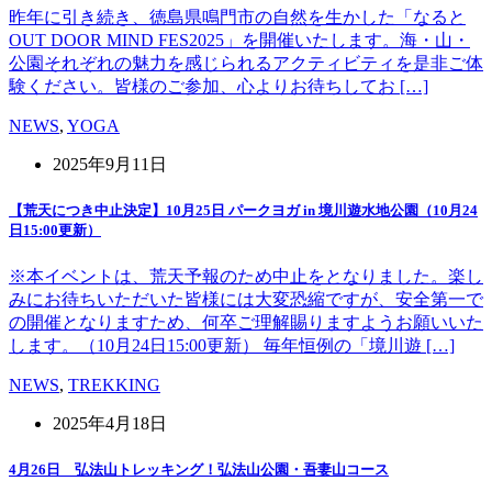
昨年に引き続き、徳島県鳴門市の自然を生かした「なると
OUT DOOR MIND FES2025」を開催いたします。海・山・
公園それぞれの魅力を感じられるアクティビティを是非ご体
験ください。皆様のご参加、心よりお待ちしてお […]
NEWS
,
YOGA
2025年9月11日
【荒天につき中止決定】10月25日 パークヨガ in 境川遊水地公園（10月24
日15:00更新）
※本イベントは、荒天予報のため中止をとなりました。楽し
みにお待ちいただいた皆様には大変恐縮ですが、安全第一で
の開催となりますため、何卒ご理解賜りますようお願いいた
します。（10月24日15:00更新） 毎年恒例の「境川遊 […]
NEWS
,
TREKKING
2025年4月18日
4月26日 弘法山トレッキング！弘法山公園・吾妻山コース