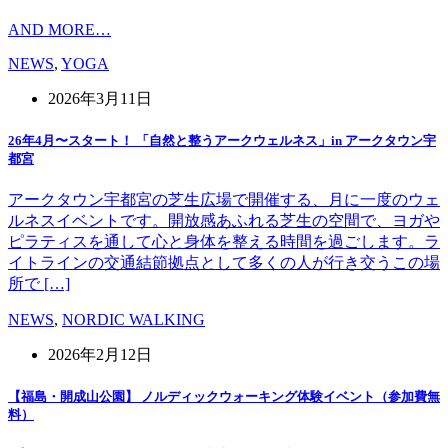
AND MORE…
NEWS
,
YOGA
2026年3月11日
26年4月〜スタート！ 「自然と整うアークウェルネス」in アークタウン宇
都宮
アークタウン宇都宮の芝生広場で開催する、月に一度のウェ
ルネスイベントです。開放感あふれる芝生の空間で、ヨガや
ピラティスを通して心と身体を整える時間を過ごします。ラ
イトラインの交通結節拠点として多くの人が行き交うこの場
所で […]
NEWS
,
NORDIC WALKING
2026年2月12日
【福島・開成山公園】 ノルディックウォーキング体験イベント（参加費無
料）