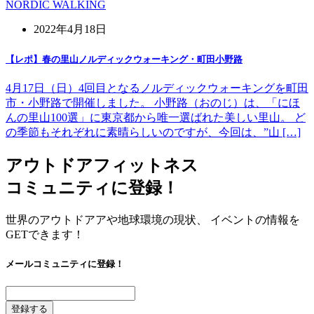
NORDIC WALKING
2022年4月18日
【レポ】春の里山ノルディックウォーキング・町田小野路
4月17日（日）4回目となるノルディックウォーキングを町田
市・小野路で開催しました。 小野路（おのじ）は、「にほ
んの里山100選」に東京都から唯一選ばれた美しい里山。 ど
の季節もそれぞれに素晴らしいのですが、今回は、”山 […]
アウトドアフィットネス
コミュニティに登録！
世界のアウトドアアや地球環境の現状、 イベントの情報を
GETできます！
メールコミュニティに登録！