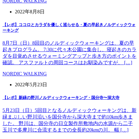
NORDIC WALKING
2022年8月8日
【レポ】ココロとカラダを優しく巡らせる・夏の早起きノルディックウォ
ーキング
8月7日（日）8回目のノルディックウォーキングは、夏の早
起きプログラム。 7:30に代々木公園に集合し、寝起きのカラ
ダを目覚めさせるウォーミングアップと歩き方のポイントを
確認。 アスファルトの周回コースはお馴染みですが、 […]
NORDIC WALKING
2022年5月23日
【レポ】新緑の野川ノルディックウォーキング・国分寺〜深大寺
5月23日（日）5回目となるノルディックウォーキングは、新
緑まぶしい野川沿いを国分寺から深大寺まで約10km歩きま
した。 野川は、国分寺の日立製作所敷地内の水源から二子
玉川で多摩川に合流するまでの全長約20kmの川。 幅 […]