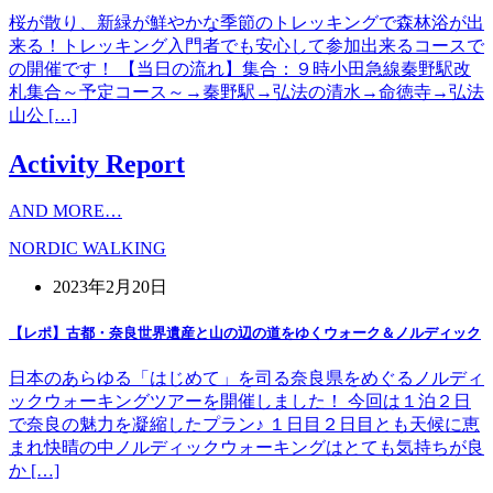
桜が散り、新緑が鮮やかな季節のトレッキングで森林浴が出
来る！トレッキング入門者でも安心して参加出来るコースで
の開催です！ 【当日の流れ】集合：９時小田急線秦野駅改
札集合～予定コース～→秦野駅→弘法の清水→命徳寺→弘法
山公 […]
Activity Report
AND MORE…
NORDIC WALKING
2023年2月20日
【レポ】古都・奈良世界遺産と山の辺の道をゆくウォーク＆ノルディック
日本のあらゆる「はじめて」を司る奈良県をめぐるノルディ
ックウォーキングツアーを開催しました！ 今回は１泊２日
で奈良の魅力を凝縮したプラン♪ １日目２日目とも天候に恵
まれ快晴の中ノルディックウォーキングはとても気持ちが良
か […]