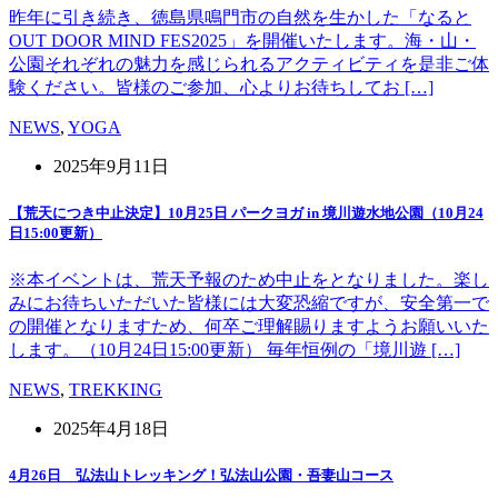
昨年に引き続き、徳島県鳴門市の自然を生かした「なると
OUT DOOR MIND FES2025」を開催いたします。海・山・
公園それぞれの魅力を感じられるアクティビティを是非ご体
験ください。皆様のご参加、心よりお待ちしてお […]
NEWS
,
YOGA
2025年9月11日
【荒天につき中止決定】10月25日 パークヨガ in 境川遊水地公園（10月24
日15:00更新）
※本イベントは、荒天予報のため中止をとなりました。楽し
みにお待ちいただいた皆様には大変恐縮ですが、安全第一で
の開催となりますため、何卒ご理解賜りますようお願いいた
します。（10月24日15:00更新） 毎年恒例の「境川遊 […]
NEWS
,
TREKKING
2025年4月18日
4月26日 弘法山トレッキング！弘法山公園・吾妻山コース