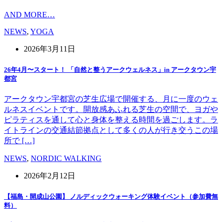
AND MORE…
NEWS
,
YOGA
2026年3月11日
26年4月〜スタート！ 「自然と整うアークウェルネス」in アークタウン宇
都宮
アークタウン宇都宮の芝生広場で開催する、月に一度のウェ
ルネスイベントです。開放感あふれる芝生の空間で、ヨガや
ピラティスを通して心と身体を整える時間を過ごします。ラ
イトラインの交通結節拠点として多くの人が行き交うこの場
所で […]
NEWS
,
NORDIC WALKING
2026年2月12日
【福島・開成山公園】 ノルディックウォーキング体験イベント（参加費無
料）