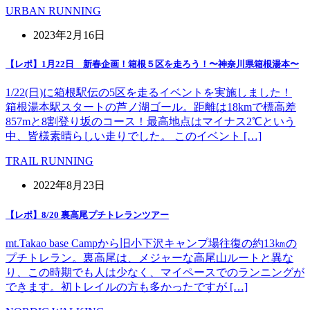
URBAN RUNNING
2023年2月16日
【レポ】1月22日 新春企画！箱根５区を走ろう！〜神奈川県箱根湯本〜
1/22(日)に箱根駅伝の5区を走るイベントを実施しました！
箱根湯本駅スタートの芦ノ湖ゴール。距離は18kmで標高差
857mと8割登り坂のコース！最高地点はマイナス2℃という
中、皆様素晴らしい走りでした。 このイベント […]
TRAIL RUNNING
2022年8月23日
【レポ】8/20 裏高尾プチトレランツアー
mt.Takao base Campから旧小下沢キャンプ場往復の約13㎞の
プチトレラン。裏高尾は、メジャーな高尾山ルートと異な
り、この時期でも人は少なく、マイペースでのランニングが
できます。初トレイルの方も多かったですが […]