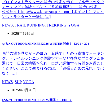
プロインストラクターと開成山公園を歩く「ノルディックウ
ォーキング」体験イベント（参加費無料） 「開成山公園」
公式サイトhttps://www.kaiseizan-park.com 【ポイント】プロイ
ンストラクターと一緒に […]
NEWS
,
TRAIL RUNNING
,
TREKKING
,
YOGA
2026年1月9日
なるとOUTDOOR MIND FES2026 WINTER 開催！（2/21・22）
鳴門の渦を見ながらのヨガ、五感でととのう森旅ウォーキン
グ、トレイルランニング体験ツアーなど多彩なプログラムを
通じて、日常の喧騒を忘れ、自然と調和する時間をお過ごし
ください。ここで生まれるのは、「頑張るための元気」では
なく […]
NEWS
,
SUP
,
YOGA
2025年9月26日
なるとOUTDOOR MIND FES2025 開催！（10/18）