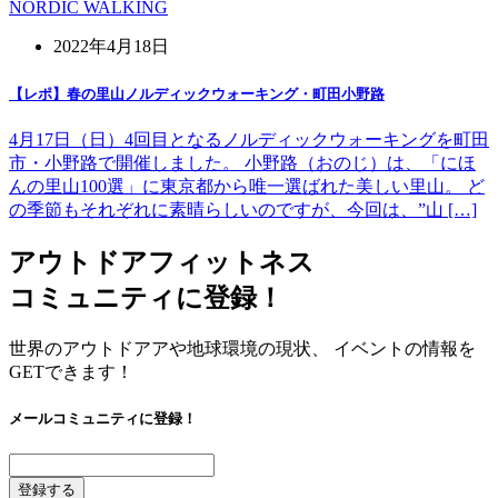
NORDIC WALKING
2022年4月18日
【レポ】春の里山ノルディックウォーキング・町田小野路
4月17日（日）4回目となるノルディックウォーキングを町田
市・小野路で開催しました。 小野路（おのじ）は、「にほ
んの里山100選」に東京都から唯一選ばれた美しい里山。 ど
の季節もそれぞれに素晴らしいのですが、今回は、”山 […]
アウトドアフィットネス
コミュニティに登録！
世界のアウトドアアや地球環境の現状、 イベントの情報を
GETできます！
メールコミュニティに登録！