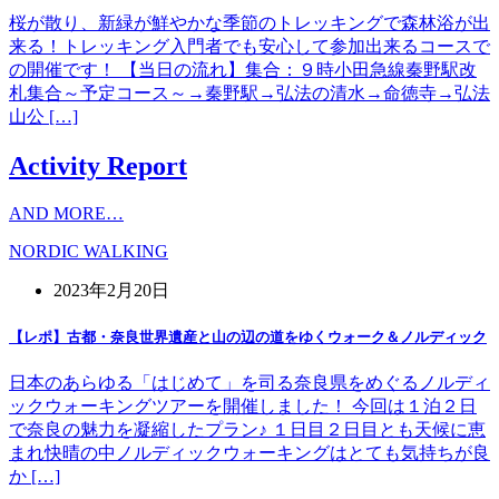
桜が散り、新緑が鮮やかな季節のトレッキングで森林浴が出
来る！トレッキング入門者でも安心して参加出来るコースで
の開催です！ 【当日の流れ】集合：９時小田急線秦野駅改
札集合～予定コース～→秦野駅→弘法の清水→命徳寺→弘法
山公 […]
Activity Report
AND MORE…
NORDIC WALKING
2023年2月20日
【レポ】古都・奈良世界遺産と山の辺の道をゆくウォーク＆ノルディック
日本のあらゆる「はじめて」を司る奈良県をめぐるノルディ
ックウォーキングツアーを開催しました！ 今回は１泊２日
で奈良の魅力を凝縮したプラン♪ １日目２日目とも天候に恵
まれ快晴の中ノルディックウォーキングはとても気持ちが良
か […]