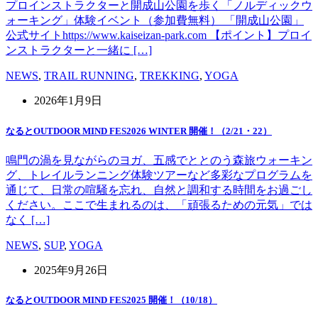
プロインストラクターと開成山公園を歩く「ノルディックウ
ォーキング」体験イベント（参加費無料） 「開成山公園」
公式サイトhttps://www.kaiseizan-park.com 【ポイント】プロイ
ンストラクターと一緒に […]
NEWS
,
TRAIL RUNNING
,
TREKKING
,
YOGA
2026年1月9日
なるとOUTDOOR MIND FES2026 WINTER 開催！（2/21・22）
鳴門の渦を見ながらのヨガ、五感でととのう森旅ウォーキン
グ、トレイルランニング体験ツアーなど多彩なプログラムを
通じて、日常の喧騒を忘れ、自然と調和する時間をお過ごし
ください。ここで生まれるのは、「頑張るための元気」では
なく […]
NEWS
,
SUP
,
YOGA
2025年9月26日
なるとOUTDOOR MIND FES2025 開催！（10/18）