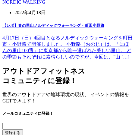
NORDIC WALKING
2022年4月18日
【レポ】春の里山ノルディックウォーキング・町田小野路
4月17日（日）4回目となるノルディックウォーキングを町田
市・小野路で開催しました。 小野路（おのじ）は、「にほ
んの里山100選」に東京都から唯一選ばれた美しい里山。 ど
の季節もそれぞれに素晴らしいのですが、今回は、”山 […]
アウトドアフィットネス
コミュニティに登録！
世界のアウトドアアや地球環境の現状、 イベントの情報を
GETできます！
メールコミュニティに登録！