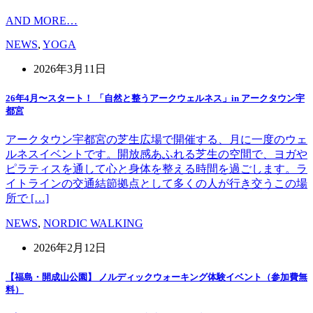
AND MORE…
NEWS
,
YOGA
2026年3月11日
26年4月〜スタート！ 「自然と整うアークウェルネス」in アークタウン宇
都宮
アークタウン宇都宮の芝生広場で開催する、月に一度のウェ
ルネスイベントです。開放感あふれる芝生の空間で、ヨガや
ピラティスを通して心と身体を整える時間を過ごします。ラ
イトラインの交通結節拠点として多くの人が行き交うこの場
所で […]
NEWS
,
NORDIC WALKING
2026年2月12日
【福島・開成山公園】 ノルディックウォーキング体験イベント（参加費無
料）