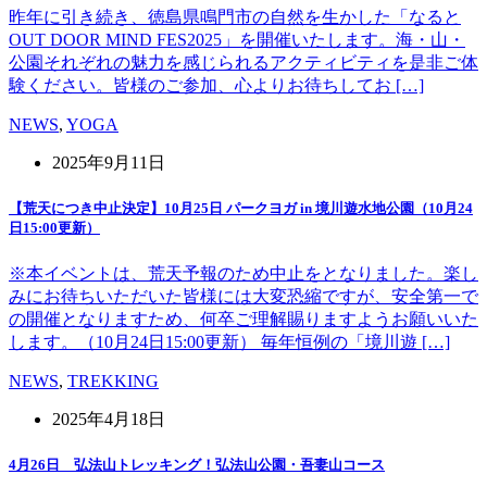
昨年に引き続き、徳島県鳴門市の自然を生かした「なると
OUT DOOR MIND FES2025」を開催いたします。海・山・
公園それぞれの魅力を感じられるアクティビティを是非ご体
験ください。皆様のご参加、心よりお待ちしてお […]
NEWS
,
YOGA
2025年9月11日
【荒天につき中止決定】10月25日 パークヨガ in 境川遊水地公園（10月24
日15:00更新）
※本イベントは、荒天予報のため中止をとなりました。楽し
みにお待ちいただいた皆様には大変恐縮ですが、安全第一で
の開催となりますため、何卒ご理解賜りますようお願いいた
します。（10月24日15:00更新） 毎年恒例の「境川遊 […]
NEWS
,
TREKKING
2025年4月18日
4月26日 弘法山トレッキング！弘法山公園・吾妻山コース