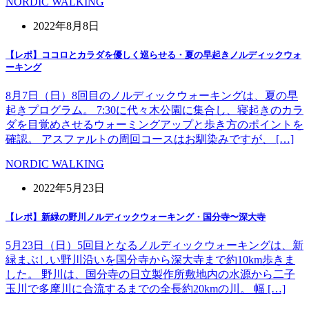
NORDIC WALKING
2022年8月8日
【レポ】ココロとカラダを優しく巡らせる・夏の早起きノルディックウォ
ーキング
8月7日（日）8回目のノルディックウォーキングは、夏の早
起きプログラム。 7:30に代々木公園に集合し、寝起きのカラ
ダを目覚めさせるウォーミングアップと歩き方のポイントを
確認。 アスファルトの周回コースはお馴染みですが、 […]
NORDIC WALKING
2022年5月23日
【レポ】新緑の野川ノルディックウォーキング・国分寺〜深大寺
5月23日（日）5回目となるノルディックウォーキングは、新
緑まぶしい野川沿いを国分寺から深大寺まで約10km歩きま
した。 野川は、国分寺の日立製作所敷地内の水源から二子
玉川で多摩川に合流するまでの全長約20kmの川。 幅 […]