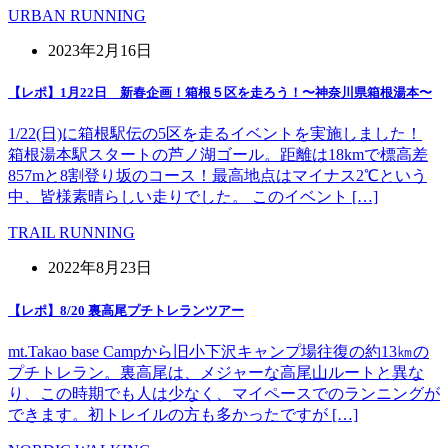
URBAN RUNNING
2023年2月16日
【レポ】1月22日 新春企画！箱根５区を走ろう！〜神奈川県箱根湯本〜
1/22(日)に箱根駅伝の5区を走るイベントを実施しました！
箱根湯本駅スタートの芦ノ湖ゴール。距離は18kmで標高差
857mと8割登り坂のコース！最高地点はマイナス2℃という
中、皆様素晴らしい走りでした。 このイベント […]
TRAIL RUNNING
2022年8月23日
【レポ】8/20 裏高尾プチトレランツアー
mt.Takao base Campから旧小下沢キャンプ場往復の約13㎞の
プチトレラン。裏高尾は、メジャーな高尾山ルートと異な
り、この時期でも人は少なく、マイペースでのランニングが
できます。初トレイルの方も多かったですが […]