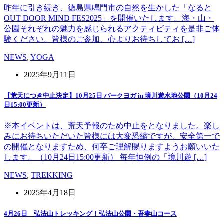
昨年に引き続き、徳島県鳴門市の自然を生かした「なると
OUT DOOR MIND FES2025」を開催いたします。海・山・
公園それぞれの魅力を感じられるアクティビティを是非ご体
験ください。皆様のご参加、心よりお待ちしてお […]
NEWS
,
YOGA
2025年9月11日
【荒天につき中止決定】10月25日 パークヨガ in 境川遊水地公園（10月24
日15:00更新）
※本イベントは、荒天予報のため中止をとなりました。楽し
みにお待ちいただいた皆様には大変恐縮ですが、安全第一で
の開催となりますため、何卒ご理解賜りますようお願いいた
します。（10月24日15:00更新） 毎年恒例の「境川遊 […]
NEWS
,
TREKKING
2025年4月18日
4月26日 弘法山トレッキング！弘法山公園・吾妻山コース