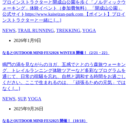
プロインストラクターと開成山公園を歩く「ノルディックウ
ォーキング」体験イベント（参加費無料） 「開成山公園」
公式サイトhttps://www.kaiseizan-park.com 【ポイント】プロイ
ンストラクターと一緒に […]
NEWS
,
TRAIL RUNNING
,
TREKKING
,
YOGA
2026年1月9日
なるとOUTDOOR MIND FES2026 WINTER 開催！（2/21・22）
鳴門の渦を見ながらのヨガ、五感でととのう森旅ウォーキン
グ、トレイルランニング体験ツアーなど多彩なプログラムを
通じて、日常の喧騒を忘れ、自然と調和する時間をお過ごし
ください。ここで生まれるのは、「頑張るための元気」では
なく […]
NEWS
,
SUP
,
YOGA
2025年9月26日
なるとOUTDOOR MIND FES2025 開催！（10/18）