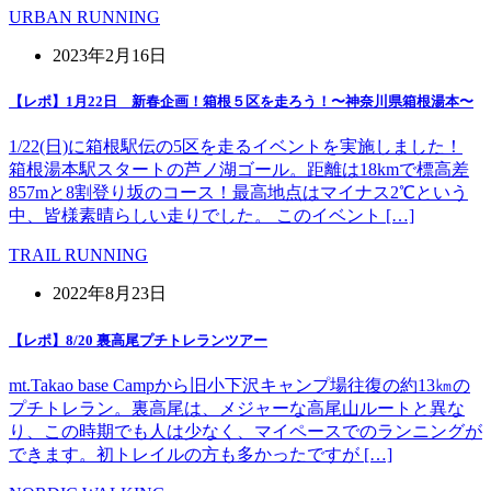
URBAN RUNNING
2023年2月16日
【レポ】1月22日 新春企画！箱根５区を走ろう！〜神奈川県箱根湯本〜
1/22(日)に箱根駅伝の5区を走るイベントを実施しました！
箱根湯本駅スタートの芦ノ湖ゴール。距離は18kmで標高差
857mと8割登り坂のコース！最高地点はマイナス2℃という
中、皆様素晴らしい走りでした。 このイベント […]
TRAIL RUNNING
2022年8月23日
【レポ】8/20 裏高尾プチトレランツアー
mt.Takao base Campから旧小下沢キャンプ場往復の約13㎞の
プチトレラン。裏高尾は、メジャーな高尾山ルートと異な
り、この時期でも人は少なく、マイペースでのランニングが
できます。初トレイルの方も多かったですが […]