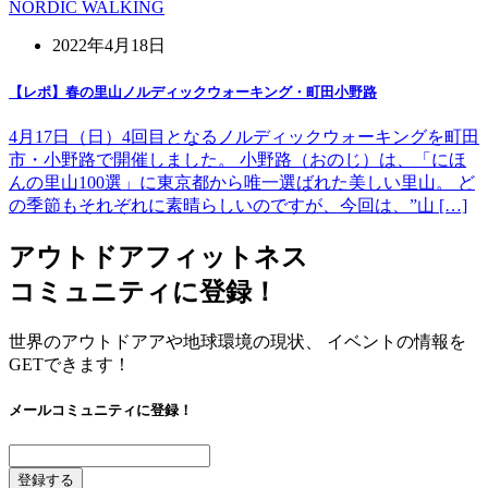
NORDIC WALKING
2022年4月18日
【レポ】春の里山ノルディックウォーキング・町田小野路
4月17日（日）4回目となるノルディックウォーキングを町田
市・小野路で開催しました。 小野路（おのじ）は、「にほ
んの里山100選」に東京都から唯一選ばれた美しい里山。 ど
の季節もそれぞれに素晴らしいのですが、今回は、”山 […]
アウトドアフィットネス
コミュニティに登録！
世界のアウトドアアや地球環境の現状、 イベントの情報を
GETできます！
メールコミュニティに登録！