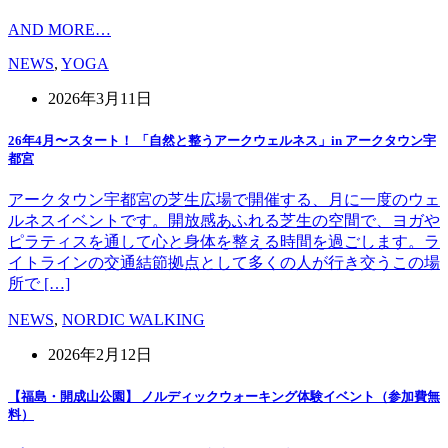
AND MORE…
NEWS
,
YOGA
2026年3月11日
26年4月〜スタート！ 「自然と整うアークウェルネス」in アークタウン宇
都宮
アークタウン宇都宮の芝生広場で開催する、月に一度のウェ
ルネスイベントです。開放感あふれる芝生の空間で、ヨガや
ピラティスを通して心と身体を整える時間を過ごします。ラ
イトラインの交通結節拠点として多くの人が行き交うこの場
所で […]
NEWS
,
NORDIC WALKING
2026年2月12日
【福島・開成山公園】 ノルディックウォーキング体験イベント（参加費無
料）