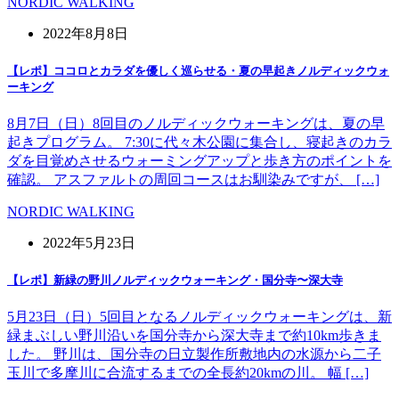
NORDIC WALKING
2022年8月8日
【レポ】ココロとカラダを優しく巡らせる・夏の早起きノルディックウォ
ーキング
8月7日（日）8回目のノルディックウォーキングは、夏の早
起きプログラム。 7:30に代々木公園に集合し、寝起きのカラ
ダを目覚めさせるウォーミングアップと歩き方のポイントを
確認。 アスファルトの周回コースはお馴染みですが、 […]
NORDIC WALKING
2022年5月23日
【レポ】新緑の野川ノルディックウォーキング・国分寺〜深大寺
5月23日（日）5回目となるノルディックウォーキングは、新
緑まぶしい野川沿いを国分寺から深大寺まで約10km歩きま
した。 野川は、国分寺の日立製作所敷地内の水源から二子
玉川で多摩川に合流するまでの全長約20kmの川。 幅 […]