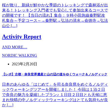
桜が散り、新緑が鮮やかな季節のトレッキングで森林浴が出
来る！トレッキング入門者でも安心して参加出来るコースで
の開催です！ 【当日の流れ】集合：９時小田急線秦野駅改
札集合～予定コース～→秦野駅→弘法の清水→命徳寺→弘法
山公 […]
Activity Report
AND MORE…
NORDIC WALKING
2023年2月20日
【レポ】古都・奈良世界遺産と山の辺の道をゆくウォーク＆ノルディック
日本のあらゆる「はじめて」を司る奈良県をめぐるノルディ
ックウォーキングツアーを開催しました！ 今回は１泊２日
で奈良の魅力を凝縮したプラン♪ １日目２日目とも天候に恵
まれ快晴の中ノルディックウォーキングはとても気持ちが良
か […]