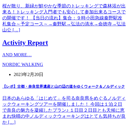
桜が散り、新緑が鮮やかな季節のトレッキングで森林浴が出
来る！トレッキング入門者でも安心して参加出来るコースで
の開催です！ 【当日の流れ】集合：９時小田急線秦野駅改
札集合～予定コース～→秦野駅→弘法の清水→命徳寺→弘法
山公 […]
Activity Report
AND MORE…
NORDIC WALKING
2023年2月20日
【レポ】古都・奈良世界遺産と山の辺の道をゆくウォーク＆ノルディック
日本のあらゆる「はじめて」を司る奈良県をめぐるノルディ
ックウォーキングツアーを開催しました！ 今回は１泊２日
で奈良の魅力を凝縮したプラン♪ １日目２日目とも天候に恵
まれ快晴の中ノルディックウォーキングはとても気持ちが良
か […]