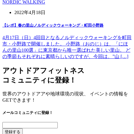
NORDIC WALKING
2022年4月18日
【レポ】春の里山ノルディックウォーキング・町田小野路
4月17日（日）4回目となるノルディックウォーキングを町田
市・小野路で開催しました。 小野路（おのじ）は、「にほ
んの里山100選」に東京都から唯一選ばれた美しい里山。 ど
の季節もそれぞれに素晴らしいのですが、今回は、”山 […]
アウトドアフィットネス
コミュニティに登録！
世界のアウトドアアや地球環境の現状、 イベントの情報を
GETできます！
メールコミュニティに登録！