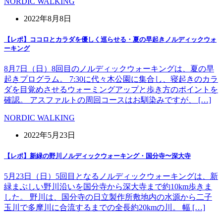
NORDIC WALKING
2022年8月8日
【レポ】ココロとカラダを優しく巡らせる・夏の早起きノルディックウォ
ーキング
8月7日（日）8回目のノルディックウォーキングは、夏の早
起きプログラム。 7:30に代々木公園に集合し、寝起きのカラ
ダを目覚めさせるウォーミングアップと歩き方のポイントを
確認。 アスファルトの周回コースはお馴染みですが、 […]
NORDIC WALKING
2022年5月23日
【レポ】新緑の野川ノルディックウォーキング・国分寺〜深大寺
5月23日（日）5回目となるノルディックウォーキングは、新
緑まぶしい野川沿いを国分寺から深大寺まで約10km歩きま
した。 野川は、国分寺の日立製作所敷地内の水源から二子
玉川で多摩川に合流するまでの全長約20kmの川。 幅 […]