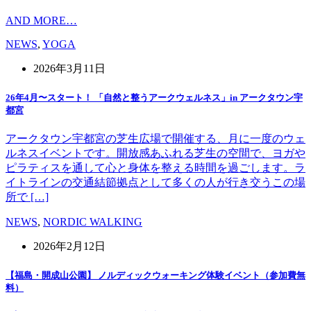
AND MORE…
NEWS
,
YOGA
2026年3月11日
26年4月〜スタート！ 「自然と整うアークウェルネス」in アークタウン宇
都宮
アークタウン宇都宮の芝生広場で開催する、月に一度のウェ
ルネスイベントです。開放感あふれる芝生の空間で、ヨガや
ピラティスを通して心と身体を整える時間を過ごします。ラ
イトラインの交通結節拠点として多くの人が行き交うこの場
所で […]
NEWS
,
NORDIC WALKING
2026年2月12日
【福島・開成山公園】 ノルディックウォーキング体験イベント（参加費無
料）