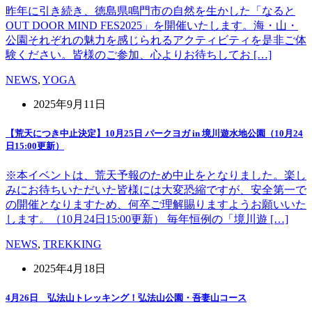
昨年に引き続き、徳島県鳴門市の自然を生かした「なると
OUT DOOR MIND FES2025」を開催いたします。海・山・
公園それぞれの魅力を感じられるアクティビティを是非ご体
験ください。皆様のご参加、心よりお待ちしてお […]
NEWS
,
YOGA
2025年9月11日
【荒天につき中止決定】10月25日 パークヨガ in 境川遊水地公園（10月24
日15:00更新）
※本イベントは、荒天予報のため中止をとなりました。楽し
みにお待ちいただいた皆様には大変恐縮ですが、安全第一で
の開催となりますため、何卒ご理解賜りますようお願いいた
します。（10月24日15:00更新） 毎年恒例の「境川遊 […]
NEWS
,
TREKKING
2025年4月18日
4月26日 弘法山トレッキング！弘法山公園・吾妻山コース