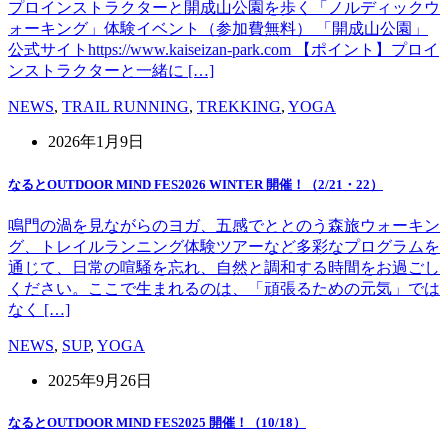
プロインストラクターと開成山公園を歩く「ノルディックウ
ォーキング」体験イベント（参加費無料） 「開成山公園」
公式サイトhttps://www.kaiseizan-park.com 【ポイント】プロイ
ンストラクターと一緒に […]
NEWS
,
TRAIL RUNNING
,
TREKKING
,
YOGA
2026年1月9日
なるとOUTDOOR MIND FES2026 WINTER 開催！（2/21・22）
鳴門の渦を見ながらのヨガ、五感でととのう森旅ウォーキン
グ、トレイルランニング体験ツアーなど多彩なプログラムを
通じて、日常の喧騒を忘れ、自然と調和する時間をお過ごし
ください。ここで生まれるのは、「頑張るための元気」では
なく […]
NEWS
,
SUP
,
YOGA
2025年9月26日
なるとOUTDOOR MIND FES2025 開催！（10/18）