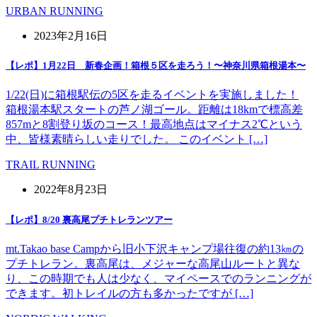
URBAN RUNNING
2023年2月16日
【レポ】1月22日 新春企画！箱根５区を走ろう！〜神奈川県箱根湯本〜
1/22(日)に箱根駅伝の5区を走るイベントを実施しました！
箱根湯本駅スタートの芦ノ湖ゴール。距離は18kmで標高差
857mと8割登り坂のコース！最高地点はマイナス2℃という
中、皆様素晴らしい走りでした。 このイベント […]
TRAIL RUNNING
2022年8月23日
【レポ】8/20 裏高尾プチトレランツアー
mt.Takao base Campから旧小下沢キャンプ場往復の約13㎞の
プチトレラン。裏高尾は、メジャーな高尾山ルートと異な
り、この時期でも人は少なく、マイペースでのランニングが
できます。初トレイルの方も多かったですが […]