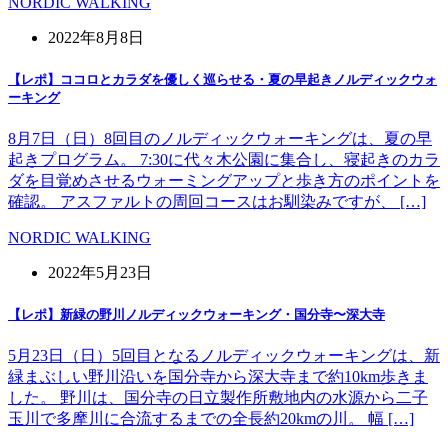
NORDIC WALKING
2022年8月8日
【レポ】ココロとカラダを優しく巡らせる・夏の早起きノルディックウォ
ーキング
8月7日（日）8回目のノルディックウォーキングは、夏の早
起きプログラム。 7:30に代々木公園に集合し、寝起きのカラ
ダを目覚めさせるウォーミングアップと歩き方のポイントを
確認。 アスファルトの周回コースはお馴染みですが、 […]
NORDIC WALKING
2022年5月23日
【レポ】新緑の野川ノルディックウォーキング・国分寺〜深大寺
5月23日（日）5回目となるノルディックウォーキングは、新
緑まぶしい野川沿いを国分寺から深大寺まで約10km歩きま
した。 野川は、国分寺の日立製作所敷地内の水源から二子
玉川で多摩川に合流するまでの全長約20kmの川。 幅 […]