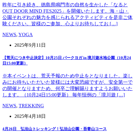
昨年に引き続き、徳島県鳴門市の自然を生かした「なると
OUT DOOR MIND FES2025」を開催いたします。海・山・
公園それぞれの魅力を感じられるアクティビティを是非ご体
験ください。皆様のご参加、心よりお待ちしてお […]
NEWS
,
YOGA
2025年9月11日
【荒天につき中止決定】10月25日 パークヨガ in 境川遊水地公園（10月24
日15:00更新）
※本イベントは、荒天予報のため中止をとなりました。楽し
みにお待ちいただいた皆様には大変恐縮ですが、安全第一で
の開催となりますため、何卒ご理解賜りますようお願いいた
します。（10月24日15:00更新） 毎年恒例の「境川遊 […]
NEWS
,
TREKKING
2025年4月18日
4月26日 弘法山トレッキング！弘法山公園・吾妻山コース