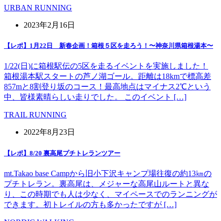
URBAN RUNNING
2023年2月16日
【レポ】1月22日 新春企画！箱根５区を走ろう！〜神奈川県箱根湯本〜
1/22(日)に箱根駅伝の5区を走るイベントを実施しました！
箱根湯本駅スタートの芦ノ湖ゴール。距離は18kmで標高差
857mと8割登り坂のコース！最高地点はマイナス2℃という
中、皆様素晴らしい走りでした。 このイベント […]
TRAIL RUNNING
2022年8月23日
【レポ】8/20 裏高尾プチトレランツアー
mt.Takao base Campから旧小下沢キャンプ場往復の約13㎞の
プチトレラン。裏高尾は、メジャーな高尾山ルートと異な
り、この時期でも人は少なく、マイペースでのランニングが
できます。初トレイルの方も多かったですが […]