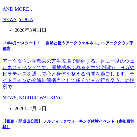
AND MORE…
NEWS
,
YOGA
2026年3月11日
26年4月〜スタート！ 「自然と整うアークウェルネス」in アークタウン宇
都宮
アークタウン宇都宮の芝生広場で開催する、月に一度のウェ
ルネスイベントです。開放感あふれる芝生の空間で、ヨガや
ピラティスを通して心と身体を整える時間を過ごします。ラ
イトラインの交通結節拠点として多くの人が行き交うこの場
所で […]
NEWS
,
NORDIC WALKING
2026年2月12日
【福島・開成山公園】 ノルディックウォーキング体験イベント（参加費無
料）