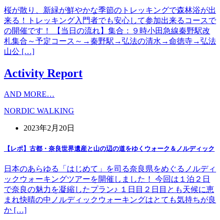
桜が散り、新緑が鮮やかな季節のトレッキングで森林浴が出
来る！トレッキング入門者でも安心して参加出来るコースで
の開催です！ 【当日の流れ】集合：９時小田急線秦野駅改
札集合～予定コース～→秦野駅→弘法の清水→命徳寺→弘法
山公 […]
Activity Report
AND MORE…
NORDIC WALKING
2023年2月20日
【レポ】古都・奈良世界遺産と山の辺の道をゆくウォーク＆ノルディック
日本のあらゆる「はじめて」を司る奈良県をめぐるノルディ
ックウォーキングツアーを開催しました！ 今回は１泊２日
で奈良の魅力を凝縮したプラン♪ １日目２日目とも天候に恵
まれ快晴の中ノルディックウォーキングはとても気持ちが良
か […]