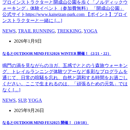
プロインストラクターと開成山公園を歩く「ノルディックウ
ォーキング」体験イベント（参加費無料） 「開成山公園」
公式サイトhttps://www.kaiseizan-park.com 【ポイント】プロイ
ンストラクターと一緒に […]
NEWS
,
TRAIL RUNNING
,
TREKKING
,
YOGA
2026年1月9日
なるとOUTDOOR MIND FES2026 WINTER 開催！（2/21・22）
鳴門の渦を見ながらのヨガ、五感でととのう森旅ウォーキン
グ、トレイルランニング体験ツアーなど多彩なプログラムを
通じて、日常の喧騒を忘れ、自然と調和する時間をお過ごし
ください。ここで生まれるのは、「頑張るための元気」では
なく […]
NEWS
,
SUP
,
YOGA
2025年9月26日
なるとOUTDOOR MIND FES2025 開催！（10/18）