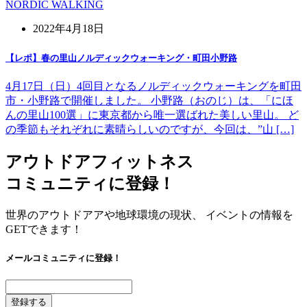
NORDIC WALKING
2022年4月18日
【レポ】春の里山ノルディックウォーキング・町田小野路
4月17日（日）4回目となるノルディックウォーキングを町田
市・小野路で開催しました。 小野路（おのじ）は、「にほ
んの里山100選」に東京都から唯一選ばれた美しい里山。 ど
の季節もそれぞれに素晴らしいのですが、今回は、”山 […]
アウトドアフィットネス
コミュニティに登録！
世界のアウトドアアや地球環境の現状、 イベントの情報を
GETできます！
メールコミュニティに登録！