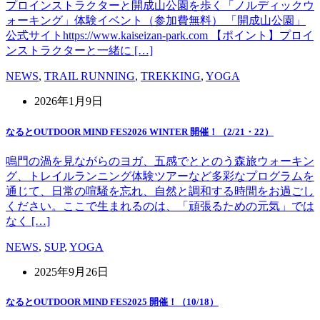
プロインストラクターと開成山公園を歩く「ノルディックウ
ォーキング」体験イベント（参加費無料） 「開成山公園」
公式サイトhttps://www.kaiseizan-park.com 【ポイント】プロイ
ンストラクターと一緒に […]
NEWS
,
TRAIL RUNNING
,
TREKKING
,
YOGA
2026年1月9日
なるとOUTDOOR MIND FES2026 WINTER 開催！（2/21・22）
鳴門の渦を見ながらのヨガ、五感でととのう森旅ウォーキン
グ、トレイルランニング体験ツアーなど多彩なプログラムを
通じて、日常の喧騒を忘れ、自然と調和する時間をお過ごし
ください。ここで生まれるのは、「頑張るための元気」では
なく […]
NEWS
,
SUP
,
YOGA
2025年9月26日
なるとOUTDOOR MIND FES2025 開催！（10/18）