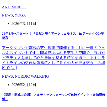
AND MORE…
NEWS
,
YOGA
2026年3月11日
26年4月〜スタート！ 「自然と整うアークウェルネス」in アークタウン宇
都宮
アークタウン宇都宮の芝生広場で開催する、月に一度のウェ
ルネスイベントです。開放感あふれる芝生の空間で、ヨガや
ピラティスを通して心と身体を整える時間を過ごします。ラ
イトラインの交通結節拠点として多くの人が行き交うこの場
所で […]
NEWS
,
NORDIC WALKING
2026年2月12日
【福島・開成山公園】 ノルディックウォーキング体験イベント（参加費無
料）