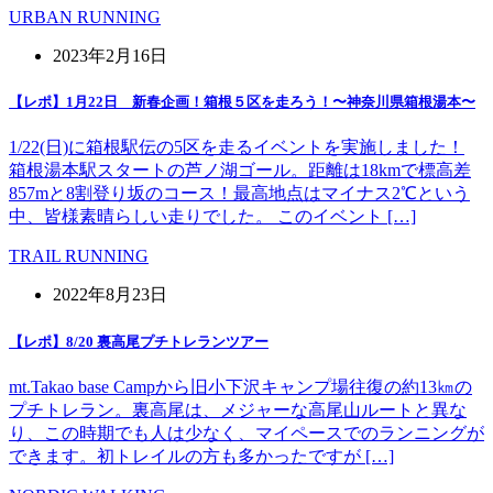
URBAN RUNNING
2023年2月16日
【レポ】1月22日 新春企画！箱根５区を走ろう！〜神奈川県箱根湯本〜
1/22(日)に箱根駅伝の5区を走るイベントを実施しました！
箱根湯本駅スタートの芦ノ湖ゴール。距離は18kmで標高差
857mと8割登り坂のコース！最高地点はマイナス2℃という
中、皆様素晴らしい走りでした。 このイベント […]
TRAIL RUNNING
2022年8月23日
【レポ】8/20 裏高尾プチトレランツアー
mt.Takao base Campから旧小下沢キャンプ場往復の約13㎞の
プチトレラン。裏高尾は、メジャーな高尾山ルートと異な
り、この時期でも人は少なく、マイペースでのランニングが
できます。初トレイルの方も多かったですが […]